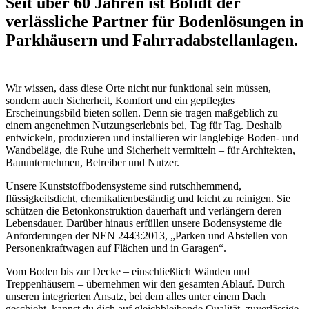
Seit über 60 Jahren ist Bolidt der
verlässliche Partner für Bodenlösungen in
Parkhäusern und Fahrradabstellanlagen.
Wir wissen, dass diese Orte nicht nur funktional sein müssen,
sondern auch Sicherheit, Komfort und ein gepflegtes
Erscheinungsbild bieten sollen. Denn sie tragen maßgeblich zu
einem angenehmen Nutzungserlebnis bei, Tag für Tag. Deshalb
entwickeln, produzieren und installieren wir langlebige Boden- und
Wandbeläge, die Ruhe und Sicherheit vermitteln – für Architekten,
Bauunternehmen, Betreiber und Nutzer.
Unsere Kunststoffbodensysteme sind rutschhemmend,
flüssigkeitsdicht, chemikalienbeständig und leicht zu reinigen. Sie
schützen die Betonkonstruktion dauerhaft und verlängern deren
Lebensdauer. Darüber hinaus erfüllen unsere Bodensysteme die
Anforderungen der NEN 2443:2013, „Parken und Abstellen von
Personenkraftwagen auf Flächen und in Garagen“.
Vom Boden bis zur Decke – einschließlich Wänden und
Treppenhäusern – übernehmen wir den gesamten Ablauf. Durch
unseren integrierten Ansatz, bei dem alles unter einem Dach
geschieht, kannst du dich auf gleichbleibende Qualität, zuverlässige