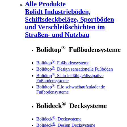
Alle Produkte
Bolidt
Industrieböden,
Schiffsdeckbeläge, Sportböden
und Verschleißschichten im
Straßen- und Nutzbau
®
Bolidtop
Fußbodensysteme
®
Bolidtop
Fußbodensysteme
®
Bolidtop
Design sensationelle Fußböden
®
Bolidtop
Stato leitfähige/dissipative
Fußbodensysteme
®
Bolidtop
E.lo schwachaufzuladende
Fußbodensysteme
®
Bolideck
Decksysteme
®
Bolideck
Decksysteme
®
Bolideck
Design Decksysteme