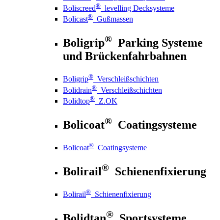
®
Boliscreed
levelling Decksysteme
®
Bolicast
Gußmassen
®
Boligrip
Parking Systeme
und Brückenfahrbahnen
®
Boligrip
Verschleißschichten
®
Bolidrain
Verschleißschichten
®
Bolidtop
Z.OK
®
Bolicoat
Coatingsysteme
®
Bolicoat
Coatingsysteme
®
Bolirail
Schienenfixierung
®
Bolirail
Schienenfixierung
®
Bolidtan
Sportsysteme