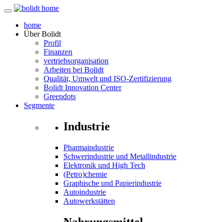
home
Über
Bolidt
Profil
Finanzen
vertriebsorganisation
Arbeiten bei Bolidt
Qualität, Umwelt und ISO-Zertifizierung
Bolidt Innovation Center
Greendots
Segmente
Industrie
Pharmaindustrie
Schwerindustrie und Metallindustrie
Elektronik und High Tech
(Petro)chemie
Graphische und Papierindustrie
Autoindustrie
Autowerkstätten
Nahrungsmittel