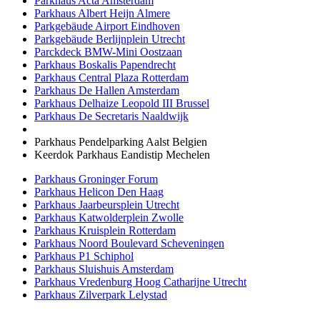
Parkhaus Acta Amsterdam
Parkhaus Albert Heijn Almere
Parkgebäude Airport Eindhoven
Parkgebäude
Berlijnplein Utrecht
Parckdeck BMW-Mini Oostzaan
Parkhaus Boskalis Papendrecht
Parkhaus Central Plaza Rotterdam
Parkhaus De Hallen Amsterdam
Parkhaus Delhaize Leopold III Brussel
Parkhaus De Secretaris Naaldwijk
Parkhaus Pendelparking Aalst Belgien
Keerdok Parkhaus Eandistip Mechelen
Parkhaus Groninger Forum
Parkhaus Helicon Den Haag
Parkhaus Jaarbeursplein Utrecht
Parkhaus Katwolderplein Zwolle
Parkhaus Kruisplein Rotterdam
Parkhaus Noord Boulevard Scheveningen
Parkhaus P1 Schiphol
Parkhaus Sluishuis Amsterdam
Parkhaus Vredenburg Hoog Catharijne Utrecht
Parkhaus Zilverpark Lelystad