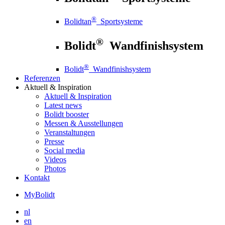
®
Bolidtan
Sportsysteme
®
Bolidt
Wandfinishsystem
®
Bolidt
Wandfinishsystem
Referenzen
Aktuell
& Inspiration
Aktuell
& Inspiration
Latest news
Bolidt booster
Messen & Ausstellungen
Veranstaltungen
Presse
Social media
Videos
Photos
Kontakt
MyBolidt
nl
en