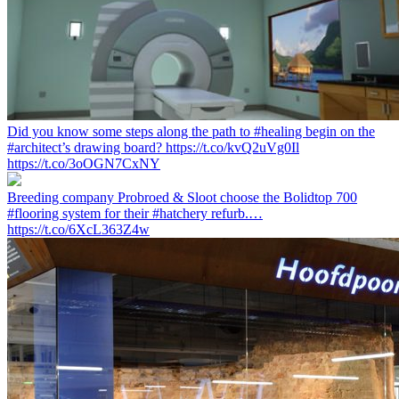
Did you know some steps along the path to #healing begin on the
#architect’s drawing board? https://t.co/kvQ2uVg0Il
https://t.co/3oOGN7CxNY
Breeding company Probroed & Sloot choose the Bolidtop 700
#flooring system for their #hatchery refurb.…
https://t.co/6XcL363Z4w