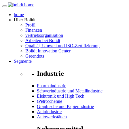
home
Über
Bolidt
Profil
Finanzen
vertriebsorganisation
Arbeiten bei Bolidt
Qualität, Umwelt und ISO-Zertifizierung
Bolidt Innovation Center
Greendots
Segmente
Industrie
Pharmaindustrie
Schwerindustrie und Metallindustrie
Elektronik und High Tech
(Petro)chemie
Graphische und Papierindustrie
Autoindustrie
Autowerkstätten
Nahrungsmittel