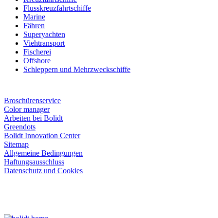
Flusskreuzfahrtschiffe
Marine
Fähren
Superyachten
Viehtransport
Fischerei
Offshore
Schleppern und Mehrzweckschiffe
Broschürenservice
Color manager
Arbeiten bei Bolidt
Greendots
Bolidt Innovation Center
Sitemap
Allgemeine Bedingungen
Haftungsausschluss
Datenschutz und Cookies