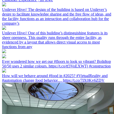
Unilever Hive// The design of the building is based on Unilever’s
desire to facilitate knowledge sharing and the free flow of ideas, and
the facility functions as an interaction and collaboration hub for the
company’s
Unilever Hive// One of this building’s distinguishing features is its
sheer openness. This quality runs through the entire facility, as
evidenced by a layout that allows direct visual access to most
functions from any
Ever wondered how we get our #floors to look so vibrant? Bolidtop
50/50 uses 2 similar colours. https://t.co/tf3VoEXWTj #construction
How will we behave around #food in #2025? #VirtualReality and
#automation change food behavior… https://t.co/7IX0Kv6ZDV