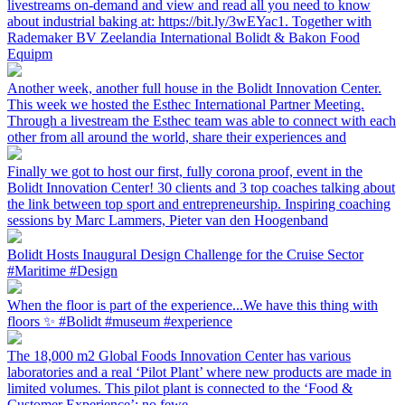
livestreams on-demand and view and read all you need to know
about industrial baking at: https://bit.ly/3wEYac1. Together with
Rademaker BV Zeelandia International Bolidt & Bakon Food
Equipm
Another week, another full house in the Bolidt Innovation Center.
This week we hosted the Esthec International Partner Meeting.
Through a livestream the Esthec team was able to connect with each
other from all around the world, share their experiences and
Finally we got to host our first, fully corona proof, event in the
Bolidt Innovation Center! 30 clients and 3 top coaches talking about
the link between top sport and entrepreneurship. Inspiring coaching
sessions by Marc Lammers, Pieter van den Hoogenband
Bolidt Hosts Inaugural Design Challenge for the Cruise Sector
#Maritime #Design
When the floor is part of the experience...We have this thing with
floors ✨ #Bolidt #museum #experience
The 18,000 m2 Global Foods Innovation Center has various
laboratories and a real ‘Pilot Plant’ where new products are made in
limited volumes. This pilot plant is connected to the ‘Food &
Customer Experience’; no fewe