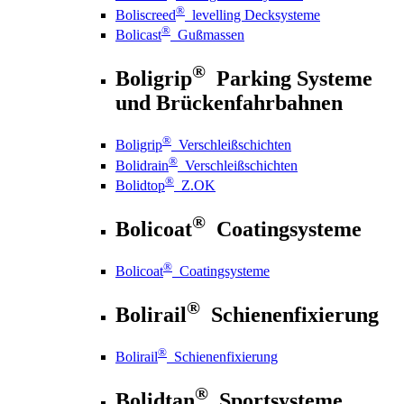
®
Boliscreed
levelling Decksysteme
®
Bolicast
Gußmassen
®
Boligrip
Parking Systeme
und Brückenfahrbahnen
®
Boligrip
Verschleißschichten
®
Bolidrain
Verschleißschichten
®
Bolidtop
Z.OK
®
Bolicoat
Coatingsysteme
®
Bolicoat
Coatingsysteme
®
Bolirail
Schienenfixierung
®
Bolirail
Schienenfixierung
®
Bolidtan
Sportsysteme