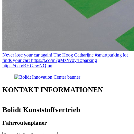
Never lose your car again! The Hoog Catharijne #smartparking lot
finds your car! https://t.co/m7gMzYv0y4 #parking
https://t.co/RHGcwNQipn
KONTAKT
INFORMATIONEN
Bolidt Kunststoffvertrieb
Fahrroutenplaner