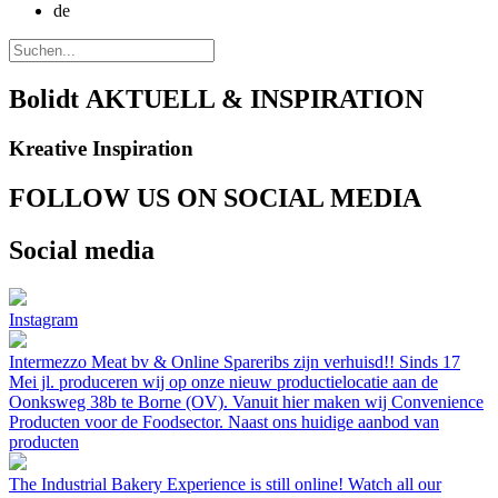
de
Bolidt
AKTUELL & INSPIRATION
Kreative Inspiration
FOLLOW US ON SOCIAL MEDIA
Social media
Instagram
Intermezzo Meat bv & Online Spareribs zijn verhuisd!! Sinds 17
Mei jl. produceren wij op onze nieuw productielocatie aan de
Oonksweg 38b te Borne (OV). Vanuit hier maken wij Convenience
Producten voor de Foodsector. Naast ons huidige aanbod van
producten
The Industrial Bakery Experience is still online! Watch all our