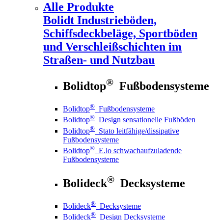
Alle Produkte
Bolidt
Industrieböden,
Schiffsdeckbeläge, Sportböden
und Verschleißschichten im
Straßen- und Nutzbau
®
Bolidtop
Fußbodensysteme
®
Bolidtop
Fußbodensysteme
®
Bolidtop
Design sensationelle Fußböden
®
Bolidtop
Stato leitfähige/dissipative
Fußbodensysteme
®
Bolidtop
E.lo schwachaufzuladende
Fußbodensysteme
®
Bolideck
Decksysteme
®
Bolideck
Decksysteme
®
Bolideck
Design Decksysteme