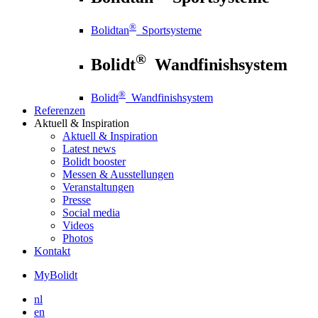
®
Bolidtan
Sportsysteme
®
Bolidt
Wandfinishsystem
®
Bolidt
Wandfinishsystem
Referenzen
Aktuell
& Inspiration
Aktuell
& Inspiration
Latest news
Bolidt booster
Messen & Ausstellungen
Veranstaltungen
Presse
Social media
Videos
Photos
Kontakt
MyBolidt
nl
en