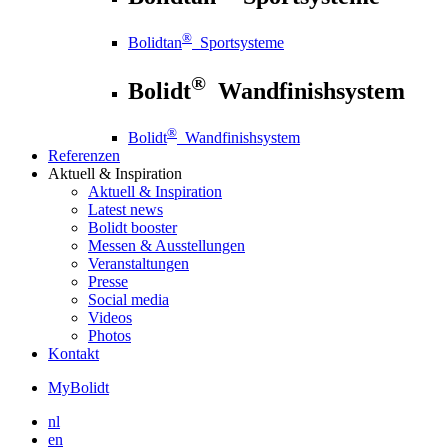
®
Bolidtan
Sportsysteme
®
Bolidt
Wandfinishsystem
®
Bolidt
Wandfinishsystem
Referenzen
Aktuell
& Inspiration
Aktuell
& Inspiration
Latest news
Bolidt booster
Messen & Ausstellungen
Veranstaltungen
Presse
Social media
Videos
Photos
Kontakt
MyBolidt
nl
en