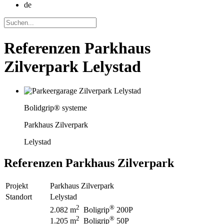
de
Referenzen Parkhaus
Zilverpark Lelystad
Bolidgrip® systeme
Parkhaus Zilverpark
Lelystad
Referenzen
Parkhaus Zilverpark
Projekt
Parkhaus Zilverpark
Standort
Lelystad
2
®
2.082 m
Boligrip
200P
2
®
1.205 m
Boligrip
50P