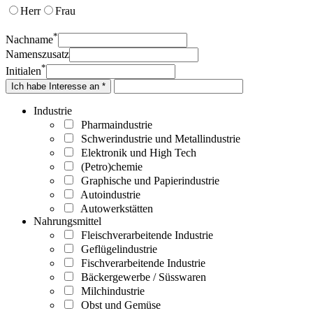
Herr
Frau
*
Nachname
Namenszusatz
*
Initialen
Ich habe Interesse an *
Industrie
Pharmaindustrie
Schwerindustrie und Metallindustrie
Elektronik und High Tech
(Petro)chemie
Graphische und Papierindustrie
Autoindustrie
Autowerkstätten
Nahrungsmittel
Fleischverarbeitende Industrie
Geflügelindustrie
Fischverarbeitende Industrie
Bäckergewerbe / Süsswaren
Milchindustrie
Obst und Gemüse