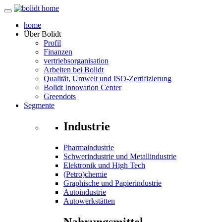
home
Über
Bolidt
Profil
Finanzen
vertriebsorganisation
Arbeiten bei Bolidt
Qualität, Umwelt und ISO-Zertifizierung
Bolidt Innovation Center
Greendots
Segmente
Industrie
Pharmaindustrie
Schwerindustrie und Metallindustrie
Elektronik und High Tech
(Petro)chemie
Graphische und Papierindustrie
Autoindustrie
Autowerkstätten
Nahrungsmittel