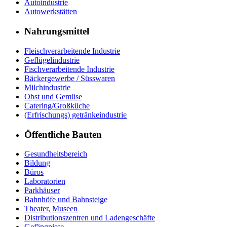
Autoindustrie
Autowerkstätten
Nahrungsmittel
Fleischverarbeitende Industrie
Geflügelindustrie
Fischverarbeitende Industrie
Bäckergewerbe / Süsswaren
Milchindustrie
Obst und Gemüse
Catering/Großküche
(Erfrischungs) getränkeindustrie
Öffentliche Bauten
Gesundheitsbereich
Bildung
Büros
Laboratorien
Parkhäuser
Bahnhöfe und Bahnsteige
Theater, Museen
Distributionszentren und Ladengeschäfte
Gefängnisse