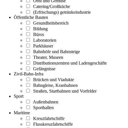
Obst und Gemüse
Catering/Großküche
(Erfrischungs) getränkeindustrie
Öffentliche Bauten
Gesundheitsbereich
Bildung
Büros
Laboratorien
Parkhäuser
Bahnhöfe und Bahnsteige
Theater, Museen
Distributionszentren und Ladengeschäfte
Gefängnisse
Zivil-Bahn-Infra
Brücken und Viadukte
Bahngleise, Kranbahnen
Straßen, Startbahnen und Vorfelder
Sport
Außenbahnen
Sporthallen
Maritime
Kreuzfahrtschiffe
Flusskreuzfahrtschiffe