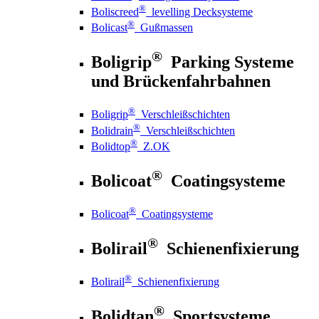
®
Boliscreed
levelling Decksysteme
®
Bolicast
Gußmassen
®
Boligrip
Parking Systeme
und Brückenfahrbahnen
®
Boligrip
Verschleißschichten
®
Bolidrain
Verschleißschichten
®
Bolidtop
Z.OK
®
Bolicoat
Coatingsysteme
®
Bolicoat
Coatingsysteme
®
Bolirail
Schienenfixierung
®
Bolirail
Schienenfixierung
®
Bolidtan
Sportsysteme