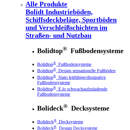
Alle Produkte
Bolidt
Industrieböden,
Schiffsdeckbeläge, Sportböden
und Verschleißschichten im
Straßen- und Nutzbau
®
Bolidtop
Fußbodensysteme
®
Bolidtop
Fußbodensysteme
®
Bolidtop
Design sensationelle Fußböden
®
Bolidtop
Stato leitfähige/dissipative
Fußbodensysteme
®
Bolidtop
E.lo schwachaufzuladende
Fußbodensysteme
®
Bolideck
Decksysteme
®
Bolideck
Decksysteme
®
Bolideck
Design Decksysteme