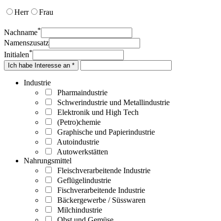
Herr
Frau
*
Nachname
Namenszusatz
*
Initialen
Ich habe Interesse an *
Industrie
Pharmaindustrie
Schwerindustrie und Metallindustrie
Elektronik und High Tech
(Petro)chemie
Graphische und Papierindustrie
Autoindustrie
Autowerkstätten
Nahrungsmittel
Fleischverarbeitende Industrie
Geflügelindustrie
Fischverarbeitende Industrie
Bäckergewerbe / Süsswaren
Milchindustrie
Obst und Gemüse