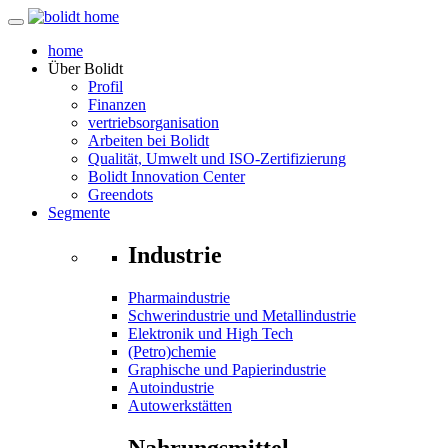
home
Über
Bolidt
Profil
Finanzen
vertriebsorganisation
Arbeiten bei Bolidt
Qualität, Umwelt und ISO-Zertifizierung
Bolidt Innovation Center
Greendots
Segmente
Industrie
Pharmaindustrie
Schwerindustrie und Metallindustrie
Elektronik und High Tech
(Petro)chemie
Graphische und Papierindustrie
Autoindustrie
Autowerkstätten
Nahrungsmittel