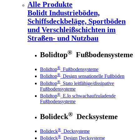
Alle Produkte
Bolidt
Industrieböden,
Schiffsdeckbeläge, Sportböden
und Verschleißschichten im
Straßen- und Nutzbau
®
Bolidtop
Fußbodensysteme
®
Bolidtop
Fußbodensysteme
®
Bolidtop
Design sensationelle Fußböden
®
Bolidtop
Stato leitfähige/dissipative
Fußbodensysteme
®
Bolidtop
E.lo schwachaufzuladende
Fußbodensysteme
®
Bolideck
Decksysteme
®
Bolideck
Decksysteme
®
Bolideck
Design Decksysteme