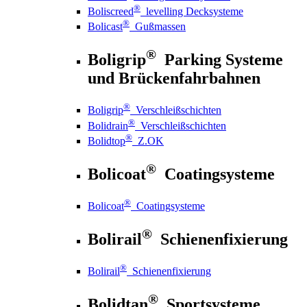
®
Boliscreed
levelling Decksysteme
®
Bolicast
Gußmassen
®
Boligrip
Parking Systeme
und Brückenfahrbahnen
®
Boligrip
Verschleißschichten
®
Bolidrain
Verschleißschichten
®
Bolidtop
Z.OK
®
Bolicoat
Coatingsysteme
®
Bolicoat
Coatingsysteme
®
Bolirail
Schienenfixierung
®
Bolirail
Schienenfixierung
®
Bolidtan
Sportsysteme