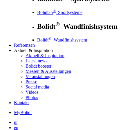
®
Bolidtan
Sportsysteme
®
Bolidt
Wandfinishsystem
®
Bolidt
Wandfinishsystem
Referenzen
Aktuell
& Inspiration
Aktuell
& Inspiration
Latest news
Bolidt booster
Messen & Ausstellungen
Veranstaltungen
Presse
Social media
Videos
Photos
Kontakt
MyBolidt
nl
en