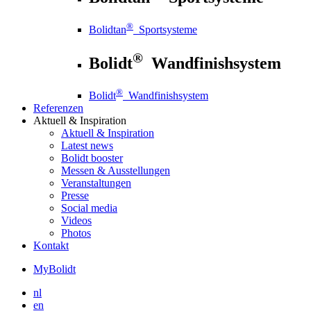
®
Bolidtan
Sportsysteme
®
Bolidt
Wandfinishsystem
®
Bolidt
Wandfinishsystem
Referenzen
Aktuell
& Inspiration
Aktuell
& Inspiration
Latest news
Bolidt booster
Messen & Ausstellungen
Veranstaltungen
Presse
Social media
Videos
Photos
Kontakt
MyBolidt
nl
en