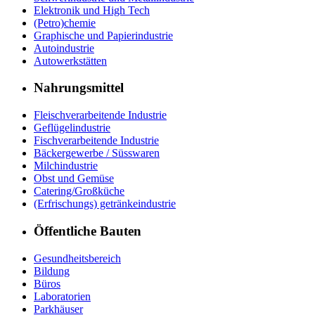
Elektronik und High Tech
(Petro)chemie
Graphische und Papierindustrie
Autoindustrie
Autowerkstätten
Nahrungsmittel
Fleischverarbeitende Industrie
Geflügelindustrie
Fischverarbeitende Industrie
Bäckergewerbe / Süsswaren
Milchindustrie
Obst und Gemüse
Catering/Großküche
(Erfrischungs) getränkeindustrie
Öffentliche Bauten
Gesundheitsbereich
Bildung
Büros
Laboratorien
Parkhäuser