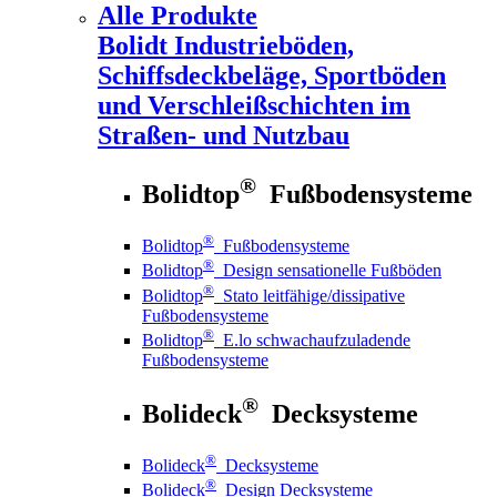
Alle Produkte
Bolidt
Industrieböden,
Schiffsdeckbeläge, Sportböden
und Verschleißschichten im
Straßen- und Nutzbau
®
Bolidtop
Fußbodensysteme
®
Bolidtop
Fußbodensysteme
®
Bolidtop
Design sensationelle Fußböden
®
Bolidtop
Stato leitfähige/dissipative
Fußbodensysteme
®
Bolidtop
E.lo schwachaufzuladende
Fußbodensysteme
®
Bolideck
Decksysteme
®
Bolideck
Decksysteme
®
Bolideck
Design Decksysteme