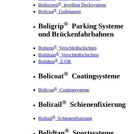
®
Boliscreed
levelling Decksysteme
®
Bolicast
Gußmassen
®
Boligrip
Parking Systeme
und Brückenfahrbahnen
®
Boligrip
Verschleißschichten
®
Bolidrain
Verschleißschichten
®
Bolidtop
Z.OK
®
Bolicoat
Coatingsysteme
®
Bolicoat
Coatingsysteme
®
Bolirail
Schienenfixierung
®
Bolirail
Schienenfixierung
®
Bolidtan
Sportsysteme