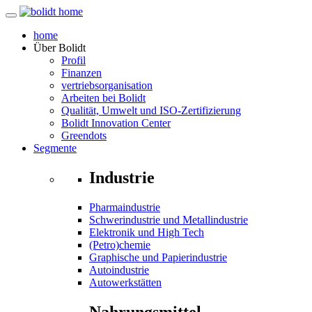
home
Über
Bolidt
Profil
Finanzen
vertriebsorganisation
Arbeiten bei Bolidt
Qualität, Umwelt und ISO-Zertifizierung
Bolidt Innovation Center
Greendots
Segmente
Industrie
Pharmaindustrie
Schwerindustrie und Metallindustrie
Elektronik und High Tech
(Petro)chemie
Graphische und Papierindustrie
Autoindustrie
Autowerkstätten
Nahrungsmittel