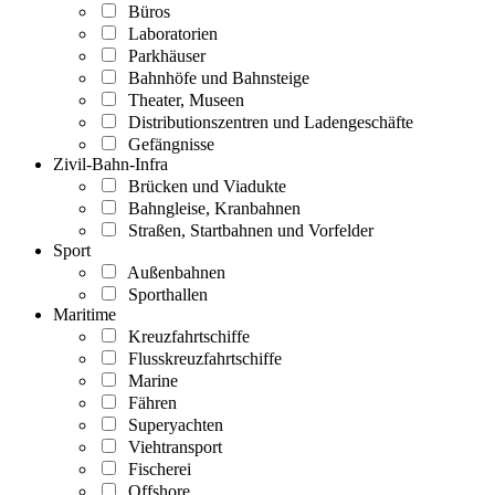
Büros
Laboratorien
Parkhäuser
Bahnhöfe und Bahnsteige
Theater, Museen
Distributionszentren und Ladengeschäfte
Gefängnisse
Zivil-Bahn-Infra
Brücken und Viadukte
Bahngleise, Kranbahnen
Straßen, Startbahnen und Vorfelder
Sport
Außenbahnen
Sporthallen
Maritime
Kreuzfahrtschiffe
Flusskreuzfahrtschiffe
Marine
Fähren
Superyachten
Viehtransport
Fischerei
Offshore