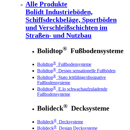
Alle Produkte
Bolidt
Industrieböden,
Schiffsdeckbeläge, Sportböden
und Verschleißschichten im
Straßen- und Nutzbau
®
Bolidtop
Fußbodensysteme
®
Bolidtop
Fußbodensysteme
®
Bolidtop
Design sensationelle Fußböden
®
Bolidtop
Stato leitfähige/dissipative
Fußbodensysteme
®
Bolidtop
E.lo schwachaufzuladende
Fußbodensysteme
®
Bolideck
Decksysteme
®
Bolideck
Decksysteme
®
Bolideck
Design Decksysteme