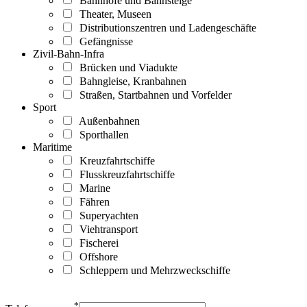
Bahnhöfe und Bahnsteige
Theater, Museen
Distributionszentren und Ladengeschäfte
Gefängnisse
Zivil-Bahn-Infra
Brücken und Viadukte
Bahngleise, Kranbahnen
Straßen, Startbahnen und Vorfelder
Sport
Außenbahnen
Sporthallen
Maritime
Kreuzfahrtschiffe
Flusskreuzfahrtschiffe
Marine
Fähren
Superyachten
Viehtransport
Fischerei
Offshore
Schleppern und Mehrzweckschiffe
*