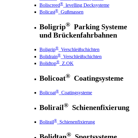
®
Boliscreed
levelling Decksysteme
®
Bolicast
Gußmassen
®
Boligrip
Parking Systeme
und Brückenfahrbahnen
®
Boligrip
Verschleißschichten
®
Bolidrain
Verschleißschichten
®
Bolidtop
Z.OK
®
Bolicoat
Coatingsysteme
®
Bolicoat
Coatingsysteme
®
Bolirail
Schienenfixierung
®
Bolirail
Schienenfixierung
®
Bolidtan
Sportsysteme