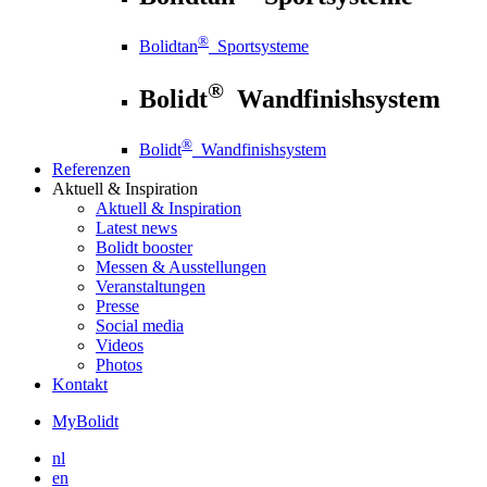
®
Bolidtan
Sportsysteme
®
Bolidt
Wandfinishsystem
®
Bolidt
Wandfinishsystem
Referenzen
Aktuell
& Inspiration
Aktuell
& Inspiration
Latest news
Bolidt booster
Messen & Ausstellungen
Veranstaltungen
Presse
Social media
Videos
Photos
Kontakt
MyBolidt
nl
en