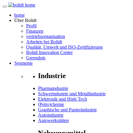
home
Über
Bolidt
Profil
Finanzen
vertriebsorganisation
Arbeiten bei Bolidt
Qualität, Umwelt und ISO-Zertifizierung
Bolidt Innovation Center
Greendots
Segmente
Industrie
Pharmaindustrie
Schwerindustrie und Metallindustrie
Elektronik und High Tech
(Petro)chemie
Graphische und Papierindustrie
Autoindustrie
Autowerkstätten
Nahrungsmittel