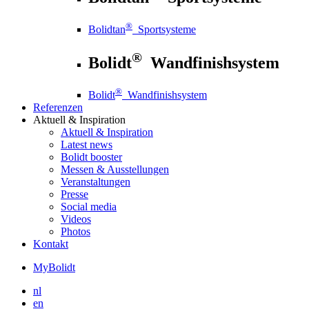
®
Bolidtan
Sportsysteme
®
Bolidt
Wandfinishsystem
®
Bolidt
Wandfinishsystem
Referenzen
Aktuell
& Inspiration
Aktuell
& Inspiration
Latest news
Bolidt booster
Messen & Ausstellungen
Veranstaltungen
Presse
Social media
Videos
Photos
Kontakt
MyBolidt
nl
en