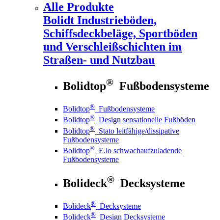
Alle Produkte
Bolidt
Industrieböden,
Schiffsdeckbeläge, Sportböden
und Verschleißschichten im
Straßen- und Nutzbau
®
Bolidtop
Fußbodensysteme
®
Bolidtop
Fußbodensysteme
®
Bolidtop
Design sensationelle Fußböden
®
Bolidtop
Stato leitfähige/dissipative
Fußbodensysteme
®
Bolidtop
E.lo schwachaufzuladende
Fußbodensysteme
®
Bolideck
Decksysteme
®
Bolideck
Decksysteme
®
Bolideck
Design Decksysteme