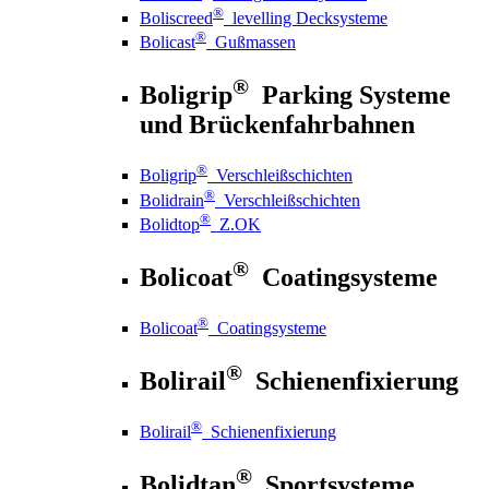
®
Boliscreed
levelling Decksysteme
®
Bolicast
Gußmassen
®
Boligrip
Parking Systeme
und Brückenfahrbahnen
®
Boligrip
Verschleißschichten
®
Bolidrain
Verschleißschichten
®
Bolidtop
Z.OK
®
Bolicoat
Coatingsysteme
®
Bolicoat
Coatingsysteme
®
Bolirail
Schienenfixierung
®
Bolirail
Schienenfixierung
®
Bolidtan
Sportsysteme