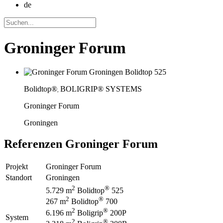
de
Groninger Forum
Bolidtop®
BOLIGRIP® SYSTEMS
,
Groninger Forum
Groningen
Referenzen
Groninger Forum
Projekt
Groninger Forum
Standort
Groningen
2
®
5.729 m
Bolidtop
525
2
®
267 m
Bolidtop
700
2
®
6.196 m
Boligrip
200P
System
2
®