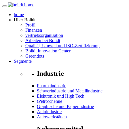
home
Über
Bolidt
Profil
Finanzen
vertriebsorganisation
Arbeiten bei Bolidt
Qualität, Umwelt und ISO-Zertifizierung
Bolidt Innovation Center
Greendots
Segmente
Industrie
Pharmaindustrie
Schwerindustrie und Metallindustrie
Elektronik und High Tech
(Petro)chemie
Graphische und Papierindustrie
Autoindustrie
Autowerkstätten
Nahrungsmittel