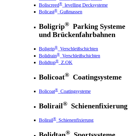
®
Boliscreed
levelling Decksysteme
®
Bolicast
Gußmassen
®
Boligrip
Parking Systeme
und Brückenfahrbahnen
®
Boligrip
Verschleißschichten
®
Bolidrain
Verschleißschichten
®
Bolidtop
Z.OK
®
Bolicoat
Coatingsysteme
®
Bolicoat
Coatingsysteme
®
Bolirail
Schienenfixierung
®
Bolirail
Schienenfixierung
®
Bolidtan
Sportsysteme