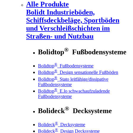
Alle Produkte
Bolidt
Industrieböden,
Schiffsdeckbeläge, Sportböden
und Verschleißschichten im
Straßen- und Nutzbau
®
Bolidtop
Fußbodensysteme
®
Bolidtop
Fußbodensysteme
®
Bolidtop
Design sensationelle Fußböden
®
Bolidtop
Stato leitfähige/dissipative
Fußbodensysteme
®
Bolidtop
E.lo schwachaufzuladende
Fußbodensysteme
®
Bolideck
Decksysteme
®
Bolideck
Decksysteme
®
Bolideck
Design Decksysteme