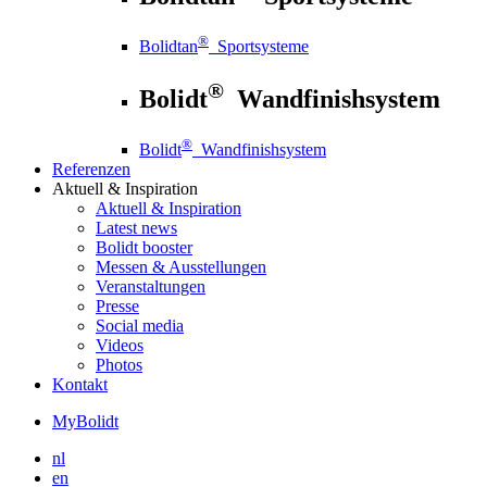
®
Bolidtan
Sportsysteme
®
Bolidt
Wandfinishsystem
®
Bolidt
Wandfinishsystem
Referenzen
Aktuell
& Inspiration
Aktuell
& Inspiration
Latest news
Bolidt booster
Messen & Ausstellungen
Veranstaltungen
Presse
Social media
Videos
Photos
Kontakt
MyBolidt
nl
en