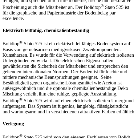
reinigen, und sprechen durch ihre moderne, frische und dekorative
®
Erscheinung auch die Mitarbeiter an. Der Bolidtop
Stato 525 ist
für die graphische und Papierindustrie der Bodenbelag par
excellence.
Elektrisch leitfähig, chemikalienbeständig
®
Bolidtop
Stato 525 ist ein elektrisch leitfähiges Bodensystem auf
Basis von geruchsarmen niedrigviskosen Zweikomponenten-
Kunstharzen. Es wurde für die Verwendung auf elektrisch isolierten
Untergründen entwickelt. Die elektrischen Eigenschaften
gewährleisten die Sicherheit der Mitarbeiter und entsprechen den
geltenden internationalen Normen. Der Boden ist für leichte und
mittlere mechanische Beanspruchungen geeignet. Seine
Beständigkeit gegen organische Lösungsmittel wie Aceton ist
außergewöhnlich und die optionale chemikalienbeständige Deko-
Mischung verleiht ihm eine ruhige, gepflegte Ausstrahlung.
®
Bolidtop
Stato 525 wird auf einen elektrisch isolierten Untergrund
aufgetragen. Das System ist fugenlos, langlebig, flüssigkeitsdicht
und wartungsarm und in verschiedenen attraktiven Farben erhältlich.
Verlegung
®
Bolidtop
Stato 525 wird von den eigenen Fachleuten von Bolidt