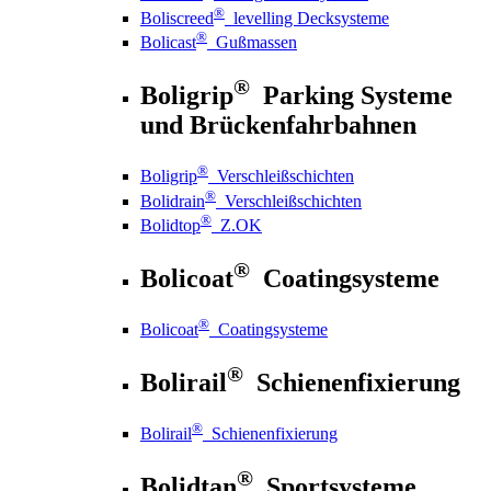
®
Boliscreed
levelling Decksysteme
®
Bolicast
Gußmassen
®
Boligrip
Parking Systeme
und Brückenfahrbahnen
®
Boligrip
Verschleißschichten
®
Bolidrain
Verschleißschichten
®
Bolidtop
Z.OK
®
Bolicoat
Coatingsysteme
®
Bolicoat
Coatingsysteme
®
Bolirail
Schienenfixierung
®
Bolirail
Schienenfixierung
®
Bolidtan
Sportsysteme