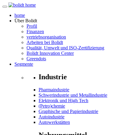
home
Über
Bolidt
Profil
Finanzen
vertriebsorganisation
Arbeiten bei Bolidt
Qualität, Umwelt und ISO-Zertifizierung
Bolidt Innovation Center
Greendots
Segmente
Industrie
Pharmaindustrie
Schwerindustrie und Metallindustrie
Elektronik und High Tech
(Petro)chemie
Graphische und Papierindustrie
Autoindustrie
Autowerkstätten
Nahrungsmittel