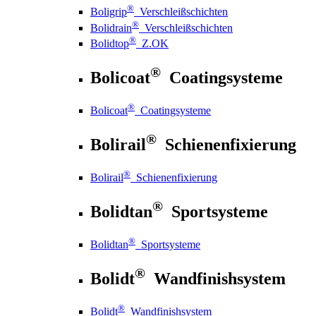
®
Boligrip
Verschleißschichten
®
Bolidrain
Verschleißschichten
®
Bolidtop
Z.OK
®
Bolicoat
Coatingsysteme
®
Bolicoat
Coatingsysteme
®
Bolirail
Schienenfixierung
®
Bolirail
Schienenfixierung
®
Bolidtan
Sportsysteme
®
Bolidtan
Sportsysteme
®
Bolidt
Wandfinishsystem
®
Bolidt
Wandfinishsystem