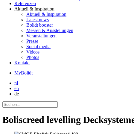
Referenzen
Aktuell
& Inspiration
Aktuell
& Inspiration
Latest news
Bolidt booster
Messen & Ausstellungen
Veranstaltungen
Presse
Social media
Videos
Photos
Kontakt
MyBolidt
nl
en
de
Boliscreed levelling Decksystem