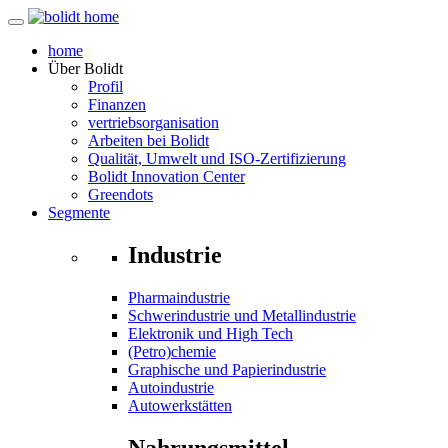
home
Über
Bolidt
Profil
Finanzen
vertriebsorganisation
Arbeiten bei Bolidt
Qualität, Umwelt und ISO-Zertifizierung
Bolidt Innovation Center
Greendots
Segmente
Industrie
Pharmaindustrie
Schwerindustrie und Metallindustrie
Elektronik und High Tech
(Petro)chemie
Graphische und Papierindustrie
Autoindustrie
Autowerkstätten
Nahrungsmittel