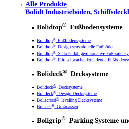
Alle Produkte
Bolidt
Industrieböden, Schiffsdeck
®
Bolidtop
Fußbodensysteme
®
Bolidtop
Fußbodensysteme
®
Bolidtop
Design sensationelle Fußböden
®
Bolidtop
Stato leitfähige/dissipative Fußbodens
®
Bolidtop
E.lo schwachaufzuladende Fußbodens
®
Bolideck
Decksysteme
®
Bolideck
Decksysteme
®
Bolideck
Design Decksysteme
®
Boliscreed
levelling Decksysteme
®
Bolicast
Gußmassen
®
Boligrip
Parking Systeme un