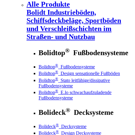
Alle Produkte
Bolidt
Industrieböden,
Schiffsdeckbeläge, Sportböden
und Verschleißschichten im
Straßen- und Nutzbau
®
Bolidtop
Fußbodensysteme
®
Bolidtop
Fußbodensysteme
®
Bolidtop
Design sensationelle Fußböden
®
Bolidtop
Stato leitfähige/dissipative
Fußbodensysteme
®
Bolidtop
E.lo schwachaufzuladende
Fußbodensysteme
®
Bolideck
Decksysteme
®
Bolideck
Decksysteme
®
Bolideck
Design Decksysteme