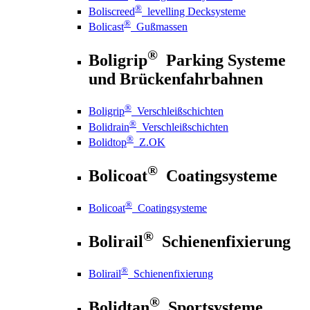
®
Boliscreed
levelling Decksysteme
®
Bolicast
Gußmassen
®
Boligrip
Parking Systeme
und Brückenfahrbahnen
®
Boligrip
Verschleißschichten
®
Bolidrain
Verschleißschichten
®
Bolidtop
Z.OK
®
Bolicoat
Coatingsysteme
®
Bolicoat
Coatingsysteme
®
Bolirail
Schienenfixierung
®
Bolirail
Schienenfixierung
®
Bolidtan
Sportsysteme