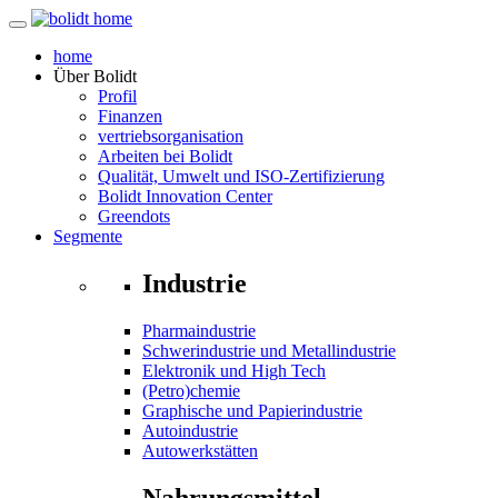
home
Über
Bolidt
Profil
Finanzen
vertriebsorganisation
Arbeiten bei Bolidt
Qualität, Umwelt und ISO-Zertifizierung
Bolidt Innovation Center
Greendots
Segmente
Industrie
Pharmaindustrie
Schwerindustrie und Metallindustrie
Elektronik und High Tech
(Petro)chemie
Graphische und Papierindustrie
Autoindustrie
Autowerkstätten
Nahrungsmittel