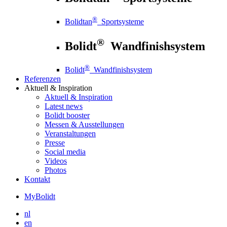
®
Bolidtan
Sportsysteme
®
Bolidt
Wandfinishsystem
®
Bolidt
Wandfinishsystem
Referenzen
Aktuell
& Inspiration
Aktuell
& Inspiration
Latest news
Bolidt booster
Messen & Ausstellungen
Veranstaltungen
Presse
Social media
Videos
Photos
Kontakt
MyBolidt
nl
en