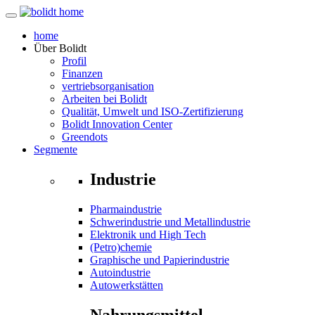
home
Über
Bolidt
Profil
Finanzen
vertriebsorganisation
Arbeiten bei Bolidt
Qualität, Umwelt und ISO-Zertifizierung
Bolidt Innovation Center
Greendots
Segmente
Industrie
Pharmaindustrie
Schwerindustrie und Metallindustrie
Elektronik und High Tech
(Petro)chemie
Graphische und Papierindustrie
Autoindustrie
Autowerkstätten
Nahrungsmittel