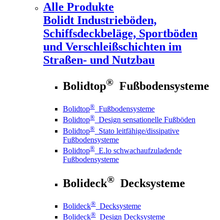
Alle Produkte
Bolidt
Industrieböden,
Schiffsdeckbeläge, Sportböden
und Verschleißschichten im
Straßen- und Nutzbau
®
Bolidtop
Fußbodensysteme
®
Bolidtop
Fußbodensysteme
®
Bolidtop
Design sensationelle Fußböden
®
Bolidtop
Stato leitfähige/dissipative
Fußbodensysteme
®
Bolidtop
E.lo schwachaufzuladende
Fußbodensysteme
®
Bolideck
Decksysteme
®
Bolideck
Decksysteme
®
Bolideck
Design Decksysteme