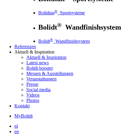
®
Bolidtan
Sportsysteme
®
Bolidt
Wandfinishsystem
®
Bolidt
Wandfinishsystem
Referenzen
Aktuell
& Inspiration
Aktuell
& Inspiration
Latest news
Bolidt booster
Messen & Ausstellungen
Veranstaltungen
Presse
Social media
Videos
Photos
Kontakt
MyBolidt
nl
en