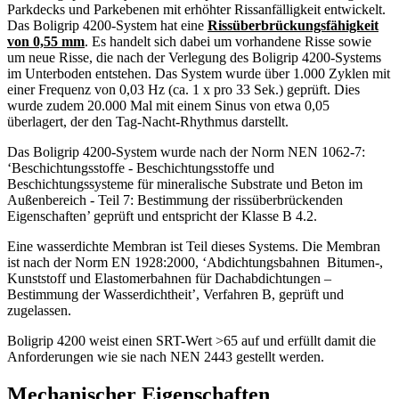
Parkdecks und Parkebenen mit erhöhter Rissanfälligkeit entwickelt.
Das Boligrip 4200-System hat eine
Rissüberbrückungsfähigkeit
von 0,55 mm
. Es handelt sich dabei um vorhandene Risse sowie
um neue Risse, die nach der Verlegung des Boligrip 4200-Systems
im Unterboden entstehen. Das System wurde über 1.000 Zyklen mit
einer Frequenz von 0,03 Hz (ca. 1 x pro 33 Sek.) geprüft. Dies
wurde zudem 20.000 Mal mit einem Sinus von etwa 0,05
überlagert, der den Tag-Nacht-Rhythmus darstellt.
Das Boligrip 4200-System wurde nach der Norm NEN 1062-7:
‘Beschichtungsstoffe - Beschichtungsstoffe und
Beschichtungssysteme für mineralische Substrate und Beton im
Außenbereich - Teil 7: Bestimmung der rissüberbrückenden
Eigenschaften’ geprüft und entspricht der Klasse B 4.2.
Eine wasserdichte Membran ist Teil dieses Systems. Die Membran
ist nach der Norm EN 1928:2000, ‘Abdichtungsbahnen ­ Bitumen-,
Kunststoff­ und Elastomerbahnen für Dachabdichtungen –
Bestimmung der Wasserdichtheit’, Verfahren B, geprüft und
zugelassen.
Boligrip 4200 weist einen SRT-Wert >65 auf und erfüllt damit die
Anforderungen wie sie nach NEN 2443 gestellt werden.
Mechanischer Eigenschaften