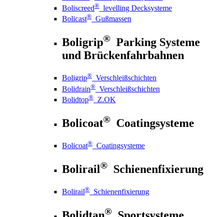
®
Boliscreed
levelling Decksysteme
®
Bolicast
Gußmassen
®
Boligrip
Parking Systeme
und Brückenfahrbahnen
®
Boligrip
Verschleißschichten
®
Bolidrain
Verschleißschichten
®
Bolidtop
Z.OK
®
Bolicoat
Coatingsysteme
®
Bolicoat
Coatingsysteme
®
Bolirail
Schienenfixierung
®
Bolirail
Schienenfixierung
®
Bolidtan
Sportsysteme