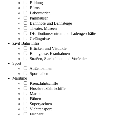
Bildung
Büros
Laboratorien
Parkhäuser
Bahnhöfe und Bahnsteige
Theater, Museen
Distributionszentren und Ladengeschäfte
Gefängnisse
Zivil-Bahn-Infra
Brücken und Viadukte
Bahngleise, Kranbahnen
Straßen, Startbahnen und Vorfelder
Sport
Außenbahnen
Sporthallen
Maritime
Kreuzfahrtschiffe
Flusskreuzfahrtschiffe
Marine
Fähren
Superyachten
Viehtransport
Fischerei