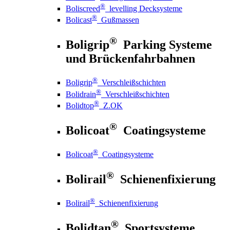
®
Boliscreed
levelling Decksysteme
®
Bolicast
Gußmassen
®
Boligrip
Parking Systeme
und Brückenfahrbahnen
®
Boligrip
Verschleißschichten
®
Bolidrain
Verschleißschichten
®
Bolidtop
Z.OK
®
Bolicoat
Coatingsysteme
®
Bolicoat
Coatingsysteme
®
Bolirail
Schienenfixierung
®
Bolirail
Schienenfixierung
®
Bolidtan
Sportsysteme