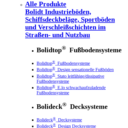
Alle Produkte
Bolidt
Industrieböden,
Schiffsdeckbeläge, Sportböden
und Verschleißschichten im
Straßen- und Nutzbau
®
Bolidtop
Fußbodensysteme
®
Bolidtop
Fußbodensysteme
®
Bolidtop
Design sensationelle Fußböden
®
Bolidtop
Stato leitfähige/dissipative
Fußbodensysteme
®
Bolidtop
E.lo schwachaufzuladende
Fußbodensysteme
®
Bolideck
Decksysteme
®
Bolideck
Decksysteme
®
Bolideck
Design Decksysteme