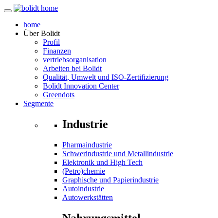
home
Über
Bolidt
Profil
Finanzen
vertriebsorganisation
Arbeiten bei Bolidt
Qualität, Umwelt und ISO-Zertifizierung
Bolidt Innovation Center
Greendots
Segmente
Industrie
Pharmaindustrie
Schwerindustrie und Metallindustrie
Elektronik und High Tech
(Petro)chemie
Graphische und Papierindustrie
Autoindustrie
Autowerkstätten
Nahrungsmittel