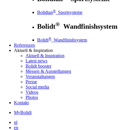
®
Bolidtan
Sportsysteme
®
Bolidt
Wandfinishsystem
®
Bolidt
Wandfinishsystem
Referenzen
Aktuell
& Inspiration
Aktuell
& Inspiration
Latest news
Bolidt booster
Messen & Ausstellungen
Veranstaltungen
Presse
Social media
Videos
Photos
Kontakt
MyBolidt
nl
en