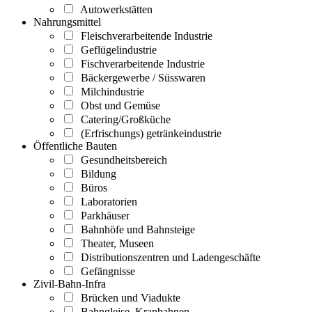
Autowerkstätten
Nahrungsmittel
Fleischverarbeitende Industrie
Geflügelindustrie
Fischverarbeitende Industrie
Bäckergewerbe / Süsswaren
Milchindustrie
Obst und Gemüse
Catering/Großküche
(Erfrischungs) getränkeindustrie
Öffentliche Bauten
Gesundheitsbereich
Bildung
Büros
Laboratorien
Parkhäuser
Bahnhöfe und Bahnsteige
Theater, Museen
Distributionszentren und Ladengeschäfte
Gefängnisse
Zivil-Bahn-Infra
Brücken und Viadukte
Bahngleise, Kranbahnen