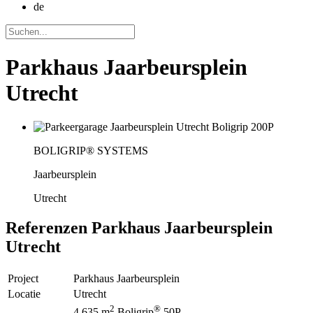
de
Parkhaus Jaarbeursplein
Utrecht
BOLIGRIP® SYSTEMS
Jaarbeursplein
Utrecht
Referenzen
Parkhaus Jaarbeursplein
Utrecht
Project
Parkhaus Jaarbeursplein
Locatie
Utrecht
2
®
4.635 m
Boligrip
50P