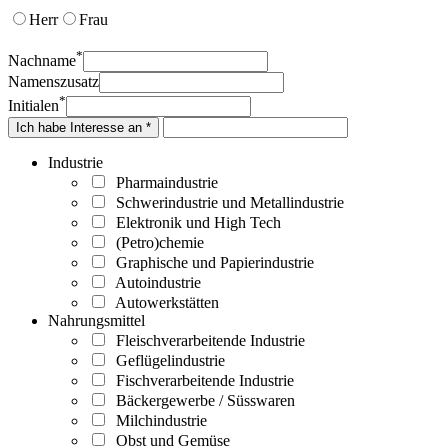
Herr
Frau
*
Nachname
Namenszusatz
*
Initialen
Ich habe Interesse an *
Industrie
Pharmaindustrie
Schwerindustrie und Metallindustrie
Elektronik und High Tech
(Petro)chemie
Graphische und Papierindustrie
Autoindustrie
Autowerkstätten
Nahrungsmittel
Fleischverarbeitende Industrie
Geflügelindustrie
Fischverarbeitende Industrie
Bäckergewerbe / Süsswaren
Milchindustrie
Obst und Gemüse