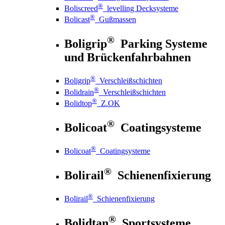
®
Boliscreed
levelling Decksysteme
®
Bolicast
Gußmassen
®
Boligrip
Parking Systeme
und Brückenfahrbahnen
®
Boligrip
Verschleißschichten
®
Bolidrain
Verschleißschichten
®
Bolidtop
Z.OK
®
Bolicoat
Coatingsysteme
®
Bolicoat
Coatingsysteme
®
Bolirail
Schienenfixierung
®
Bolirail
Schienenfixierung
®
Bolidtan
Sportsysteme