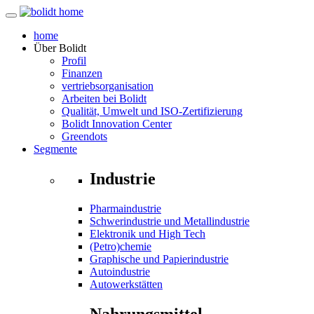
home
Über
Bolidt
Profil
Finanzen
vertriebsorganisation
Arbeiten bei Bolidt
Qualität, Umwelt und ISO-Zertifizierung
Bolidt Innovation Center
Greendots
Segmente
Industrie
Pharmaindustrie
Schwerindustrie und Metallindustrie
Elektronik und High Tech
(Petro)chemie
Graphische und Papierindustrie
Autoindustrie
Autowerkstätten
Nahrungsmittel