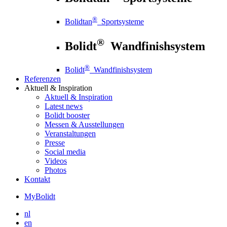
®
Bolidtan
Sportsysteme
®
Bolidt
Wandfinishsystem
®
Bolidt
Wandfinishsystem
Referenzen
Aktuell
& Inspiration
Aktuell
& Inspiration
Latest news
Bolidt booster
Messen & Ausstellungen
Veranstaltungen
Presse
Social media
Videos
Photos
Kontakt
MyBolidt
nl
en