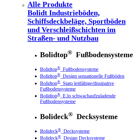
Alle Produkte
Bolidt
Industrieböden,
Schiffsdeckbeläge, Sportböden
und Verschleißschichten im
Straßen- und Nutzbau
®
Bolidtop
Fußbodensysteme
®
Bolidtop
Fußbodensysteme
®
Bolidtop
Design sensationelle Fußböden
®
Bolidtop
Stato leitfähige/dissipative
Fußbodensysteme
®
Bolidtop
E.lo schwachaufzuladende
Fußbodensysteme
®
Bolideck
Decksysteme
®
Bolideck
Decksysteme
®
Bolideck
Design Decksysteme