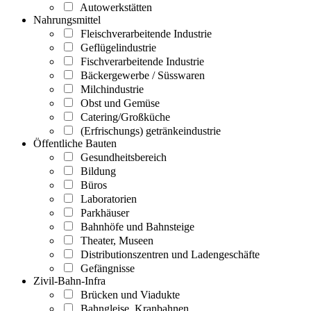
Autowerkstätten
Nahrungsmittel
Fleischverarbeitende Industrie
Geflügelindustrie
Fischverarbeitende Industrie
Bäckergewerbe / Süsswaren
Milchindustrie
Obst und Gemüse
Catering/Großküche
(Erfrischungs) getränkeindustrie
Öffentliche Bauten
Gesundheitsbereich
Bildung
Büros
Laboratorien
Parkhäuser
Bahnhöfe und Bahnsteige
Theater, Museen
Distributionszentren und Ladengeschäfte
Gefängnisse
Zivil-Bahn-Infra
Brücken und Viadukte
Bahngleise, Kranbahnen