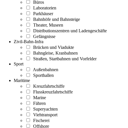
Büros
Laboratorien
Parkhäuser
Bahnhöfe und Bahnsteige
Theater, Museen
Distributionszentren und Ladengeschäfte
Gefängnisse
Zivil-Bahn-Infra
Brücken und Viadukte
Bahngleise, Kranbahnen
Straßen, Startbahnen und Vorfelder
Sport
Außenbahnen
Sporthallen
Maritime
Kreuzfahrtschiffe
Flusskreuzfahrtschiffe
Marine
Fähren
Superyachten
Viehtransport
Fischerei
Offshore