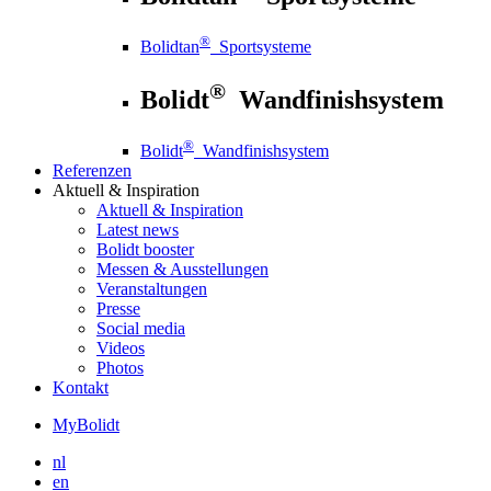
®
Bolidtan
Sportsysteme
®
Bolidt
Wandfinishsystem
®
Bolidt
Wandfinishsystem
Referenzen
Aktuell
& Inspiration
Aktuell
& Inspiration
Latest news
Bolidt booster
Messen & Ausstellungen
Veranstaltungen
Presse
Social media
Videos
Photos
Kontakt
MyBolidt
nl
en