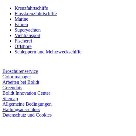
Kreuzfahrtschiffe
Flusskreuzfahrtschiffe
Marine
Fähren
Superyachten
Viehtransport
Fischerei
Offshore
Schleppern und Mehrzweckschiffe
Broschürenservice
Color manager
Arbeiten bei Bolidt
Greendots
Bolidt Innovation Center
Sitemap
Allgemeine Bedingungen
Haftungsausschluss
Datenschutz und Cookies