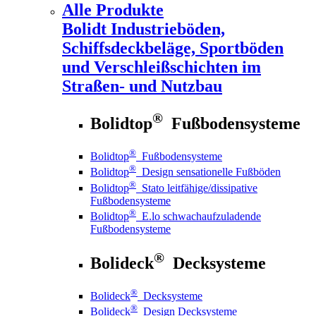
Alle Produkte
Bolidt
Industrieböden,
Schiffsdeckbeläge, Sportböden
und Verschleißschichten im
Straßen- und Nutzbau
®
Bolidtop
Fußbodensysteme
®
Bolidtop
Fußbodensysteme
®
Bolidtop
Design sensationelle Fußböden
®
Bolidtop
Stato leitfähige/dissipative
Fußbodensysteme
®
Bolidtop
E.lo schwachaufzuladende
Fußbodensysteme
®
Bolideck
Decksysteme
®
Bolideck
Decksysteme
®
Bolideck
Design Decksysteme