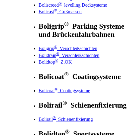
®
Boliscreed
levelling Decksysteme
®
Bolicast
Gußmassen
®
Boligrip
Parking Systeme
und Brückenfahrbahnen
®
Boligrip
Verschleißschichten
®
Bolidrain
Verschleißschichten
®
Bolidtop
Z.OK
®
Bolicoat
Coatingsysteme
®
Bolicoat
Coatingsysteme
®
Bolirail
Schienenfixierung
®
Bolirail
Schienenfixierung
®
Bolidtan
Sportsysteme