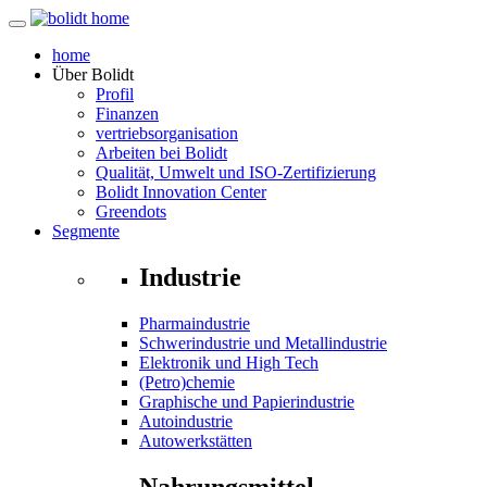
home
Über
Bolidt
Profil
Finanzen
vertriebsorganisation
Arbeiten bei Bolidt
Qualität, Umwelt und ISO-Zertifizierung
Bolidt Innovation Center
Greendots
Segmente
Industrie
Pharmaindustrie
Schwerindustrie und Metallindustrie
Elektronik und High Tech
(Petro)chemie
Graphische und Papierindustrie
Autoindustrie
Autowerkstätten
Nahrungsmittel