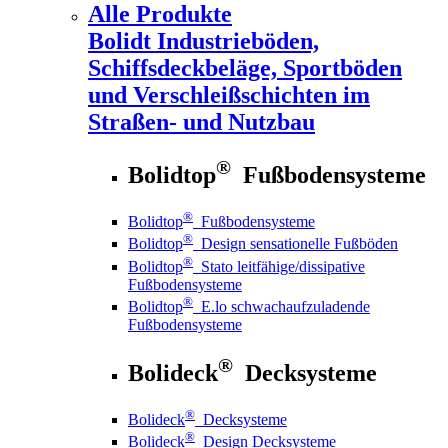
Alle Produkte
Bolidt
Industrieböden,
Schiffsdeckbeläge, Sportböden
und Verschleißschichten im
Straßen- und Nutzbau
®
Bolidtop
Fußbodensysteme
®
Bolidtop
Fußbodensysteme
®
Bolidtop
Design sensationelle Fußböden
®
Bolidtop
Stato leitfähige/dissipative
Fußbodensysteme
®
Bolidtop
E.lo schwachaufzuladende
Fußbodensysteme
®
Bolideck
Decksysteme
®
Bolideck
Decksysteme
®
Bolideck
Design Decksysteme