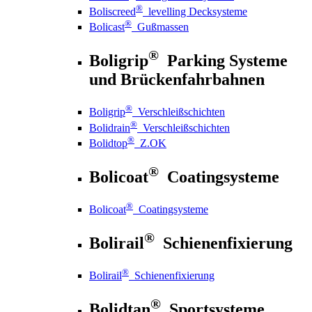
®
Boliscreed
levelling Decksysteme
®
Bolicast
Gußmassen
®
Boligrip
Parking Systeme
und Brückenfahrbahnen
®
Boligrip
Verschleißschichten
®
Bolidrain
Verschleißschichten
®
Bolidtop
Z.OK
®
Bolicoat
Coatingsysteme
®
Bolicoat
Coatingsysteme
®
Bolirail
Schienenfixierung
®
Bolirail
Schienenfixierung
®
Bolidtan
Sportsysteme