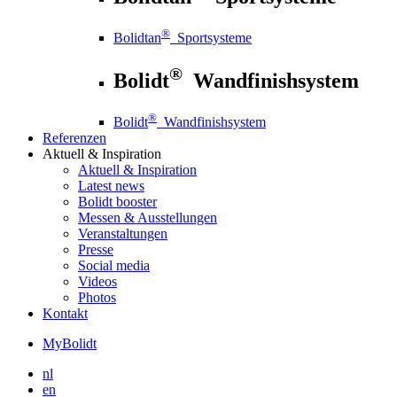
®
Bolidtan
Sportsysteme
®
Bolidt
Wandfinishsystem
®
Bolidt
Wandfinishsystem
Referenzen
Aktuell
& Inspiration
Aktuell
& Inspiration
Latest news
Bolidt booster
Messen & Ausstellungen
Veranstaltungen
Presse
Social media
Videos
Photos
Kontakt
MyBolidt
nl
en