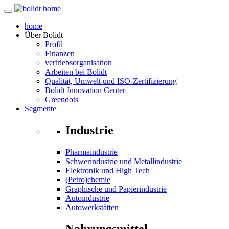
home
Über
Bolidt
Profil
Finanzen
vertriebsorganisation
Arbeiten bei Bolidt
Qualität, Umwelt und ISO-Zertifizierung
Bolidt Innovation Center
Greendots
Segmente
Industrie
Pharmaindustrie
Schwerindustrie und Metallindustrie
Elektronik und High Tech
(Petro)chemie
Graphische und Papierindustrie
Autoindustrie
Autowerkstätten
Nahrungsmittel