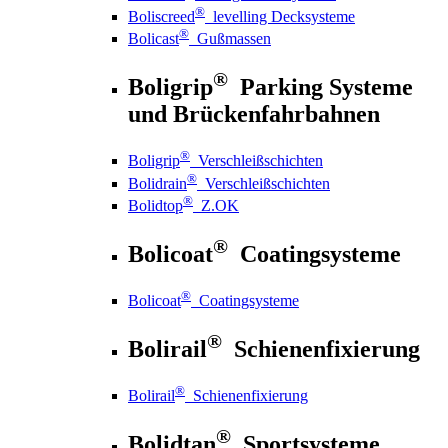
®
Boliscreed
levelling Decksysteme
®
Bolicast
Gußmassen
®
Boligrip
Parking Systeme
und Brückenfahrbahnen
®
Boligrip
Verschleißschichten
®
Bolidrain
Verschleißschichten
®
Bolidtop
Z.OK
®
Bolicoat
Coatingsysteme
®
Bolicoat
Coatingsysteme
®
Bolirail
Schienenfixierung
®
Bolirail
Schienenfixierung
®
Bolidtan
Sportsysteme