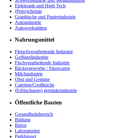
Schwerindustrie und Metallindustrie
Elektronik und High Tech
(Petro)chemie
Graphische und Papierindustrie
Autoindustrie
Autowerkstätten
Nahrungsmittel
Fleischverarbeitende Industrie
Geflügelindustrie
Fischverarbeitende Industrie
Bäckergewerbe / Süsswaren
Milchindustrie
Obst und Gemüse
Catering/Großküche
(Erfrischungs) getränkeindustrie
Öffentliche Bauten
Gesundheitsbereich
Bildung
Büros
Laboratorien
Parkhäuser