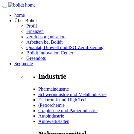
home
Über
Bolidt
Profil
Finanzen
vertriebsorganisation
Arbeiten bei Bolidt
Qualität, Umwelt und ISO-Zertifizierung
Bolidt Innovation Center
Greendots
Segmente
Industrie
Pharmaindustrie
Schwerindustrie und Metallindustrie
Elektronik und High Tech
(Petro)chemie
Graphische und Papierindustrie
Autoindustrie
Autowerkstätten
Nahrungsmittel