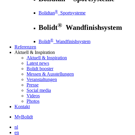
®
Bolidtan
Sportsysteme
®
Bolidt
Wandfinishsystem
®
Bolidt
Wandfinishsystem
Referenzen
Aktuell
& Inspiration
Aktuell
& Inspiration
Latest news
Bolidt booster
Messen & Ausstellungen
Veranstaltungen
Presse
Social media
Videos
Photos
Kontakt
MyBolidt
nl
en