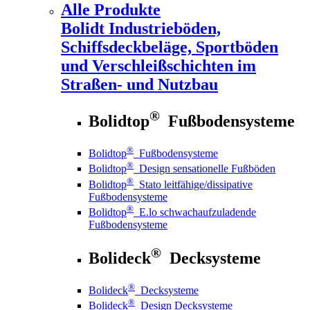
Alle Produkte
Bolidt
Industrieböden,
Schiffsdeckbeläge, Sportböden
und Verschleißschichten im
Straßen- und Nutzbau
®
Bolidtop
Fußbodensysteme
®
Bolidtop
Fußbodensysteme
®
Bolidtop
Design sensationelle Fußböden
®
Bolidtop
Stato leitfähige/dissipative
Fußbodensysteme
®
Bolidtop
E.lo schwachaufzuladende
Fußbodensysteme
®
Bolideck
Decksysteme
®
Bolideck
Decksysteme
®
Bolideck
Design Decksysteme