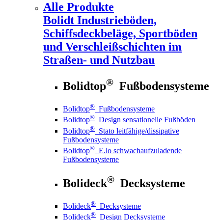
Alle Produkte
Bolidt
Industrieböden,
Schiffsdeckbeläge, Sportböden
und Verschleißschichten im
Straßen- und Nutzbau
®
Bolidtop
Fußbodensysteme
®
Bolidtop
Fußbodensysteme
®
Bolidtop
Design sensationelle Fußböden
®
Bolidtop
Stato leitfähige/dissipative
Fußbodensysteme
®
Bolidtop
E.lo schwachaufzuladende
Fußbodensysteme
®
Bolideck
Decksysteme
®
Bolideck
Decksysteme
®
Bolideck
Design Decksysteme