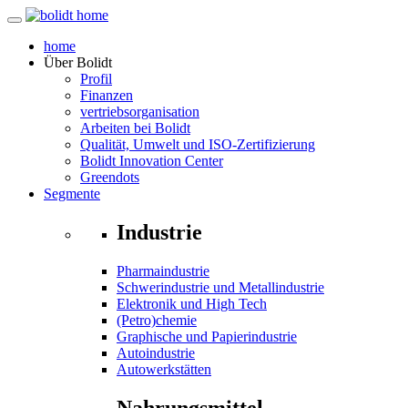
home
Über
Bolidt
Profil
Finanzen
vertriebsorganisation
Arbeiten bei Bolidt
Qualität, Umwelt und ISO-Zertifizierung
Bolidt Innovation Center
Greendots
Segmente
Industrie
Pharmaindustrie
Schwerindustrie und Metallindustrie
Elektronik und High Tech
(Petro)chemie
Graphische und Papierindustrie
Autoindustrie
Autowerkstätten
Nahrungsmittel