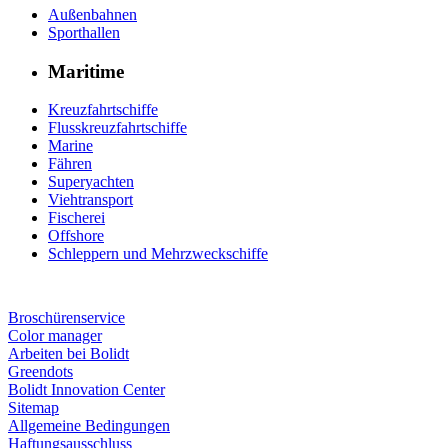
Außenbahnen
Sporthallen
Maritime
Kreuzfahrtschiffe
Flusskreuzfahrtschiffe
Marine
Fähren
Superyachten
Viehtransport
Fischerei
Offshore
Schleppern und Mehrzweckschiffe
Broschürenservice
Color manager
Arbeiten bei Bolidt
Greendots
Bolidt Innovation Center
Sitemap
Allgemeine Bedingungen
Haftungsausschluss