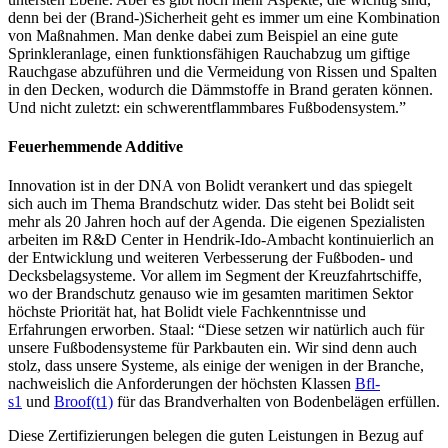
denn bei der (Brand-)Sicherheit geht es immer um eine Kombination
von Maßnahmen. Man denke dabei zum Beispiel an eine gute
Sprinkleranlage, einen funktionsfähigen Rauchabzug um giftige
Rauchgase abzuführen und die Vermeidung von Rissen und Spalten
in den Decken, wodurch die Dämmstoffe in Brand geraten können.
Und nicht zuletzt: ein schwerentflammbares Fußbodensystem.”
Feuerhemmende Additive
Innovation ist in der DNA von Bolidt verankert und das spiegelt
sich auch im Thema Brandschutz wider. Das steht bei Bolidt seit
mehr als 20 Jahren hoch auf der Agenda. Die eigenen Spezialisten
arbeiten im R&D Center in Hendrik-Ido-Ambacht kontinuierlich an
der Entwicklung und weiteren Verbesserung der Fußboden- und
Decksbelagsysteme. Vor allem im Segment der Kreuzfahrtschiffe,
wo der Brandschutz genauso wie im gesamten maritimen Sektor
höchste Priorität hat, hat Bolidt viele Fachkenntnisse und
Erfahrungen erworben. Staal: “Diese setzen wir natürlich auch für
unsere Fußbodensysteme für Parkbauten ein. Wir sind denn auch
stolz, dass unsere Systeme, als einige der wenigen in der Branche,
nachweislich die Anforderungen der höchsten Klassen
Bfl-
s1
und
Broof(t1)
für das Brandverhalten von Bodenbelägen erfüllen.
Diese Zertifizierungen belegen die guten Leistungen in Bezug auf