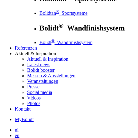
®
Bolidtan
Sportsysteme
®
Bolidt
Wandfinishsystem
®
Bolidt
Wandfinishsystem
Referenzen
Aktuell
& Inspiration
Aktuell
& Inspiration
Latest news
Bolidt booster
Messen & Ausstellungen
Veranstaltungen
Presse
Social media
Videos
Photos
Kontakt
MyBolidt
nl
en