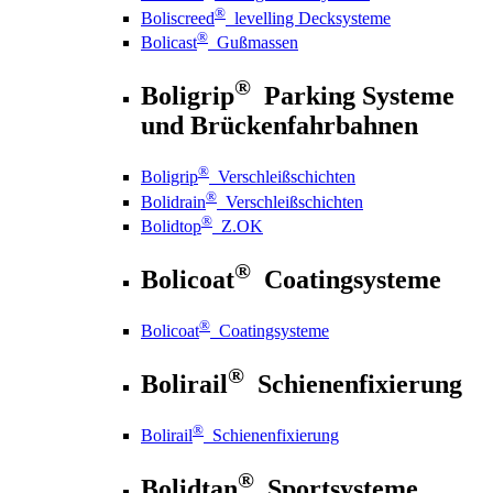
®
Boliscreed
levelling Decksysteme
®
Bolicast
Gußmassen
®
Boligrip
Parking Systeme
und Brückenfahrbahnen
®
Boligrip
Verschleißschichten
®
Bolidrain
Verschleißschichten
®
Bolidtop
Z.OK
®
Bolicoat
Coatingsysteme
®
Bolicoat
Coatingsysteme
®
Bolirail
Schienenfixierung
®
Bolirail
Schienenfixierung
®
Bolidtan
Sportsysteme