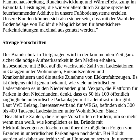
Flammenausbreitung, Rauchentwicklung und Wärmefreisetzung im
Brandfall. Leistungen, die wir vor allem durch Zugabe spezieller
feuerhemmender Additive in unsere Fußbodensysteme erzielen.
Unsere Kunden können sich also sicher sein, dass mit der Wahl der
Bodenbeläge von Bolidt die Möglichkeiten für brandsichere
Parkeinrichtungen maximal ausgenutzt werden.”
Strenge Vorschriften
Der Brandschutz in Tiefgaragen wird in der kommenden Zeit ganz
sicher die nötige Aufmerksamkeit in den Medien erhalten.
Insbesondere mit Blick auf die wachsende Zahl von Ladestationen
in Garagen unter Wohnungen, Einkaufszentren und
Krankenhäusern und die starke Zunahme von Elektrofahrzeugen. Es
ist übrigens nicht genau bekannt, wie viele unterirdischen
Ladestationen es in den Niederlanden gibt. Vexpan, die Plattform für
Parken in den Niederlanden, denkt, dass es 50 bis 100 öffentlich
zugängliche unterirdische Parkanlagen mit Ladeinfrastruktur gibt.
Laut VvE Belang, Interessenverband für WEGs, befinden sich 300
bis 400 Tausend Ladestationen unter Wohnblöcken. Staal:
“Beachtliche Zahlen, die strenge Vorschriften erfordern, um so mehr
wenn man weiß, wie kompliziert es ist, Brände mit
Elektrofahrzeugen zu löschen und über die möglichen Folgen von
Bränden in unterirdischen Parkanlagen nachdenkt. Bei Bolidt
werden wir daher weiterhin voll auf Innovation setzen. In unserem