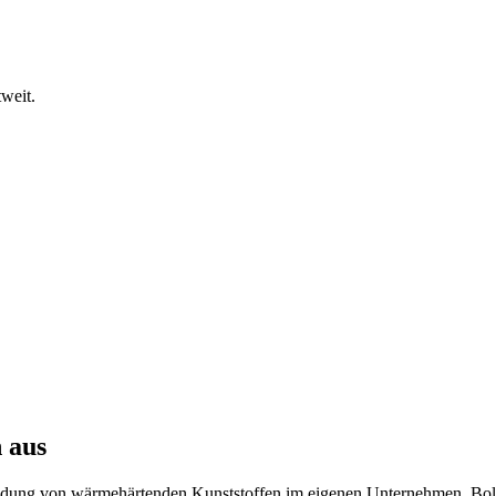
tweit.
 aus
dung von wärmehärtenden Kunststoffen im eigenen Unternehmen. Bolid