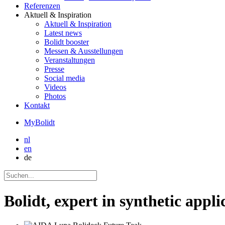
Referenzen
Aktuell
& Inspiration
Aktuell
& Inspiration
Latest news
Bolidt booster
Messen & Ausstellungen
Veranstaltungen
Presse
Social media
Videos
Photos
Kontakt
MyBolidt
nl
en
de
Bolidt, expert in synthetic appli