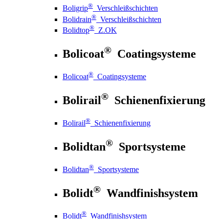
®
Boligrip
Verschleißschichten
®
Bolidrain
Verschleißschichten
®
Bolidtop
Z.OK
®
Bolicoat
Coatingsysteme
®
Bolicoat
Coatingsysteme
®
Bolirail
Schienenfixierung
®
Bolirail
Schienenfixierung
®
Bolidtan
Sportsysteme
®
Bolidtan
Sportsysteme
®
Bolidt
Wandfinishsystem
®
Bolidt
Wandfinishsystem