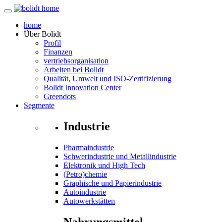
home
Über
Bolidt
Profil
Finanzen
vertriebsorganisation
Arbeiten bei Bolidt
Qualität, Umwelt und ISO-Zertifizierung
Bolidt Innovation Center
Greendots
Segmente
Industrie
Pharmaindustrie
Schwerindustrie und Metallindustrie
Elektronik und High Tech
(Petro)chemie
Graphische und Papierindustrie
Autoindustrie
Autowerkstätten
Nahrungsmittel