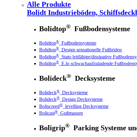
Alle Produkte
Bolidt
Industrieböden, Schiffsdeck
®
Bolidtop
Fußbodensysteme
®
Bolidtop
Fußbodensysteme
®
Bolidtop
Design sensationelle Fußböden
®
Bolidtop
Stato leitfähige/dissipative Fußbodens
®
Bolidtop
E.lo schwachaufzuladende Fußbodens
®
Bolideck
Decksysteme
®
Bolideck
Decksysteme
®
Bolideck
Design Decksysteme
®
Boliscreed
levelling Decksysteme
®
Bolicast
Gußmassen
®
Boligrip
Parking Systeme un