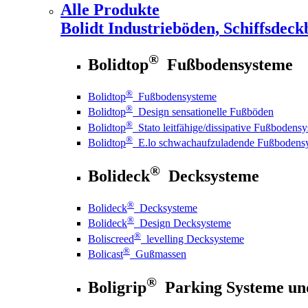
Alle Produkte
Bolidt
Industrieböden, Schiffsdeck
®
Bolidtop
Fußbodensysteme
®
Bolidtop
Fußbodensysteme
®
Bolidtop
Design sensationelle Fußböden
®
Bolidtop
Stato leitfähige/dissipative Fußbodens
®
Bolidtop
E.lo schwachaufzuladende Fußbodens
®
Bolideck
Decksysteme
®
Bolideck
Decksysteme
®
Bolideck
Design Decksysteme
®
Boliscreed
levelling Decksysteme
®
Bolicast
Gußmassen
®
Boligrip
Parking Systeme un