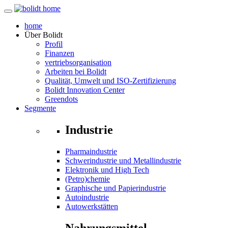
home
Über
Bolidt
Profil
Finanzen
vertriebsorganisation
Arbeiten bei Bolidt
Qualität, Umwelt und ISO-Zertifizierung
Bolidt Innovation Center
Greendots
Segmente
Industrie
Pharmaindustrie
Schwerindustrie und Metallindustrie
Elektronik und High Tech
(Petro)chemie
Graphische und Papierindustrie
Autoindustrie
Autowerkstätten
Nahrungsmittel