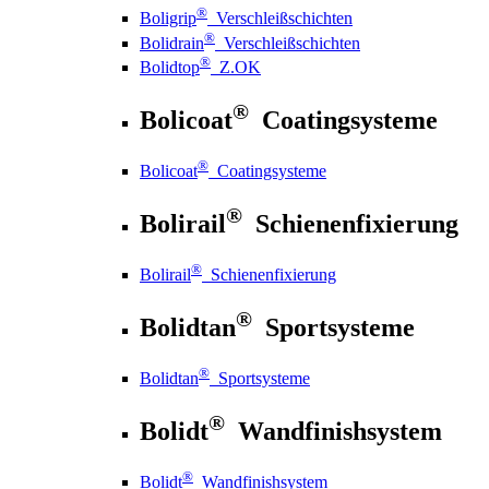
®
Boligrip
Verschleißschichten
®
Bolidrain
Verschleißschichten
®
Bolidtop
Z.OK
®
Bolicoat
Coatingsysteme
®
Bolicoat
Coatingsysteme
®
Bolirail
Schienenfixierung
®
Bolirail
Schienenfixierung
®
Bolidtan
Sportsysteme
®
Bolidtan
Sportsysteme
®
Bolidt
Wandfinishsystem
®
Bolidt
Wandfinishsystem