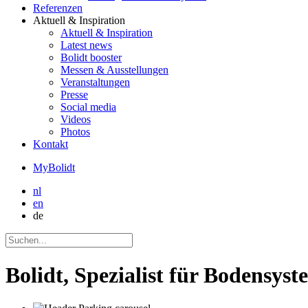
Referenzen
Aktuell
& Inspiration
Aktuell
& Inspiration
Latest news
Bolidt booster
Messen & Ausstellungen
Veranstaltungen
Presse
Social media
Videos
Photos
Kontakt
MyBolidt
nl
en
de
Bolidt, Spezialist für Bodensys