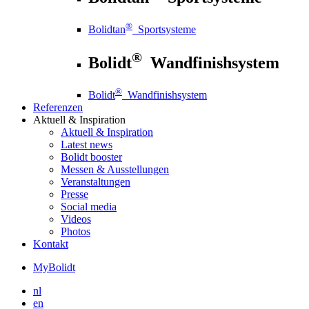
®
Bolidtan
Sportsysteme
®
Bolidt
Wandfinishsystem
®
Bolidt
Wandfinishsystem
Referenzen
Aktuell
& Inspiration
Aktuell
& Inspiration
Latest news
Bolidt booster
Messen & Ausstellungen
Veranstaltungen
Presse
Social media
Videos
Photos
Kontakt
MyBolidt
nl
en