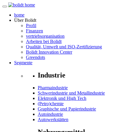
home
Über
Bolidt
Profil
Finanzen
vertriebsorganisation
Arbeiten bei Bolidt
Qualität, Umwelt und ISO-Zertifizierung
Bolidt Innovation Center
Greendots
Segmente
Industrie
Pharmaindustrie
Schwerindustrie und Metallindustrie
Elektronik und High Tech
(Petro)chemie
Graphische und Papierindustrie
Autoindustrie
Autowerkstätten
Nahrungsmittel