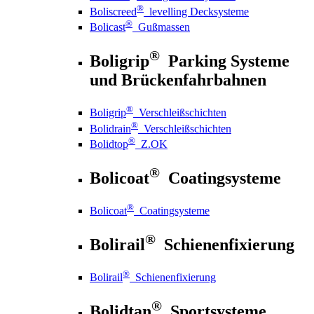
®
Boliscreed
levelling Decksysteme
®
Bolicast
Gußmassen
®
Boligrip
Parking Systeme
und Brückenfahrbahnen
®
Boligrip
Verschleißschichten
®
Bolidrain
Verschleißschichten
®
Bolidtop
Z.OK
®
Bolicoat
Coatingsysteme
®
Bolicoat
Coatingsysteme
®
Bolirail
Schienenfixierung
®
Bolirail
Schienenfixierung
®
Bolidtan
Sportsysteme