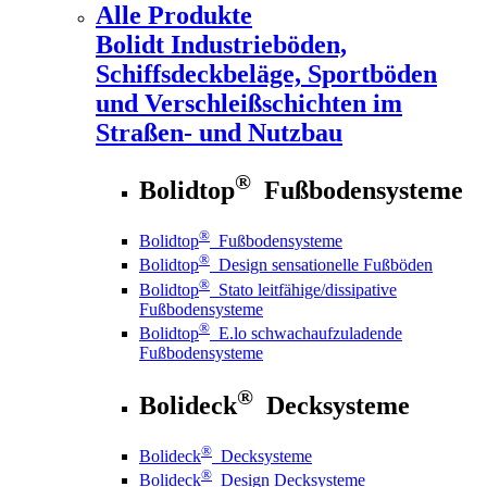
Alle Produkte
Bolidt
Industrieböden,
Schiffsdeckbeläge, Sportböden
und Verschleißschichten im
Straßen- und Nutzbau
®
Bolidtop
Fußbodensysteme
®
Bolidtop
Fußbodensysteme
®
Bolidtop
Design sensationelle Fußböden
®
Bolidtop
Stato leitfähige/dissipative
Fußbodensysteme
®
Bolidtop
E.lo schwachaufzuladende
Fußbodensysteme
®
Bolideck
Decksysteme
®
Bolideck
Decksysteme
®
Bolideck
Design Decksysteme