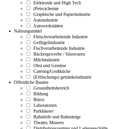
Elektronik und High Tech
(Petro)chemie
Graphische und Papierindustrie
Autoindustrie
Autowerkstätten
Nahrungsmittel
Fleischverarbeitende Industrie
Geflügelindustrie
Fischverarbeitende Industrie
Bäckergewerbe / Süsswaren
Milchindustrie
Obst und Gemüse
Catering/Großküche
(Erfrischungs) getränkeindustrie
Öffentliche Bauten
Gesundheitsbereich
Bildung
Büros
Laboratorien
Parkhäuser
Bahnhöfe und Bahnsteige
Theater, Museen
Distributionszentren und Ladengeschäfte