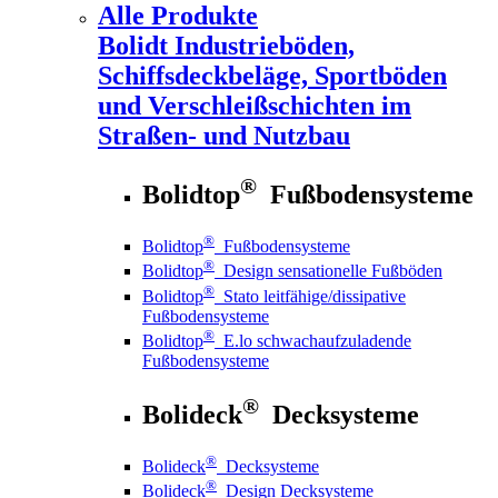
Alle Produkte
Bolidt
Industrieböden,
Schiffsdeckbeläge, Sportböden
und Verschleißschichten im
Straßen- und Nutzbau
®
Bolidtop
Fußbodensysteme
®
Bolidtop
Fußbodensysteme
®
Bolidtop
Design sensationelle Fußböden
®
Bolidtop
Stato leitfähige/dissipative
Fußbodensysteme
®
Bolidtop
E.lo schwachaufzuladende
Fußbodensysteme
®
Bolideck
Decksysteme
®
Bolideck
Decksysteme
®
Bolideck
Design Decksysteme