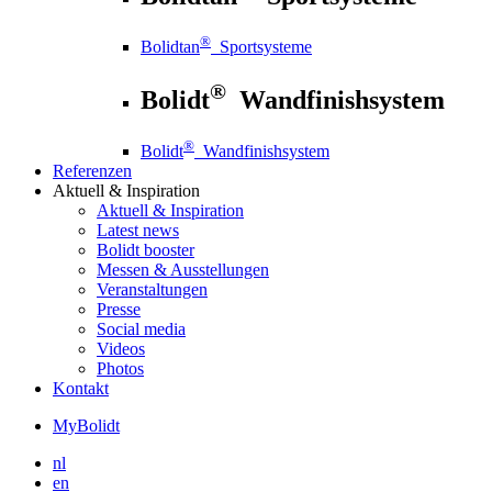
®
Bolidtan
Sportsysteme
®
Bolidt
Wandfinishsystem
®
Bolidt
Wandfinishsystem
Referenzen
Aktuell
& Inspiration
Aktuell
& Inspiration
Latest news
Bolidt booster
Messen & Ausstellungen
Veranstaltungen
Presse
Social media
Videos
Photos
Kontakt
MyBolidt
nl
en