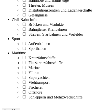
Bahnhöfe und Bahnsteige
Theater, Museen
Distributionszentren und Ladengeschäfte
Gefängnisse
Zivil-Bahn-Infra
Brücken und Viadukte
Bahngleise, Kranbahnen
Straßen, Startbahnen und Vorfelder
Sport
Außenbahnen
Sporthallen
Maritime
Kreuzfahrtschiffe
Flusskreuzfahrtschiffe
Marine
Fähren
Superyachten
Viehtransport
Fischerei
Offshore
Schleppern und Mehrzweckschiffe