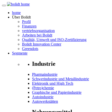
home
Über
Bolidt
Profil
Finanzen
vertriebsorganisation
Arbeiten bei Bolidt
Qualität, Umwelt und ISO-Zertifizierung
Bolidt Innovation Center
Greendots
Segmente
Industrie
Pharmaindustrie
Schwerindustrie und Metallindustrie
Elektronik und High Tech
(Petro)chemie
Graphische und Papierindustrie
Autoindustrie
Autowerkstätten
Nahrungsmittel