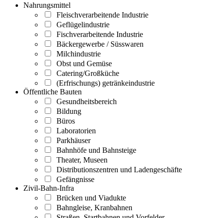
Nahrungsmittel
Fleischverarbeitende Industrie
Geflügelindustrie
Fischverarbeitende Industrie
Bäckergewerbe / Süsswaren
Milchindustrie
Obst und Gemüse
Catering/Großküche
(Erfrischungs) getränkeindustrie
Öffentliche Bauten
Gesundheitsbereich
Bildung
Büros
Laboratorien
Parkhäuser
Bahnhöfe und Bahnsteige
Theater, Museen
Distributionszentren und Ladengeschäfte
Gefängnisse
Zivil-Bahn-Infra
Brücken und Viadukte
Bahngleise, Kranbahnen
Straßen, Startbahnen und Vorfelder