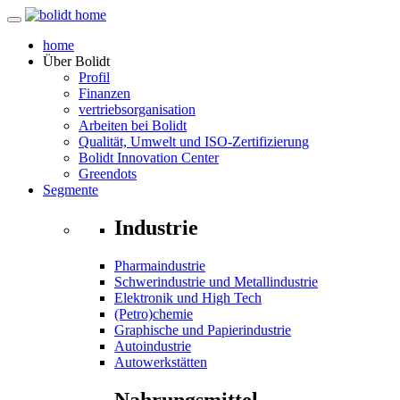
home
Über
Bolidt
Profil
Finanzen
vertriebsorganisation
Arbeiten bei Bolidt
Qualität, Umwelt und ISO-Zertifizierung
Bolidt Innovation Center
Greendots
Segmente
Industrie
Pharmaindustrie
Schwerindustrie und Metallindustrie
Elektronik und High Tech
(Petro)chemie
Graphische und Papierindustrie
Autoindustrie
Autowerkstätten
Nahrungsmittel