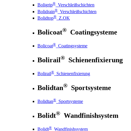
®
Boligrip
Verschleißschichten
®
Bolidrain
Verschleißschichten
®
Bolidtop
Z.OK
®
Bolicoat
Coatingsysteme
®
Bolicoat
Coatingsysteme
®
Bolirail
Schienenfixierung
®
Bolirail
Schienenfixierung
®
Bolidtan
Sportsysteme
®
Bolidtan
Sportsysteme
®
Bolidt
Wandfinishsystem
®
Bolidt
Wandfinishsystem