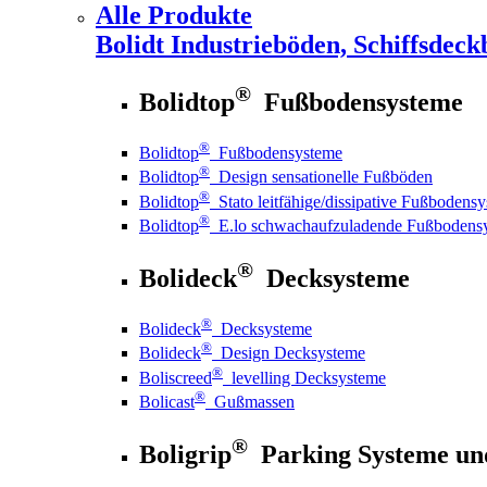
Alle Produkte
Bolidt
Industrieböden, Schiffsdeck
®
Bolidtop
Fußbodensysteme
®
Bolidtop
Fußbodensysteme
®
Bolidtop
Design sensationelle Fußböden
®
Bolidtop
Stato leitfähige/dissipative Fußbodens
®
Bolidtop
E.lo schwachaufzuladende Fußbodens
®
Bolideck
Decksysteme
®
Bolideck
Decksysteme
®
Bolideck
Design Decksysteme
®
Boliscreed
levelling Decksysteme
®
Bolicast
Gußmassen
®
Boligrip
Parking Systeme un