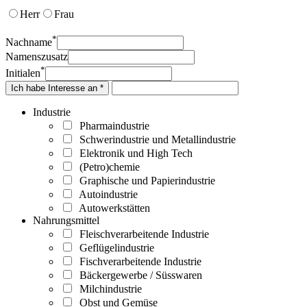
Herr
Frau
*
Nachname
Namenszusatz
*
Initialen
Ich habe Interesse an *
Industrie
Pharmaindustrie
Schwerindustrie und Metallindustrie
Elektronik und High Tech
(Petro)chemie
Graphische und Papierindustrie
Autoindustrie
Autowerkstätten
Nahrungsmittel
Fleischverarbeitende Industrie
Geflügelindustrie
Fischverarbeitende Industrie
Bäckergewerbe / Süsswaren
Milchindustrie
Obst und Gemüse