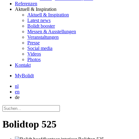
Referenzen
Aktuell
& Inspiration
Aktuell
& Inspiration
Latest news
Bolidt booster
Messen & Ausstellungen
Veranstaltungen
Presse
Social media
Videos
Photos
Kontakt
MyBolidt
nl
en
de
Bolidtop 525