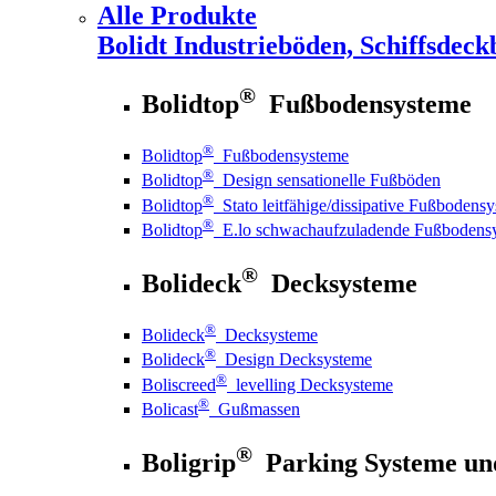
Alle Produkte
Bolidt
Industrieböden, Schiffsdeck
®
Bolidtop
Fußbodensysteme
®
Bolidtop
Fußbodensysteme
®
Bolidtop
Design sensationelle Fußböden
®
Bolidtop
Stato leitfähige/dissipative Fußbodens
®
Bolidtop
E.lo schwachaufzuladende Fußbodens
®
Bolideck
Decksysteme
®
Bolideck
Decksysteme
®
Bolideck
Design Decksysteme
®
Boliscreed
levelling Decksysteme
®
Bolicast
Gußmassen
®
Boligrip
Parking Systeme un