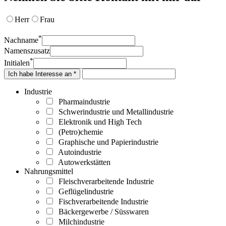
Herr
Frau
*
Nachname
Namenszusatz
*
Initialen
Ich habe Interesse an *
Industrie
Pharmaindustrie
Schwerindustrie und Metallindustrie
Elektronik und High Tech
(Petro)chemie
Graphische und Papierindustrie
Autoindustrie
Autowerkstätten
Nahrungsmittel
Fleischverarbeitende Industrie
Geflügelindustrie
Fischverarbeitende Industrie
Bäckergewerbe / Süsswaren
Milchindustrie