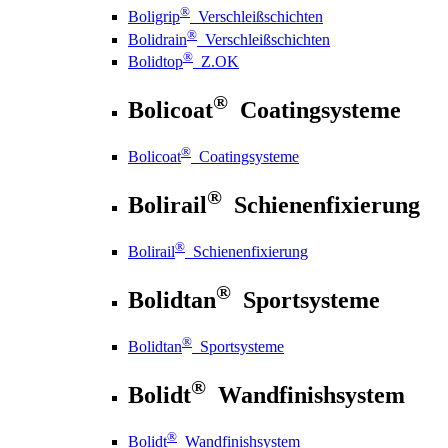
®
Boligrip
Verschleißschichten
®
Bolidrain
Verschleißschichten
®
Bolidtop
Z.OK
®
Bolicoat
Coatingsysteme
®
Bolicoat
Coatingsysteme
®
Bolirail
Schienenfixierung
®
Bolirail
Schienenfixierung
®
Bolidtan
Sportsysteme
®
Bolidtan
Sportsysteme
®
Bolidt
Wandfinishsystem
®
Bolidt
Wandfinishsystem