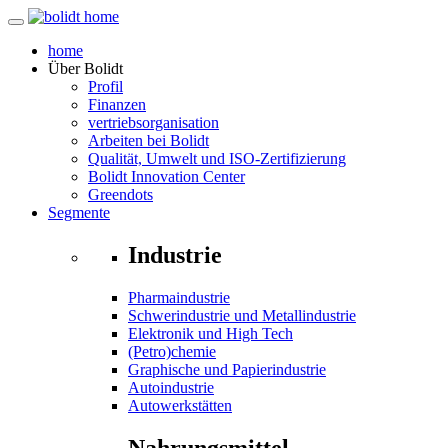
home
Über
Bolidt
Profil
Finanzen
vertriebsorganisation
Arbeiten bei Bolidt
Qualität, Umwelt und ISO-Zertifizierung
Bolidt Innovation Center
Greendots
Segmente
Industrie
Pharmaindustrie
Schwerindustrie und Metallindustrie
Elektronik und High Tech
(Petro)chemie
Graphische und Papierindustrie
Autoindustrie
Autowerkstätten
Nahrungsmittel