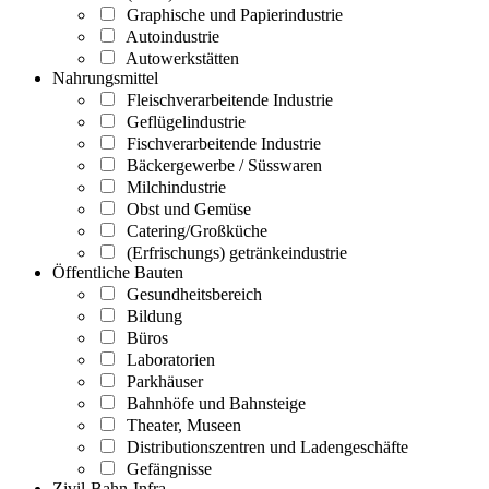
Graphische und Papierindustrie
Autoindustrie
Autowerkstätten
Nahrungsmittel
Fleischverarbeitende Industrie
Geflügelindustrie
Fischverarbeitende Industrie
Bäckergewerbe / Süsswaren
Milchindustrie
Obst und Gemüse
Catering/Großküche
(Erfrischungs) getränkeindustrie
Öffentliche Bauten
Gesundheitsbereich
Bildung
Büros
Laboratorien
Parkhäuser
Bahnhöfe und Bahnsteige
Theater, Museen
Distributionszentren und Ladengeschäfte
Gefängnisse
Zivil-Bahn-Infra