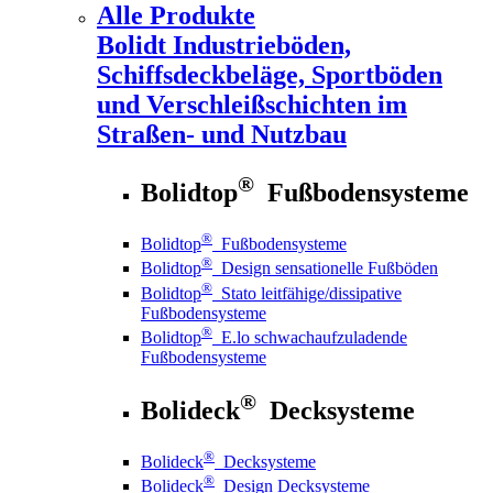
Alle Produkte
Bolidt
Industrieböden,
Schiffsdeckbeläge, Sportböden
und Verschleißschichten im
Straßen- und Nutzbau
®
Bolidtop
Fußbodensysteme
®
Bolidtop
Fußbodensysteme
®
Bolidtop
Design sensationelle Fußböden
®
Bolidtop
Stato leitfähige/dissipative
Fußbodensysteme
®
Bolidtop
E.lo schwachaufzuladende
Fußbodensysteme
®
Bolideck
Decksysteme
®
Bolideck
Decksysteme
®
Bolideck
Design Decksysteme