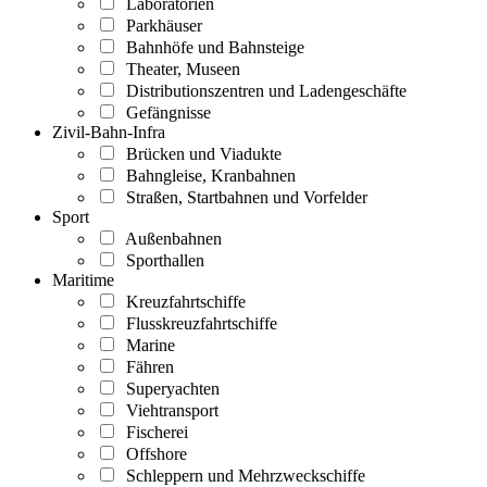
Laboratorien
Parkhäuser
Bahnhöfe und Bahnsteige
Theater, Museen
Distributionszentren und Ladengeschäfte
Gefängnisse
Zivil-Bahn-Infra
Brücken und Viadukte
Bahngleise, Kranbahnen
Straßen, Startbahnen und Vorfelder
Sport
Außenbahnen
Sporthallen
Maritime
Kreuzfahrtschiffe
Flusskreuzfahrtschiffe
Marine
Fähren
Superyachten
Viehtransport
Fischerei
Offshore
Schleppern und Mehrzweckschiffe