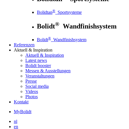
®
Bolidtan
Sportsysteme
®
Bolidt
Wandfinishsystem
®
Bolidt
Wandfinishsystem
Referenzen
Aktuell
& Inspiration
Aktuell
& Inspiration
Latest news
Bolidt booster
Messen & Ausstellungen
Veranstaltungen
Presse
Social media
Videos
Photos
Kontakt
MyBolidt
nl
en