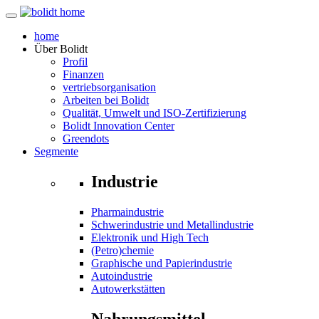
home
Über
Bolidt
Profil
Finanzen
vertriebsorganisation
Arbeiten bei Bolidt
Qualität, Umwelt und ISO-Zertifizierung
Bolidt Innovation Center
Greendots
Segmente
Industrie
Pharmaindustrie
Schwerindustrie und Metallindustrie
Elektronik und High Tech
(Petro)chemie
Graphische und Papierindustrie
Autoindustrie
Autowerkstätten
Nahrungsmittel