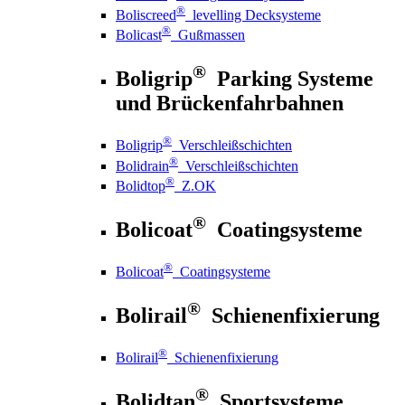
®
Boliscreed
levelling Decksysteme
®
Bolicast
Gußmassen
®
Boligrip
Parking Systeme
und Brückenfahrbahnen
®
Boligrip
Verschleißschichten
®
Bolidrain
Verschleißschichten
®
Bolidtop
Z.OK
®
Bolicoat
Coatingsysteme
®
Bolicoat
Coatingsysteme
®
Bolirail
Schienenfixierung
®
Bolirail
Schienenfixierung
®
Bolidtan
Sportsysteme