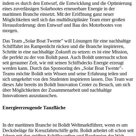
indem es durch den Entwurf, die Entwicklung und die Optimierung
eines zuverlässigen Solarbootes erneuerbare Energie in der
maritimen Branche einsetzt. Mit der Eröffnung ganz neuer
Möglichkeiten stell sich das multidisziplinäre Team einer großen
Herausforderung: dem Entwurf und Bau des Motorbootes von
morgen.
Das Team „Solar Boat Twente” will Lösungen für eine nachhaltige
Schifffahrt ins Rampenlicht rücken und die Branche inspirieren,
Schritte in eine nachhaltige Zukunft zu setzen: es ist eine Mission,
die perfekt zu der von Bolidt passt. Auch Bolidt untersucht schon
seit geraumer Zeit, wie mit seinen Schiffsdecks Energie erzeugt
werden kann. Durch das Sponsoring des „Solar Boat Twente”-
Teams möchte Bolidt sein Wissen und seine Erfahrung teilen und
sich umgekehrt von den Studenten inspirieren lassen. Das Team war
dieses Jahr bereits im Bolidt Innovation Center zu Besuch, um sich
über Möglichkeiten der Zusammenarbeit und nachhaltige
Innovationen auszutauschen.
Energieerzeugende Tanzfläche
In der maritimen Branche ist Bolidt Weltmarktführer, wenn es um
Decksbeläge für Kreuzfahrtschiffe geht. Bolidt arbeitet oft schon seit
Jahren mit den größten Schiffswerften und Reedereien der Welt