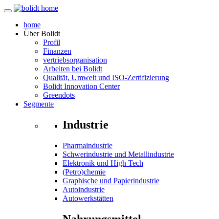
home
Über
Bolidt
Profil
Finanzen
vertriebsorganisation
Arbeiten bei Bolidt
Qualität, Umwelt und ISO-Zertifizierung
Bolidt Innovation Center
Greendots
Segmente
Industrie
Pharmaindustrie
Schwerindustrie und Metallindustrie
Elektronik und High Tech
(Petro)chemie
Graphische und Papierindustrie
Autoindustrie
Autowerkstätten
Nahrungsmittel