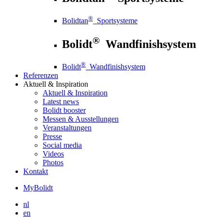
®
Bolidtan
Sportsysteme
®
Bolidt
Wandfinishsystem
®
Bolidt
Wandfinishsystem
Referenzen
Aktuell
& Inspiration
Aktuell
& Inspiration
Latest news
Bolidt booster
Messen & Ausstellungen
Veranstaltungen
Presse
Social media
Videos
Photos
Kontakt
MyBolidt
nl
en