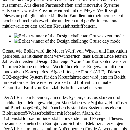
zusammen. Aus diesen Partnerschaften sind innovative Systeme
entstanden, wie die Zusammenarbeit mit der Meyer Werft zeigt.
Dieses ursprünglich niederländische Familienunternehmen besteht
bereits seit mehr als zwei Jahrhunderten und gehört international
mittlerweile zu den größten Kreuzfahrtschiffbauern.
Genau wie Bolidt wird die Meyer Werft von Wissen und Innovation
getrieben. Es ist daher nicht verwunderlich, dass Bolidt Ende letzten
Jahres den ersten „Design Challenge Award“ an Konzeptentwickler
Thorben Stubbe der Meyer Werft überreichte. Er gewann mit dem
innovativen Konzept des ‘Algae Lifecycle Floor’ (ALF). Dieses
CO2-negative System für den Kreuzfahrtsektor wird jetzt im Bolidt
Innovation Center weiter entwickelt und hoffentlich in naher
Zukunft an Bord von Kreuzfahrtschiffen zu sehen sein.
Der ALF ist ein lebendes, atmendes System, das aus starken und
nachhaltigen, leichtgewichtigen Materialien wie Sojaharz, Hanffaser
und Bambus gefertigt ist. Daneben besteht das System aus einem
Biokunststoff-Wasserbehälter mit lebenden Algen, die
Kohlenstoffdioxid in Sauerstoff umwandeln und Pavegen-Fliesen,
die aus der kinetischen Energie von Schritten Elektrizität erzeugen.
Der ALF ist im Innen- und im Außenbereich für die Anwendung als