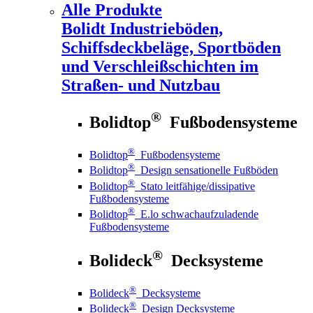
Alle Produkte
Bolidt
Industrieböden,
Schiffsdeckbeläge, Sportböden
und Verschleißschichten im
Straßen- und Nutzbau
®
Bolidtop
Fußbodensysteme
®
Bolidtop
Fußbodensysteme
®
Bolidtop
Design sensationelle Fußböden
®
Bolidtop
Stato leitfähige/dissipative
Fußbodensysteme
®
Bolidtop
E.lo schwachaufzuladende
Fußbodensysteme
®
Bolideck
Decksysteme
®
Bolideck
Decksysteme
®
Bolideck
Design Decksysteme