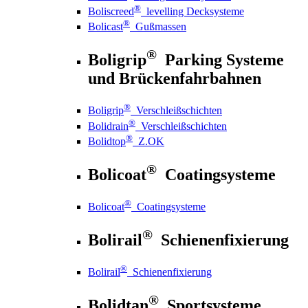
®
Boliscreed
levelling Decksysteme
®
Bolicast
Gußmassen
®
Boligrip
Parking Systeme
und Brückenfahrbahnen
®
Boligrip
Verschleißschichten
®
Bolidrain
Verschleißschichten
®
Bolidtop
Z.OK
®
Bolicoat
Coatingsysteme
®
Bolicoat
Coatingsysteme
®
Bolirail
Schienenfixierung
®
Bolirail
Schienenfixierung
®
Bolidtan
Sportsysteme