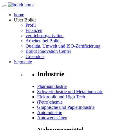
home
Über
Bolidt
Profil
Finanzen
vertriebsorganisation
Arbeiten bei Bolidt
Qualität, Umwelt und ISO-Zertifizierung
Bolidt Innovation Center
Greendots
Segmente
Industrie
Pharmaindustrie
Schwerindustrie und Metallindustrie
Elektronik und High Tech
(Petro)chemie
Graphische und Papierindustrie
Autoindustrie
Autowerkstätten
Nahrungsmittel