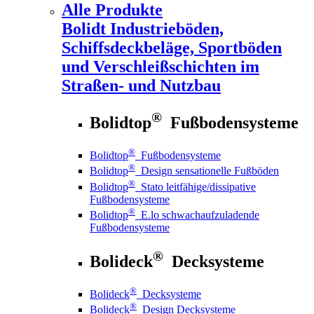
Alle Produkte
Bolidt
Industrieböden,
Schiffsdeckbeläge, Sportböden
und Verschleißschichten im
Straßen- und Nutzbau
®
Bolidtop
Fußbodensysteme
®
Bolidtop
Fußbodensysteme
®
Bolidtop
Design sensationelle Fußböden
®
Bolidtop
Stato leitfähige/dissipative
Fußbodensysteme
®
Bolidtop
E.lo schwachaufzuladende
Fußbodensysteme
®
Bolideck
Decksysteme
®
Bolideck
Decksysteme
®
Bolideck
Design Decksysteme