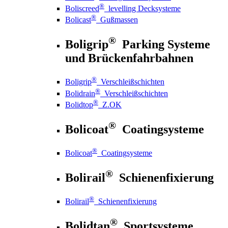
®
Boliscreed
levelling Decksysteme
®
Bolicast
Gußmassen
®
Boligrip
Parking Systeme
und Brückenfahrbahnen
®
Boligrip
Verschleißschichten
®
Bolidrain
Verschleißschichten
®
Bolidtop
Z.OK
®
Bolicoat
Coatingsysteme
®
Bolicoat
Coatingsysteme
®
Bolirail
Schienenfixierung
®
Bolirail
Schienenfixierung
®
Bolidtan
Sportsysteme