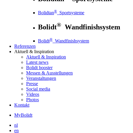
®
Bolidtan
Sportsysteme
®
Bolidt
Wandfinishsystem
®
Bolidt
Wandfinishsystem
Referenzen
Aktuell
& Inspiration
Aktuell
& Inspiration
Latest news
Bolidt booster
Messen & Ausstellungen
Veranstaltungen
Presse
Social media
Videos
Photos
Kontakt
MyBolidt
nl
en