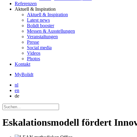
Referenzen
Aktuell
& Inspiration
Aktuell
& Inspiration
Latest news
Bolidt booster
Messen & Ausstellungen
Veranstaltungen
Presse
Social media
Videos
Photos
Kontakt
MyBolidt
nl
en
de
Eskalationsmodell fördert Inno