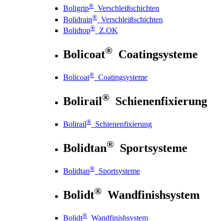
®
Boligrip
Verschleißschichten
®
Bolidrain
Verschleißschichten
®
Bolidtop
Z.OK
®
Bolicoat
Coatingsysteme
®
Bolicoat
Coatingsysteme
®
Bolirail
Schienenfixierung
®
Bolirail
Schienenfixierung
®
Bolidtan
Sportsysteme
®
Bolidtan
Sportsysteme
®
Bolidt
Wandfinishsystem
®
Bolidt
Wandfinishsystem