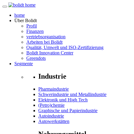
home
Über
Bolidt
Profil
Finanzen
vertriebsorganisation
Arbeiten bei Bolidt
Qualität, Umwelt und ISO-Zertifizierung
Bolidt Innovation Center
Greendots
Segmente
Industrie
Pharmaindustrie
Schwerindustrie und Metallindustrie
Elektronik und High Tech
(Petro)chemie
Graphische und Papierindustrie
Autoindustrie
Autowerkstätten
Nahrungsmittel