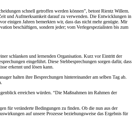
cheidungen schnell getroffen werden können”, betont Rientz Willem.
m Zeit und Aufmerksamkeit darauf zu verwenden. Die Entwicklungen in
or einigen Jahren bemerkten wir, dass das nicht mehr genügte. Mir
vation beschäftigen, sondern jeder; vom Verlegespezialisten bis zum
ner schlanken und lernenden Organisation. Kurz vor Eintritt der
esprechungen eingeführt. Diese Stehbesprechungen sorgen dafür, dass
isse erkennt und lösen kann.
anager halten ihre Besprechungen hintereinander am selben Tag ab.
n.
en Augenblick erreichen würden. “Die Maßnahmen im Rahmen der
gen für veränderte Bedingungen zu finden. Ob die nun aus der
swirkungen auf unsere Prozesse beziehungsweise das Ergebnis für