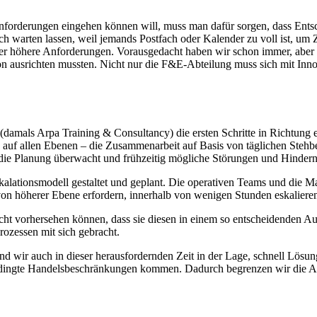
nforderungen eingehen können will, muss man dafür sorgen, dass Ents
ich warten lassen, weil jemands Postfach oder Kalender zu voll ist, u
er höhere Anforderungen. Vorausgedacht haben wir schon immer, aber v
on ausrichten mussten. Nicht nur die F&E-Abteilung muss sich mit Inno
amals Arpa Training & Consultancy) die ersten Schritte in Richtung ei
d auf allen Ebenen – die Zusammenarbeit auf Basis von täglichen Stehb
, die Planung überwacht und frühzeitig mögliche Störungen und Hindern
kalationsmodell gestaltet und geplant. Die operativen Teams und die M
on höherer Ebene erfordern, innerhalb von wenigen Stunden eskaliere
 nicht vorhersehen können, dass sie diesen in einem so entscheidend
rozessen mit sich gebracht.
d wir auch in dieser herausfordernden Zeit in der Lage, schnell Lösun
dingte Handelsbeschränkungen kommen. Dadurch begrenzen wir die Au