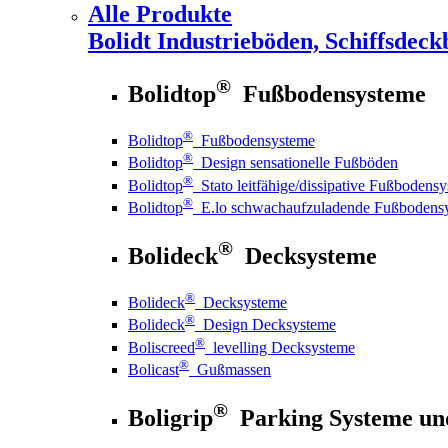
Alle Produkte
Bolidt
Industrieböden, Schiffsdeck
®
Bolidtop
Fußbodensysteme
®
Bolidtop
Fußbodensysteme
®
Bolidtop
Design sensationelle Fußböden
®
Bolidtop
Stato leitfähige/dissipative Fußbodens
®
Bolidtop
E.lo schwachaufzuladende Fußbodens
®
Bolideck
Decksysteme
®
Bolideck
Decksysteme
®
Bolideck
Design Decksysteme
®
Boliscreed
levelling Decksysteme
®
Bolicast
Gußmassen
®
Boligrip
Parking Systeme un