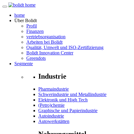
home
Über
Bolidt
Profil
Finanzen
vertriebsorganisation
Arbeiten bei Bolidt
Qualität, Umwelt und ISO-Zertifizierung
Bolidt Innovation Center
Greendots
Segmente
Industrie
Pharmaindustrie
Schwerindustrie und Metallindustrie
Elektronik und High Tech
(Petro)chemie
Graphische und Papierindustrie
Autoindustrie
Autowerkstätten
Nahrungsmittel