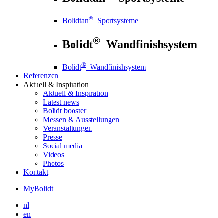
®
Bolidtan
Sportsysteme
®
Bolidt
Wandfinishsystem
®
Bolidt
Wandfinishsystem
Referenzen
Aktuell
& Inspiration
Aktuell
& Inspiration
Latest news
Bolidt booster
Messen & Ausstellungen
Veranstaltungen
Presse
Social media
Videos
Photos
Kontakt
MyBolidt
nl
en