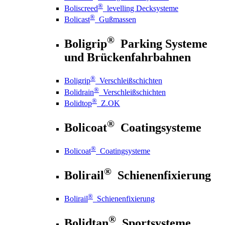
®
Boliscreed
levelling Decksysteme
®
Bolicast
Gußmassen
®
Boligrip
Parking Systeme
und Brückenfahrbahnen
®
Boligrip
Verschleißschichten
®
Bolidrain
Verschleißschichten
®
Bolidtop
Z.OK
®
Bolicoat
Coatingsysteme
®
Bolicoat
Coatingsysteme
®
Bolirail
Schienenfixierung
®
Bolirail
Schienenfixierung
®
Bolidtan
Sportsysteme