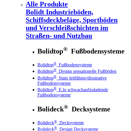
Alle Produkte
Bolidt
Industrieböden,
Schiffsdeckbeläge, Sportböden
und Verschleißschichten im
Straßen- und Nutzbau
®
Bolidtop
Fußbodensysteme
®
Bolidtop
Fußbodensysteme
®
Bolidtop
Design sensationelle Fußböden
®
Bolidtop
Stato leitfähige/dissipative
Fußbodensysteme
®
Bolidtop
E.lo schwachaufzuladende
Fußbodensysteme
®
Bolideck
Decksysteme
®
Bolideck
Decksysteme
®
Bolideck
Design Decksysteme