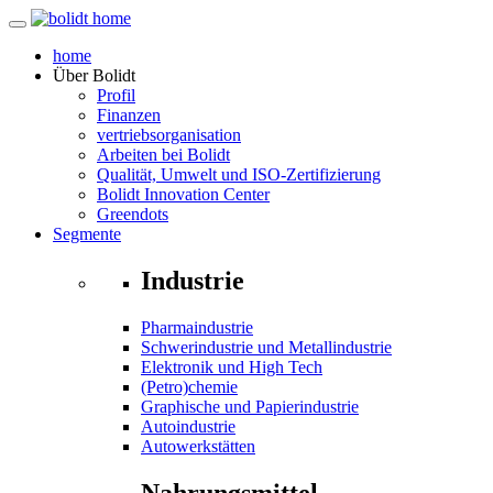
home
Über
Bolidt
Profil
Finanzen
vertriebsorganisation
Arbeiten bei Bolidt
Qualität, Umwelt und ISO-Zertifizierung
Bolidt Innovation Center
Greendots
Segmente
Industrie
Pharmaindustrie
Schwerindustrie und Metallindustrie
Elektronik und High Tech
(Petro)chemie
Graphische und Papierindustrie
Autoindustrie
Autowerkstätten
Nahrungsmittel