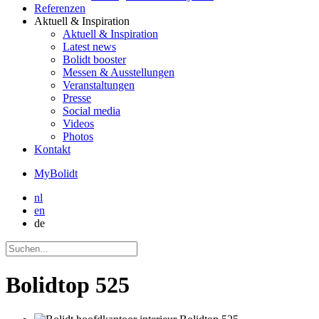
Referenzen
Aktuell
& Inspiration
Aktuell
& Inspiration
Latest news
Bolidt booster
Messen & Ausstellungen
Veranstaltungen
Presse
Social media
Videos
Photos
Kontakt
MyBolidt
nl
en
de
Bolidtop 525