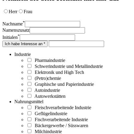
Herr
Frau
*
Nachname
Namenszusatz
*
Initialen
Ich habe Interesse an *
Industrie
Pharmaindustrie
Schwerindustrie und Metallindustrie
Elektronik und High Tech
(Petro)chemie
Graphische und Papierindustrie
Autoindustrie
Autowerkstätten
Nahrungsmittel
Fleischverarbeitende Industrie
Geflügelindustrie
Fischverarbeitende Industrie
Bäckergewerbe / Süsswaren
Milchindustrie