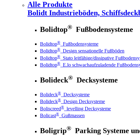
Alle Produkte
Bolidt
Industrieböden, Schiffsdeck
®
Bolidtop
Fußbodensysteme
®
Bolidtop
Fußbodensysteme
®
Bolidtop
Design sensationelle Fußböden
®
Bolidtop
Stato leitfähige/dissipative Fußbodens
®
Bolidtop
E.lo schwachaufzuladende Fußbodens
®
Bolideck
Decksysteme
®
Bolideck
Decksysteme
®
Bolideck
Design Decksysteme
®
Boliscreed
levelling Decksysteme
®
Bolicast
Gußmassen
®
Boligrip
Parking Systeme un