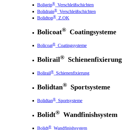
®
Boligrip
Verschleißschichten
®
Bolidrain
Verschleißschichten
®
Bolidtop
Z.OK
®
Bolicoat
Coatingsysteme
®
Bolicoat
Coatingsysteme
®
Bolirail
Schienenfixierung
®
Bolirail
Schienenfixierung
®
Bolidtan
Sportsysteme
®
Bolidtan
Sportsysteme
®
Bolidt
Wandfinishsystem
®
Bolidt
Wandfinishsystem