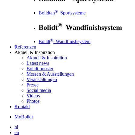
®
Bolidtan
Sportsysteme
®
Bolidt
Wandfinishsystem
®
Bolidt
Wandfinishsystem
Referenzen
Aktuell
& Inspiration
Aktuell
& Inspiration
Latest news
Bolidt booster
Messen & Ausstellungen
Veranstaltungen
Presse
Social media
Videos
Photos
Kontakt
MyBolidt
nl
en