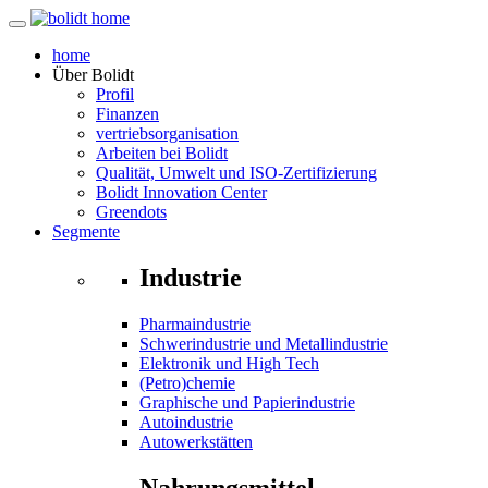
home
Über
Bolidt
Profil
Finanzen
vertriebsorganisation
Arbeiten bei Bolidt
Qualität, Umwelt und ISO-Zertifizierung
Bolidt Innovation Center
Greendots
Segmente
Industrie
Pharmaindustrie
Schwerindustrie und Metallindustrie
Elektronik und High Tech
(Petro)chemie
Graphische und Papierindustrie
Autoindustrie
Autowerkstätten
Nahrungsmittel