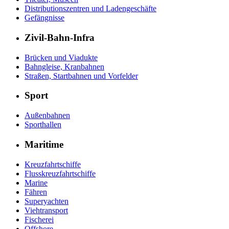
Distributionszentren und Ladengeschäfte
Gefängnisse
Zivil-Bahn-Infra
Brücken und Viadukte
Bahngleise, Kranbahnen
Straßen, Startbahnen und Vorfelder
Sport
Außenbahnen
Sporthallen
Maritime
Kreuzfahrtschiffe
Flusskreuzfahrtschiffe
Marine
Fähren
Superyachten
Viehtransport
Fischerei
Offshore