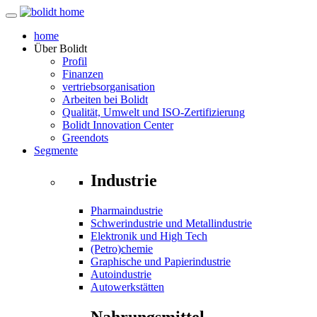
home
Über
Bolidt
Profil
Finanzen
vertriebsorganisation
Arbeiten bei Bolidt
Qualität, Umwelt und ISO-Zertifizierung
Bolidt Innovation Center
Greendots
Segmente
Industrie
Pharmaindustrie
Schwerindustrie und Metallindustrie
Elektronik und High Tech
(Petro)chemie
Graphische und Papierindustrie
Autoindustrie
Autowerkstätten
Nahrungsmittel