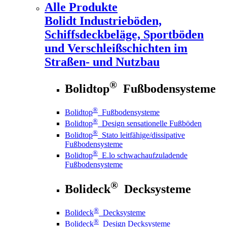
Alle Produkte
Bolidt
Industrieböden,
Schiffsdeckbeläge, Sportböden
und Verschleißschichten im
Straßen- und Nutzbau
®
Bolidtop
Fußbodensysteme
®
Bolidtop
Fußbodensysteme
®
Bolidtop
Design sensationelle Fußböden
®
Bolidtop
Stato leitfähige/dissipative
Fußbodensysteme
®
Bolidtop
E.lo schwachaufzuladende
Fußbodensysteme
®
Bolideck
Decksysteme
®
Bolideck
Decksysteme
®
Bolideck
Design Decksysteme