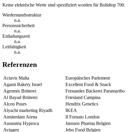
Keine elektrische Werte sind spezifiziert worden für Bolidtop 700.
Wiederstandsstruktur
n.a.
Personssicherheit
n.a.
Entladungszeit
n.a.
Leitfahigkeit
n.a.
Referenzen
Actavis Malta
Europäisches Parlement
Agami Bakery Israel
Excellent Food & Snack
Agromix Brüterei
Fernandes Bäckerei Paramaribo
Al Bayad Brüterei
Friesland Campina
Alcon Puurs
Hendrix Genetics
Alyacht marketing Riyadh
IKEA
Amsterdam Arena
Il Fornaio London
Ausnutria Hyproca
Janssen Pharma Belgien
Aviagen
Jebo Food Belgien