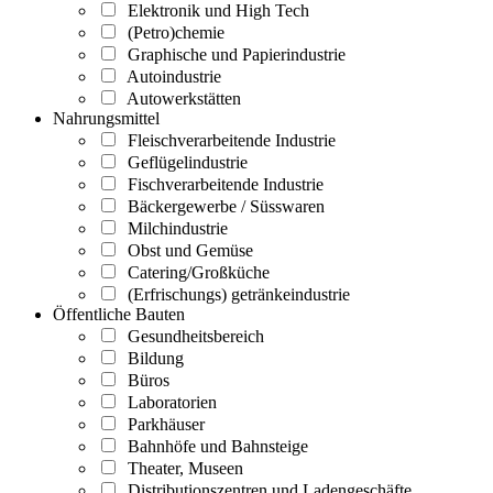
Elektronik und High Tech
(Petro)chemie
Graphische und Papierindustrie
Autoindustrie
Autowerkstätten
Nahrungsmittel
Fleischverarbeitende Industrie
Geflügelindustrie
Fischverarbeitende Industrie
Bäckergewerbe / Süsswaren
Milchindustrie
Obst und Gemüse
Catering/Großküche
(Erfrischungs) getränkeindustrie
Öffentliche Bauten
Gesundheitsbereich
Bildung
Büros
Laboratorien
Parkhäuser
Bahnhöfe und Bahnsteige
Theater, Museen
Distributionszentren und Ladengeschäfte