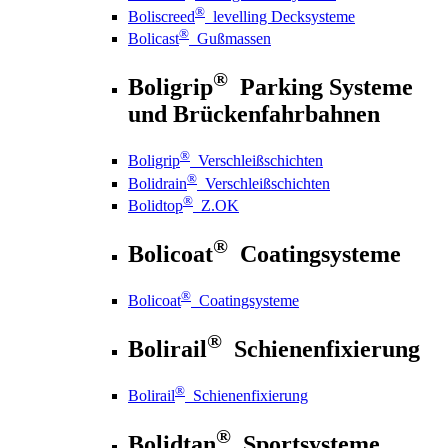
®
Boliscreed
levelling Decksysteme
®
Bolicast
Gußmassen
®
Boligrip
Parking Systeme
und Brückenfahrbahnen
®
Boligrip
Verschleißschichten
®
Bolidrain
Verschleißschichten
®
Bolidtop
Z.OK
®
Bolicoat
Coatingsysteme
®
Bolicoat
Coatingsysteme
®
Bolirail
Schienenfixierung
®
Bolirail
Schienenfixierung
®
Bolidtan
Sportsysteme