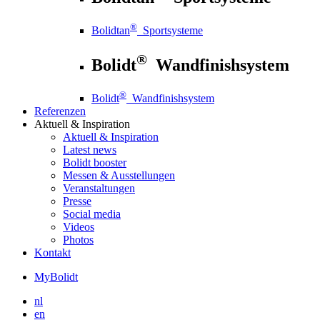
®
Bolidtan
Sportsysteme
®
Bolidt
Wandfinishsystem
®
Bolidt
Wandfinishsystem
Referenzen
Aktuell
& Inspiration
Aktuell
& Inspiration
Latest news
Bolidt booster
Messen & Ausstellungen
Veranstaltungen
Presse
Social media
Videos
Photos
Kontakt
MyBolidt
nl
en