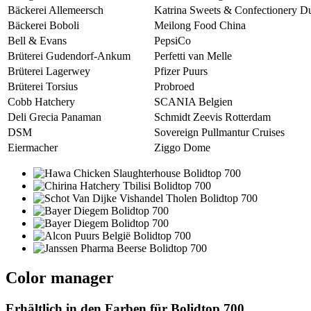
Bäckerei Allemeersch
Katrina Sweets & Confectionery D
Bäckerei Boboli
Meilong Food China
Bell & Evans
PepsiCo
Brüterei Gudendorf-Ankum
Perfetti van Melle
Brüterei Lagerwey
Pfizer Puurs
Brüterei Torsius
Probroed
Cobb Hatchery
SCANIA Belgien
Deli Grecia Panaman
Schmidt Zeevis Rotterdam
DSM
Sovereign Pullmantur Cruises
Eiermacher
Ziggo Dome
Color manager
Erhältlich in den Farben für
Bolidtop 700