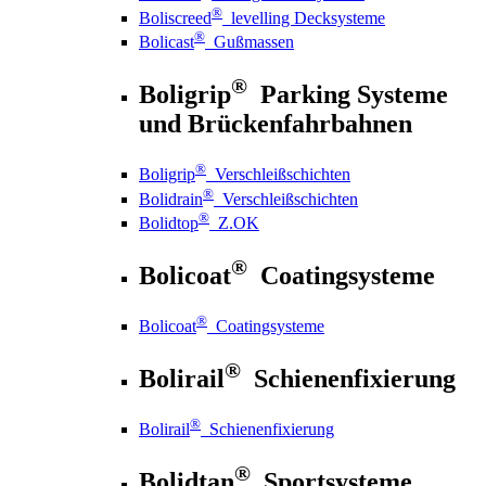
®
Boliscreed
levelling Decksysteme
®
Bolicast
Gußmassen
®
Boligrip
Parking Systeme
und Brückenfahrbahnen
®
Boligrip
Verschleißschichten
®
Bolidrain
Verschleißschichten
®
Bolidtop
Z.OK
®
Bolicoat
Coatingsysteme
®
Bolicoat
Coatingsysteme
®
Bolirail
Schienenfixierung
®
Bolirail
Schienenfixierung
®
Bolidtan
Sportsysteme