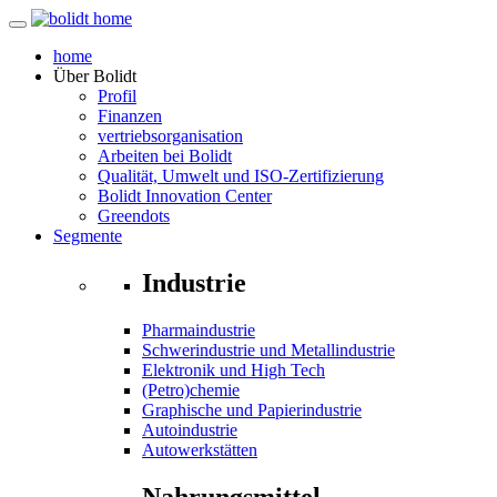
home
Über
Bolidt
Profil
Finanzen
vertriebsorganisation
Arbeiten bei Bolidt
Qualität, Umwelt und ISO-Zertifizierung
Bolidt Innovation Center
Greendots
Segmente
Industrie
Pharmaindustrie
Schwerindustrie und Metallindustrie
Elektronik und High Tech
(Petro)chemie
Graphische und Papierindustrie
Autoindustrie
Autowerkstätten
Nahrungsmittel