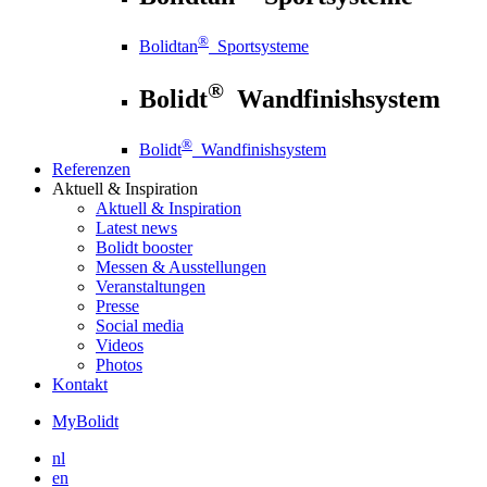
®
Bolidtan
Sportsysteme
®
Bolidt
Wandfinishsystem
®
Bolidt
Wandfinishsystem
Referenzen
Aktuell
& Inspiration
Aktuell
& Inspiration
Latest news
Bolidt booster
Messen & Ausstellungen
Veranstaltungen
Presse
Social media
Videos
Photos
Kontakt
MyBolidt
nl
en