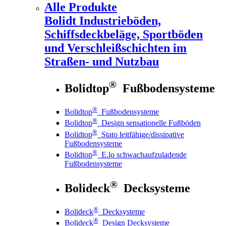
Alle Produkte
Bolidt
Industrieböden,
Schiffsdeckbeläge, Sportböden
und Verschleißschichten im
Straßen- und Nutzbau
®
Bolidtop
Fußbodensysteme
®
Bolidtop
Fußbodensysteme
®
Bolidtop
Design sensationelle Fußböden
®
Bolidtop
Stato leitfähige/dissipative
Fußbodensysteme
®
Bolidtop
E.lo schwachaufzuladende
Fußbodensysteme
®
Bolideck
Decksysteme
®
Bolideck
Decksysteme
®
Bolideck
Design Decksysteme