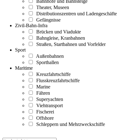
Bahnhöfe und Bahnsteige
Theater, Museen
Distributionszentren und Ladengeschäfte
Gefängnisse
Zivil-Bahn-Infra
Brücken und Viadukte
Bahngleise, Kranbahnen
Straßen, Startbahnen und Vorfelder
Sport
Außenbahnen
Sporthallen
Maritime
Kreuzfahrtschiffe
Flusskreuzfahrtschiffe
Marine
Fähren
Superyachten
Viehtransport
Fischerei
Offshore
Schleppern und Mehrzweckschiffe