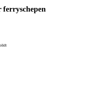
r ferryschepen
olidt