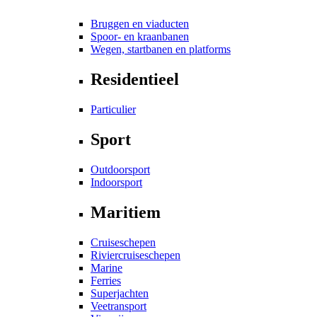
Bruggen en viaducten
Spoor- en kraanbanen
Wegen, startbanen en platforms
Residentieel
Particulier
Sport
Outdoorsport
Indoorsport
Maritiem
Cruiseschepen
Riviercruiseschepen
Marine
Ferries
Superjachten
Veetransport