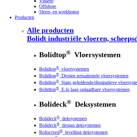
Visserij
Offshore
Sleep- en werkboten
Producten
Alle producten
Bolidt
industriële vloeren, scheepsd
®
Bolidtop
Vloersystemen
®
Bolidtop
vloersystemen
®
Bolidtop
Design sensationele vloersystemen
®
Bolidtop
Stato geleidende/dissipatieve vloersys
®
Bolidtop
E.lo laag oplaadbare vloersystemen
®
Bolideck
Deksystemen
®
Bolideck
deksystemen
®
Bolideck
design deksystemen
®
Boliscreed
levelling deksystemen