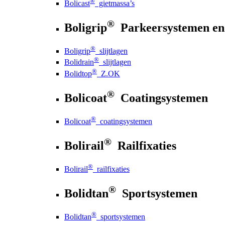
®
Bolicast
gietmassa’s
®
Boligrip
Parkeersystemen en
®
Boligrip
slijtlagen
®
Bolidrain
slijtlagen
®
Bolidtop
Z.OK
®
Bolicoat
Coatingsystemen
®
Bolicoat
coatingsystemen
®
Bolirail
Railfixaties
®
Bolirail
railfixaties
®
Bolidtan
Sportsystemen
®
Bolidtan
sportsystemen