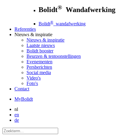
®
Bolidt
Wandafwerking
®
Bolidt
wandafwerking
Referenties
Nieuws
& inspiratie
Nieuws
& inspiratie
Laatste nieuws
Bolidt booster
Beurzen & tentoonstellingen
Evenementen
Persberichten
Social media
Video's
Foto's
Contact
MyBolidt
nl
en
de