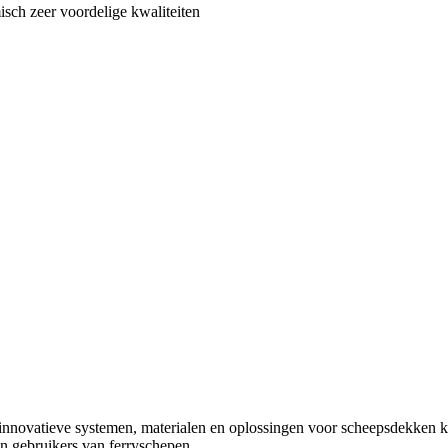
ch zeer voordelige kwaliteiten
t innovatieve systemen, materialen en oplossingen voor scheepsdekken 
an gebruikers van ferryschepen.