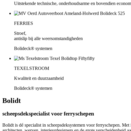
Uitstekende technische, onderhoudsarme en bovendien economis
FERRIES
Stroef,
antislip bij alle weersomstandigheden
Bolideck® systemen
TEXELSTROOM
Kwaliteit en duurzaamheid
Bolideck® systemen
Bolidt
scheepsdekspecialist voor ferryschepen
Bolidt is dé specialist in scheepsdeksystemen voor ferryschepen. Me
architecten, werven, interieurdesigners en de grote verscheidenheid a