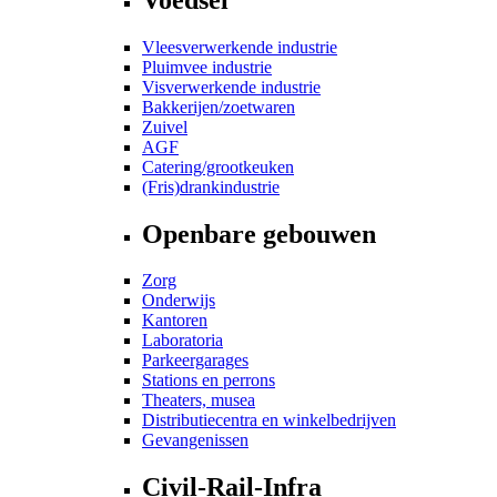
Vleesverwerkende industrie
Pluimvee industrie
Visverwerkende industrie
Bakkerijen/zoetwaren
Zuivel
AGF
Catering/grootkeuken
(Fris)drankindustrie
Openbare gebouwen
Zorg
Onderwijs
Kantoren
Laboratoria
Parkeergarages
Stations en perrons
Theaters, musea
Distributiecentra en winkelbedrijven
Gevangenissen
Civil-Rail-Infra