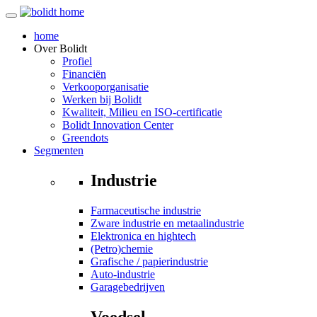
home
Over
Bolidt
Profiel
Financiën
Verkooporganisatie
Werken bij Bolidt
Kwaliteit, Milieu en ISO-certificatie
Bolidt Innovation Center
Greendots
Segmenten
Industrie
Farmaceutische industrie
Zware industrie en metaalindustrie
Elektronica en hightech
(Petro)chemie
Grafische / papierindustrie
Auto-industrie
Garagebedrijven
Voedsel