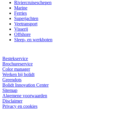
Riviercruiseschepen
Marine
Ferries
Superjachten
Veetransport
Visserij
Offshore
Sleep- en werkboten
Bestekservice
Brochureservice
Color manager
Werken bij bolidt
Greendots
Bolidt Innovation Center
Sitemap
Algemene voorwaarden
Disclaimer
Privacy en cookies