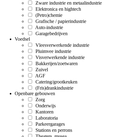
Zware industrie en metaalindustrie
Elektronica en hightech
(Petro)chemie
Grafische / papierindustrie
Auto-industrie
Garagebedrijven
Voedsel
Vleesverwerkende industrie
Pluimvee industrie
Visverwerkende industrie
Bakkerijen/zoetwaren
Zuivel
AGF
Catering/grootkeuken
(Fris)drankindustrie
Openbare gebouwen
Zorg
Onderwijs
Kantoren
Laboratoria
Parkeergarages
Stations en perrons
Theaters, musea