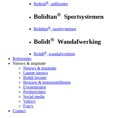
®
Bolirail
railfixaties
®
Bolidtan
Sportsystemen
®
Bolidtan
sportsystemen
®
Bolidt
Wandafwerking
®
Bolidt
wandafwerking
Referenties
Nieuws
& inspiratie
Nieuws
& inspiratie
Laatste nieuws
Bolidt booster
Beurzen & tentoonstellingen
Evenementen
Persberichten
Social media
Video's
Foto's
Contact