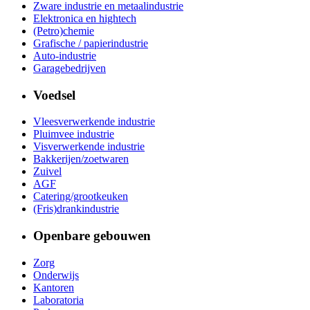
Zware industrie en metaalindustrie
Elektronica en hightech
(Petro)chemie
Grafische / papierindustrie
Auto-industrie
Garagebedrijven
Voedsel
Vleesverwerkende industrie
Pluimvee industrie
Visverwerkende industrie
Bakkerijen/zoetwaren
Zuivel
AGF
Catering/grootkeuken
(Fris)drankindustrie
Openbare gebouwen
Zorg
Onderwijs
Kantoren
Laboratoria