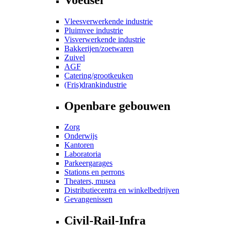
Vleesverwerkende industrie
Pluimvee industrie
Visverwerkende industrie
Bakkerijen/zoetwaren
Zuivel
AGF
Catering/grootkeuken
(Fris)drankindustrie
Openbare gebouwen
Zorg
Onderwijs
Kantoren
Laboratoria
Parkeergarages
Stations en perrons
Theaters, musea
Distributiecentra en winkelbedrijven
Gevangenissen
Civil-Rail-Infra