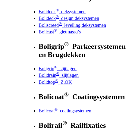
®
Bolideck
deksystemen
®
Bolideck
design deksystemen
®
Boliscreed
levelling deksystemen
®
Bolicast
gietmassa’s
®
Boligrip
Parkeersystemen
en Brugdekken
®
Boligrip
slijtlagen
®
Bolidrain
slijtlagen
®
Bolidtop
Z.OK
®
Bolicoat
Coatingsystemen
®
Bolicoat
coatingsystemen
®
Bolirail
Railfixaties