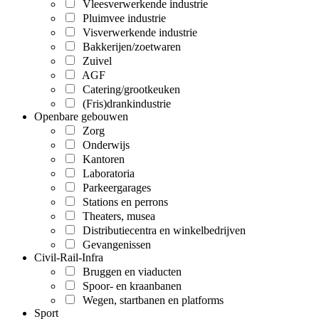
Vleesverwerkende industrie
Pluimvee industrie
Visverwerkende industrie
Bakkerijen/zoetwaren
Zuivel
AGF
Catering/grootkeuken
(Fris)drankindustrie
Openbare gebouwen
Zorg
Onderwijs
Kantoren
Laboratoria
Parkeergarages
Stations en perrons
Theaters, musea
Distributiecentra en winkelbedrijven
Gevangenissen
Civil-Rail-Infra
Bruggen en viaducten
Spoor- en kraanbanen
Wegen, startbanen en platforms
Sport