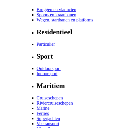
Bruggen en viaducten
Spoor- en kraanbanen
Wegen, startbanen en platforms
Residentieel
Particulier
Sport
Outdoorsport
Indoorsport
Maritiem
Cruiseschepen
Riviercruiseschepen
Marine
Ferries
Superjachten
Veetransport