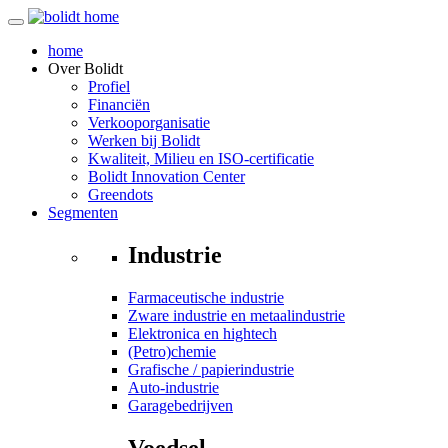
home
Over
Bolidt
Profiel
Financiën
Verkooporganisatie
Werken bij Bolidt
Kwaliteit, Milieu en ISO-certificatie
Bolidt Innovation Center
Greendots
Segmenten
Industrie
Farmaceutische industrie
Zware industrie en metaalindustrie
Elektronica en hightech
(Petro)chemie
Grafische / papierindustrie
Auto-industrie
Garagebedrijven
Voedsel