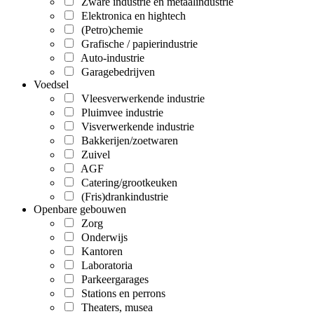
Zware industrie en metaalindustrie
Elektronica en hightech
(Petro)chemie
Grafische / papierindustrie
Auto-industrie
Garagebedrijven
Voedsel
Vleesverwerkende industrie
Pluimvee industrie
Visverwerkende industrie
Bakkerijen/zoetwaren
Zuivel
AGF
Catering/grootkeuken
(Fris)drankindustrie
Openbare gebouwen
Zorg
Onderwijs
Kantoren
Laboratoria
Parkeergarages
Stations en perrons
Theaters, musea