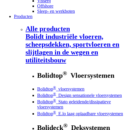
Visserij
Offshore
Sleep- en werkboten
Producten
Alle producten
Bolidt
industriële vloeren,
scheepsdekken, sportvloeren en
slijtlagen in de wegen en
utiliteitsbouw
®
Bolidtop
Vloersystemen
®
Bolidtop
vloersystemen
®
Bolidtop
Design sensationele vloersystemen
®
Bolidtop
Stato geleidende/dissipatieve
vloersystemen
®
Bolidtop
E.lo laag oplaadbare vloersystemen
®
Bolideck
Deksystemen