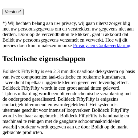
*) Wij hechten belang aan uw privacy, wij gaan uiterst zorgvuldig
met uw persoonsgegevens om en verstrekken uw gegevens niet aan
derden. Door op de verzendbutton te klikken, gaat u akkoord dat
Bolidt uw persoonsgegevens verzamelt en verwerkt. Hoe wij dit
precies doen kunt u nalezen in onze
Privacy- en Cookieverklaring
.
Technische eigenschappen
Bolideck FiftyFifty is een 2-3 mm dik naadloos deksysteem op basis
van twee componenten taai-elastische en reukarme kunstharsen.
Twee dicht bij elkaar liggende kleuren geven een levendig effect.
Bolideck FiftyFifty wordt in een groot aantal tinten geleverd.
Tijdens uitharding wordt een blijvende chemische verankering met
de ondergrond gerealiseerd. Bolideck FiftyFifty is enigszins
contactgeluidremmend en warmtegeleidend. Het systeem is
uitermate geschikt voor intensief loopverkeer. Bolideck FiftyFifty
wordt vloeibaar aangebracht. Bolideck FiftyFifty is handmatig en
machinaal te reinigen met de gangbare schoonmaakmiddelen
waarbij voorkeur wordt gegeven aan de door Bolidt op de markt
gebrachte producten.