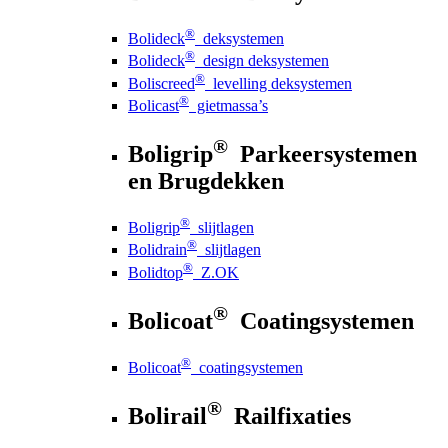
®
Bolideck
deksystemen
®
Bolideck
design deksystemen
®
Boliscreed
levelling deksystemen
®
Bolicast
gietmassa’s
®
Boligrip
Parkeersystemen
en Brugdekken
®
Boligrip
slijtlagen
®
Bolidrain
slijtlagen
®
Bolidtop
Z.OK
®
Bolicoat
Coatingsystemen
®
Bolicoat
coatingsystemen
®
Bolirail
Railfixaties