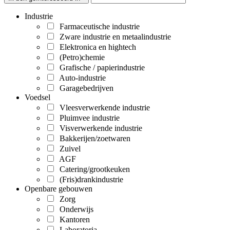
Industrie
Farmaceutische industrie
Zware industrie en metaalindustrie
Elektronica en hightech
(Petro)chemie
Grafische / papierindustrie
Auto-industrie
Garagebedrijven
Voedsel
Vleesverwerkende industrie
Pluimvee industrie
Visverwerkende industrie
Bakkerijen/zoetwaren
Zuivel
AGF
Catering/grootkeuken
(Fris)drankindustrie
Openbare gebouwen
Zorg
Onderwijs
Kantoren
Laboratoria