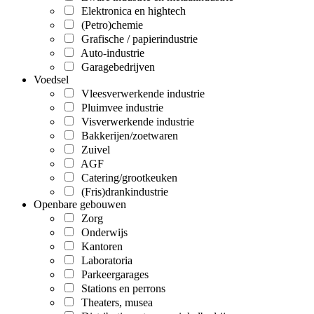
Elektronica en hightech
(Petro)chemie
Grafische / papierindustrie
Auto-industrie
Garagebedrijven
Voedsel
Vleesverwerkende industrie
Pluimvee industrie
Visverwerkende industrie
Bakkerijen/zoetwaren
Zuivel
AGF
Catering/grootkeuken
(Fris)drankindustrie
Openbare gebouwen
Zorg
Onderwijs
Kantoren
Laboratoria
Parkeergarages
Stations en perrons
Theaters, musea