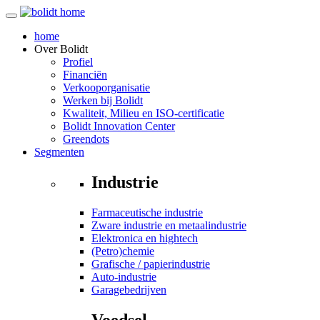
home
Over
Bolidt
Profiel
Financiën
Verkooporganisatie
Werken bij Bolidt
Kwaliteit, Milieu en ISO-certificatie
Bolidt Innovation Center
Greendots
Segmenten
Industrie
Farmaceutische industrie
Zware industrie en metaalindustrie
Elektronica en hightech
(Petro)chemie
Grafische / papierindustrie
Auto-industrie
Garagebedrijven
Voedsel