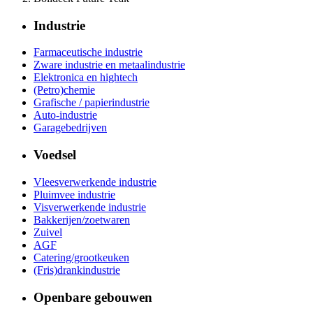
Industrie
Farmaceutische industrie
Zware industrie en metaalindustrie
Elektronica en hightech
(Petro)chemie
Grafische / papierindustrie
Auto-industrie
Garagebedrijven
Voedsel
Vleesverwerkende industrie
Pluimvee industrie
Visverwerkende industrie
Bakkerijen/zoetwaren
Zuivel
AGF
Catering/grootkeuken
(Fris)drankindustrie
Openbare gebouwen