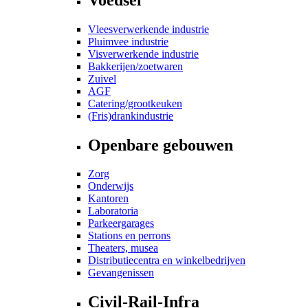
Vleesverwerkende industrie
Pluimvee industrie
Visverwerkende industrie
Bakkerijen/zoetwaren
Zuivel
AGF
Catering/grootkeuken
(Fris)drankindustrie
Openbare gebouwen
Zorg
Onderwijs
Kantoren
Laboratoria
Parkeergarages
Stations en perrons
Theaters, musea
Distributiecentra en winkelbedrijven
Gevangenissen
Civil-Rail-Infra