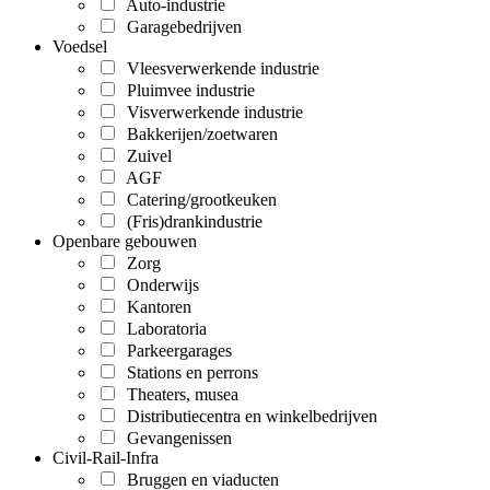
Auto-industrie
Garagebedrijven
Voedsel
Vleesverwerkende industrie
Pluimvee industrie
Visverwerkende industrie
Bakkerijen/zoetwaren
Zuivel
AGF
Catering/grootkeuken
(Fris)drankindustrie
Openbare gebouwen
Zorg
Onderwijs
Kantoren
Laboratoria
Parkeergarages
Stations en perrons
Theaters, musea
Distributiecentra en winkelbedrijven
Gevangenissen
Civil-Rail-Infra
Bruggen en viaducten