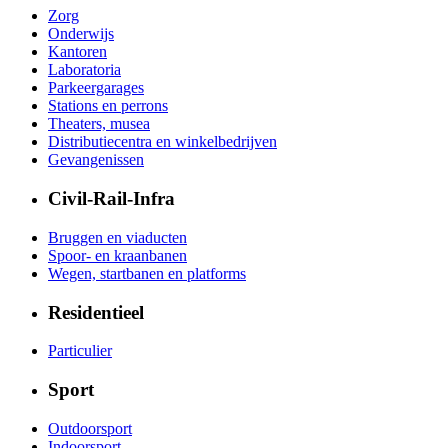
Zorg
Onderwijs
Kantoren
Laboratoria
Parkeergarages
Stations en perrons
Theaters, musea
Distributiecentra en winkelbedrijven
Gevangenissen
Civil-Rail-Infra
Bruggen en viaducten
Spoor- en kraanbanen
Wegen, startbanen en platforms
Residentieel
Particulier
Sport
Outdoorsport
Indoorsport