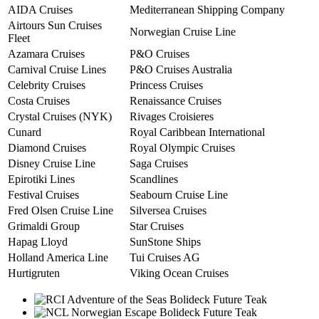
AIDA Cruises
Mediterranean Shipping Company
Airtours Sun Cruises
Norwegian Cruise Line
Fleet
Azamara Cruises
P&O Cruises
Carnival Cruise Lines
P&O Cruises Australia
Celebrity Cruises
Princess Cruises
Costa Cruises
Renaissance Cruises
Crystal Cruises (NYK)
Rivages Croisieres
Cunard
Royal Caribbean International
Diamond Cruises
Royal Olympic Cruises
Disney Cruise Line
Saga Cruises
Epirotiki Lines
Scandlines
Festival Cruises
Seabourn Cruise Line
Fred Olsen Cruise Line
Silversea Cruises
Grimaldi Group
Star Cruises
Hapag Lloyd
SunStone Ships
Holland America Line
Tui Cruises AG
Hurtigruten
Viking Ocean Cruises