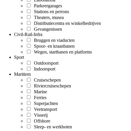
Parkeergarages
Stations en perrons
Theaters, musea
Distributiecentra en winkelbedrijven
Gevangenissen
Civil-Rail-Infra
Bruggen en viaducten
Spoor- en kraanbanen
Wegen, startbanen en platforms
Sport
Outdoorsport
Indoorsport
Maritiem
Cruiseschepen
Riviercruiseschepen
Marine
Ferries
Superjachten
Veetransport
Visserij
Offshore
Sleep- en werkboten