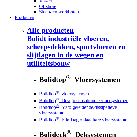
Visserij
Offshore
Sleep- en werkboten
Producten
Alle producten
Bolidt
industriële vloeren,
scheepsdekken, sportvloeren en
slijtlagen in de wegen en
utiliteitsbouw
®
Bolidtop
Vloersystemen
®
Bolidtop
vloersystemen
®
Bolidtop
Design sensationele vloersystemen
®
Bolidtop
Stato geleidende/dissipatieve
vloersystemen
®
Bolidtop
E.lo laag oplaadbare vloersystemen
®
Bolideck
Deksystemen