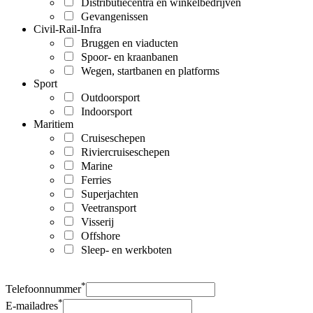
Distributiecentra en winkelbedrijven
Gevangenissen
Civil-Rail-Infra
Bruggen en viaducten
Spoor- en kraanbanen
Wegen, startbanen en platforms
Sport
Outdoorsport
Indoorsport
Maritiem
Cruiseschepen
Riviercruiseschepen
Marine
Ferries
Superjachten
Veetransport
Visserij
Offshore
Sleep- en werkboten
*
Telefoonnummer
*
E-mailadres