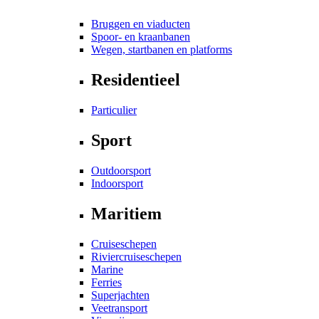
Bruggen en viaducten
Spoor- en kraanbanen
Wegen, startbanen en platforms
Residentieel
Particulier
Sport
Outdoorsport
Indoorsport
Maritiem
Cruiseschepen
Riviercruiseschepen
Marine
Ferries
Superjachten
Veetransport