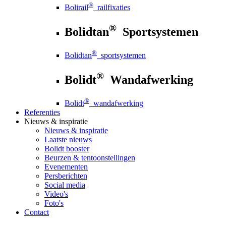
®
Bolirail
railfixaties
®
Bolidtan
Sportsystemen
®
Bolidtan
sportsystemen
®
Bolidt
Wandafwerking
®
Bolidt
wandafwerking
Referenties
Nieuws
& inspiratie
Nieuws
& inspiratie
Laatste nieuws
Bolidt booster
Beurzen & tentoonstellingen
Evenementen
Persberichten
Social media
Video's
Foto's
Contact