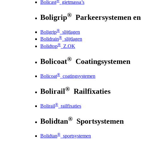
®
Bolicast
gietmassa’s
®
Boligrip
Parkeersystemen en
®
Boligrip
slijtlagen
®
Bolidrain
slijtlagen
®
Bolidtop
Z.OK
®
Bolicoat
Coatingsystemen
®
Bolicoat
coatingsystemen
®
Bolirail
Railfixaties
®
Bolirail
railfixaties
®
Bolidtan
Sportsystemen
®
Bolidtan
sportsystemen