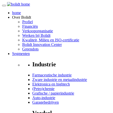
home
Over
Bolidt
Profiel
Financiën
Verkooporganisatie
Werken bij Bolidt
Kwaliteit, Milieu en ISO-certificatie
Bolidt Innovation Center
Greendots
Segmenten
Industrie
Farmaceutische industrie
Zware industrie en metaalindustrie
Elektronica en hightech
(Petro)chemie
Grafische / papierindustrie
Auto-industrie
Garagebedrijven
Voedsel