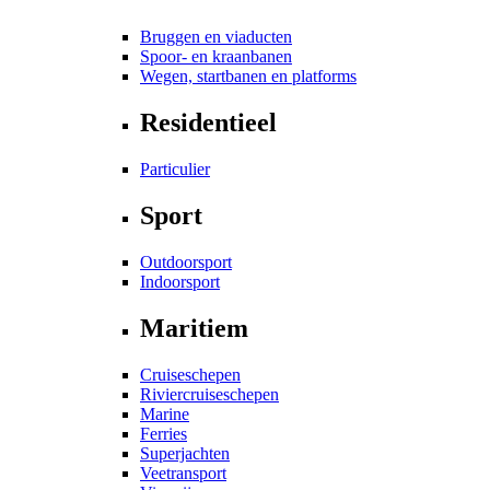
Bruggen en viaducten
Spoor- en kraanbanen
Wegen, startbanen en platforms
Residentieel
Particulier
Sport
Outdoorsport
Indoorsport
Maritiem
Cruiseschepen
Riviercruiseschepen
Marine
Ferries
Superjachten
Veetransport