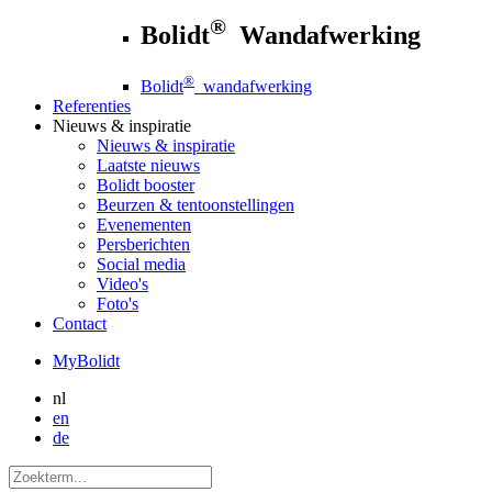
®
Bolidt
Wandafwerking
®
Bolidt
wandafwerking
Referenties
Nieuws
& inspiratie
Nieuws
& inspiratie
Laatste nieuws
Bolidt booster
Beurzen & tentoonstellingen
Evenementen
Persberichten
Social media
Video's
Foto's
Contact
MyBolidt
nl
en
de