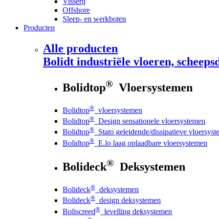
Visserij
Offshore
Sleep- en werkboten
Producten
Alle producten
Bolidt
industriële vloeren, scheepsd
®
Bolidtop
Vloersystemen
®
Bolidtop
vloersystemen
®
Bolidtop
Design sensationele vloersystemen
®
Bolidtop
Stato geleidende/dissipatieve vloersys
®
Bolidtop
E.lo laag oplaadbare vloersystemen
®
Bolideck
Deksystemen
®
Bolideck
deksystemen
®
Bolideck
design deksystemen
®
Boliscreed
levelling deksystemen