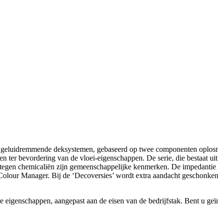
en geluidremmende deksystemen, gebaseerd op twee componenten oplosmi
 ter bevordering van de vloei-eigenschappen. De serie, die bestaat uit 
tegen chemicaliën zijn gemeenschappelijke kenmerken. De impedantie en b
Colour Manager. Bij de ‘Decoversies’ wordt extra aandacht geschonken a
ke eigenschappen, aangepast aan de eisen van de bedrijfstak. Bent u geïn