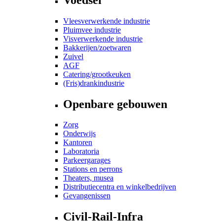
Vleesverwerkende industrie
Pluimvee industrie
Visverwerkende industrie
Bakkerijen/zoetwaren
Zuivel
AGF
Catering/grootkeuken
(Fris)drankindustrie
Openbare gebouwen
Zorg
Onderwijs
Kantoren
Laboratoria
Parkeergarages
Stations en perrons
Theaters, musea
Distributiecentra en winkelbedrijven
Gevangenissen
Civil-Rail-Infra