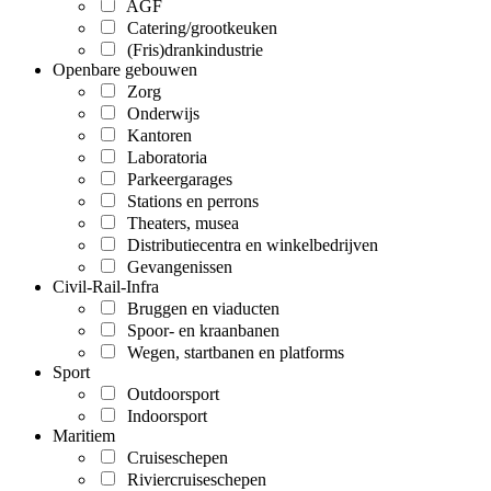
AGF
Catering/grootkeuken
(Fris)drankindustrie
Openbare gebouwen
Zorg
Onderwijs
Kantoren
Laboratoria
Parkeergarages
Stations en perrons
Theaters, musea
Distributiecentra en winkelbedrijven
Gevangenissen
Civil-Rail-Infra
Bruggen en viaducten
Spoor- en kraanbanen
Wegen, startbanen en platforms
Sport
Outdoorsport
Indoorsport
Maritiem
Cruiseschepen
Riviercruiseschepen