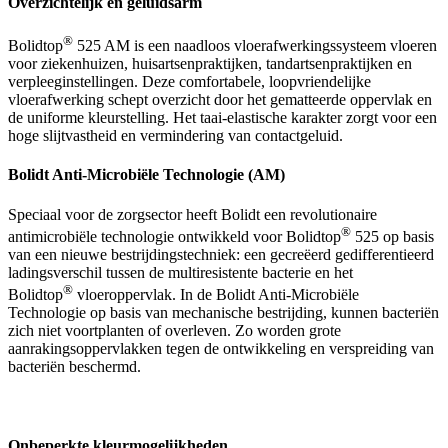
Overzichtelijk en geluidsarm
®
Bolidtop
525 AM is een naadloos vloerafwerkingssysteem vloeren
voor ziekenhuizen, huisartsenpraktijken, tandartsenpraktijken en
verpleeginstellingen. Deze comfortabele, loopvriendelijke
vloerafwerking schept overzicht door het gematteerde oppervlak en
de uniforme kleurstelling. Het taai-elastische karakter zorgt voor een
hoge slijtvastheid en vermindering van contactgeluid.
Bolidt Anti-Microbiële Technologie (AM)
Speciaal voor de zorgsector heeft Bolidt een revolutionaire
®
antimicrobiële technologie ontwikkeld voor Bolidtop
525 op basis
van een nieuwe bestrijdingstechniek: een gecreëerd gedifferentieerd
ladingsverschil tussen de multiresistente bacterie en het
®
Bolidtop
vloeroppervlak. In de Bolidt Anti-Microbiële
Technologie op basis van mechanische bestrijding, kunnen bacteriën
zich niet voortplanten of overleven. Zo worden grote
aanrakingsoppervlakken tegen de ontwikkeling en verspreiding van
bacteriën beschermd.
Onbeperkte kleurmogelijkheden