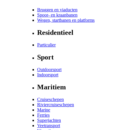
Bruggen en viaducten
Spoor- en kraanbanen
Wegen, startbanen en platforms
Residentieel
Particulier
Sport
Outdoorsport
Indoorsport
Maritiem
Cruiseschepen
Riviercruiseschepen
Marine
Ferries
Superjachten
Veetransport