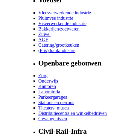
Vleesverwerkende industrie
Pluimvee industrie
Visverwerkende industrie
Bakkerijen/zoetwaren
Zuivel
AGF
Catering/grootkeuken
(Fris)drankindustrie
Openbare gebouwen
Zorg
Onderwijs
Kantoren
Laboratoria
Parkeergarages
Stations en perrons
Theaters, musea
Distributiecentra en winkelbedrijven
Gevangenissen
Civil-Rail-Infra