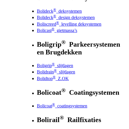
®
Bolideck
deksystemen
®
Bolideck
design deksystemen
®
Boliscreed
levelling deksystemen
®
Bolicast
gietmassa’s
®
Boligrip
Parkeersystemen
en Brugdekken
®
Boligrip
slijtlagen
®
Bolidrain
slijtlagen
®
Bolidtop
Z.OK
®
Bolicoat
Coatingsystemen
®
Bolicoat
coatingsystemen
®
Bolirail
Railfixaties