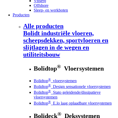
Visserij
Offshore
Sleep- en werkboten
Producten
Alle producten
Bolidt
industriële vloeren,
scheepsdekken, sportvloeren en
slijtlagen in de wegen en
utiliteitsbouw
®
Bolidtop
Vloersystemen
®
Bolidtop
vloersystemen
®
Bolidtop
Design sensationele vloersystemen
®
Bolidtop
Stato geleidende/dissipatieve
vloersystemen
®
Bolidtop
E.lo laag oplaadbare vloersystemen
®
Bolideck
Deksystemen