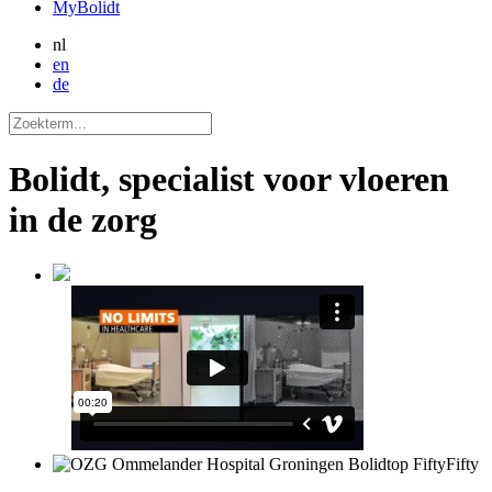
MyBolidt
nl
en
de
Bolidt, specialist voor vloeren
in de zorg