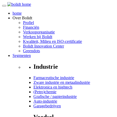
home
Over
Bolidt
Profiel
Financiën
Verkooporganisatie
Werken bij Bolidt
Kwaliteit, Milieu en ISO-certificatie
Bolidt Innovation Center
Greendots
Segmenten
Industrie
Farmaceutische industrie
Zware industrie en metaalindustrie
Elektronica en hightech
(Petro)chemie
Grafische / papierindustrie
Auto-industrie
Garagebedrijven
Voedsel