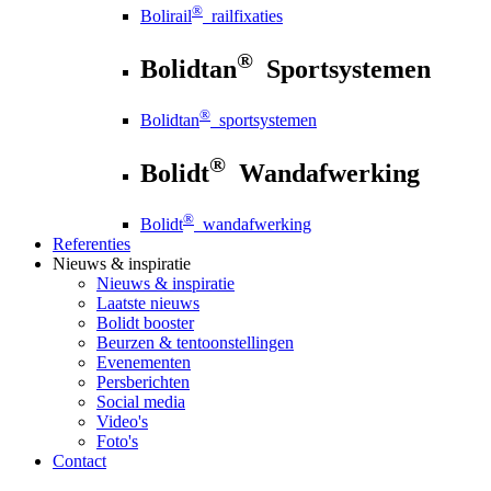
®
Bolirail
railfixaties
®
Bolidtan
Sportsystemen
®
Bolidtan
sportsystemen
®
Bolidt
Wandafwerking
®
Bolidt
wandafwerking
Referenties
Nieuws
& inspiratie
Nieuws
& inspiratie
Laatste nieuws
Bolidt booster
Beurzen & tentoonstellingen
Evenementen
Persberichten
Social media
Video's
Foto's
Contact