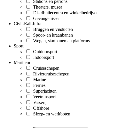
Stations en perrons
Theaters, musea
Distributiecentra en winkelbedrijven
Gevangenissen
Civil-Rail-Infra
Bruggen en viaducten
Spoor- en kraanbanen
Wegen, startbanen en platforms
Sport
Outdoorsport
Indoorsport
Maritiem
Cruiseschepen
Riviercruiseschepen
Marine
Ferries
Superjachten
Veetransport
Visserij
Offshore
Sleep- en werkboten