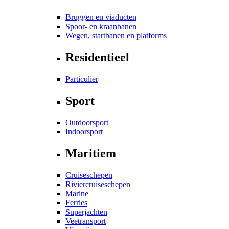
Bruggen en viaducten
Spoor- en kraanbanen
Wegen, startbanen en platforms
Residentieel
Particulier
Sport
Outdoorsport
Indoorsport
Maritiem
Cruiseschepen
Riviercruiseschepen
Marine
Ferries
Superjachten
Veetransport