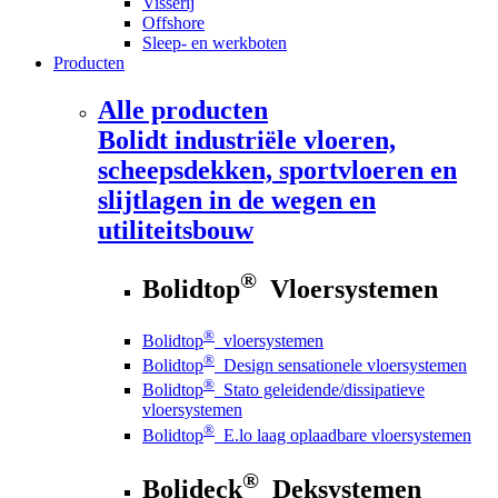
Visserij
Offshore
Sleep- en werkboten
Producten
Alle producten
Bolidt
industriële vloeren,
scheepsdekken, sportvloeren en
slijtlagen in de wegen en
utiliteitsbouw
®
Bolidtop
Vloersystemen
®
Bolidtop
vloersystemen
®
Bolidtop
Design sensationele vloersystemen
®
Bolidtop
Stato geleidende/dissipatieve
vloersystemen
®
Bolidtop
E.lo laag oplaadbare vloersystemen
®
Bolideck
Deksystemen