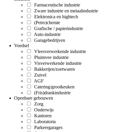
Farmaceutische industrie
Zware industrie en metaalindustrie
Elektronica en hightech
(Petro)chemie
Grafische / papierindustrie
Auto-industrie
Garagebedrijven
Voedsel
Vleesverwerkende industrie
Pluimvee industrie
Visverwerkende industrie
Bakkerijen/zoetwaren
Zuivel
AGF
Catering/grootkeuken
(Fris)drankindustrie
Openbare gebouwen
Zorg
Onderwijs
Kantoren
Laboratoria
Parkeergarages