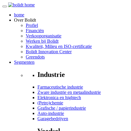
home
Over
Bolidt
Profiel
Financiën
Verkooporganisatie
Werken bij Bolidt
Kwaliteit, Milieu en ISO-certificatie
Bolidt Innovation Center
Greendots
Segmenten
Industrie
Farmaceutische industrie
Zware industrie en metaalindustrie
Elektronica en hightech
(Petro)chemie
Grafische / papierindustrie
Auto-industrie
Garagebedrijven
Voedsel