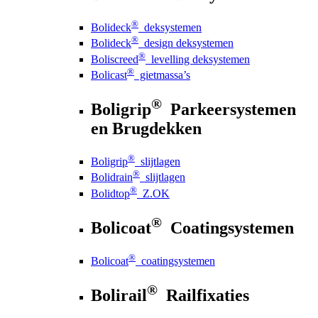
®
Bolideck
deksystemen
®
Bolideck
design deksystemen
®
Boliscreed
levelling deksystemen
®
Bolicast
gietmassa’s
®
Boligrip
Parkeersystemen
en Brugdekken
®
Boligrip
slijtlagen
®
Bolidrain
slijtlagen
®
Bolidtop
Z.OK
®
Bolicoat
Coatingsystemen
®
Bolicoat
coatingsystemen
®
Bolirail
Railfixaties