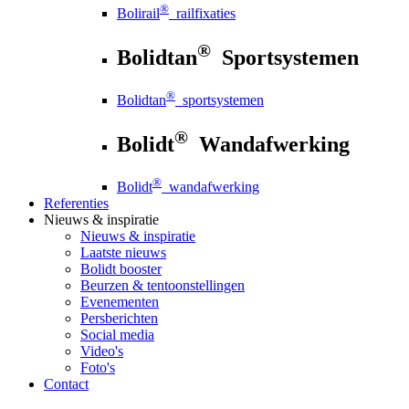
®
Bolirail
railfixaties
®
Bolidtan
Sportsystemen
®
Bolidtan
sportsystemen
®
Bolidt
Wandafwerking
®
Bolidt
wandafwerking
Referenties
Nieuws
& inspiratie
Nieuws
& inspiratie
Laatste nieuws
Bolidt booster
Beurzen & tentoonstellingen
Evenementen
Persberichten
Social media
Video's
Foto's
Contact