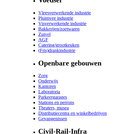
Vleesverwerkende industrie
Pluimvee industrie
Visverwerkende industrie
Bakkerijen/zoetwaren
Zuivel
AGF
Catering/grootkeuken
(Fris)drankindustrie
Openbare gebouwen
Zorg
Onderwijs
Kantoren
Laboratoria
Parkeergarages
Stations en perrons
Theaters, musea
Distributiecentra en winkelbedrijven
Gevangenissen
Civil-Rail-Infra