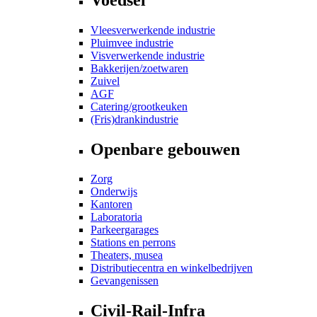
Vleesverwerkende industrie
Pluimvee industrie
Visverwerkende industrie
Bakkerijen/zoetwaren
Zuivel
AGF
Catering/grootkeuken
(Fris)drankindustrie
Openbare gebouwen
Zorg
Onderwijs
Kantoren
Laboratoria
Parkeergarages
Stations en perrons
Theaters, musea
Distributiecentra en winkelbedrijven
Gevangenissen
Civil-Rail-Infra