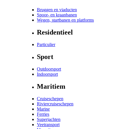
Bruggen en viaducten
Spoor- en kraanbanen
Wegen, startbanen en platforms
Residentieel
Particulier
Sport
Outdoorsport
Indoorsport
Maritiem
Cruiseschepen
Riviercruiseschepen
Marine
Ferries
Superjachten
Veetransport