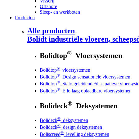
Visserij
Offshore
Sleep- en werkboten
Producten
Alle producten
Bolidt
industriële vloeren, scheepsd
®
Bolidtop
Vloersystemen
®
Bolidtop
vloersystemen
®
Bolidtop
Design sensationele vloersystemen
®
Bolidtop
Stato geleidende/dissipatieve vloersys
®
Bolidtop
E.lo laag oplaadbare vloersystemen
®
Bolideck
Deksystemen
®
Bolideck
deksystemen
®
Bolideck
design deksystemen
®
Boliscreed
levelling deksystemen