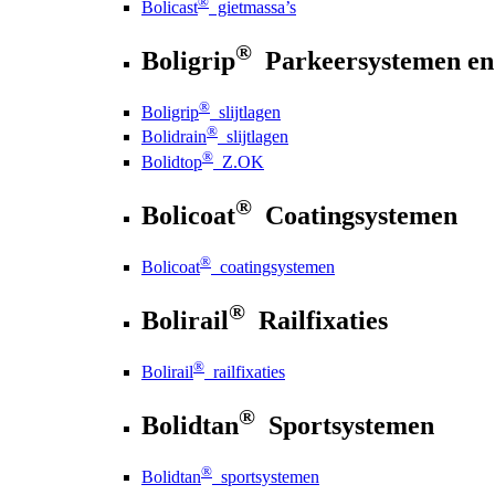
®
Bolicast
gietmassa’s
®
Boligrip
Parkeersystemen en
®
Boligrip
slijtlagen
®
Bolidrain
slijtlagen
®
Bolidtop
Z.OK
®
Bolicoat
Coatingsystemen
®
Bolicoat
coatingsystemen
®
Bolirail
Railfixaties
®
Bolirail
railfixaties
®
Bolidtan
Sportsystemen
®
Bolidtan
sportsystemen