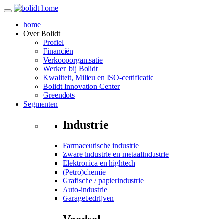
home
Over
Bolidt
Profiel
Financiën
Verkooporganisatie
Werken bij Bolidt
Kwaliteit, Milieu en ISO-certificatie
Bolidt Innovation Center
Greendots
Segmenten
Industrie
Farmaceutische industrie
Zware industrie en metaalindustrie
Elektronica en hightech
(Petro)chemie
Grafische / papierindustrie
Auto-industrie
Garagebedrijven
Voedsel