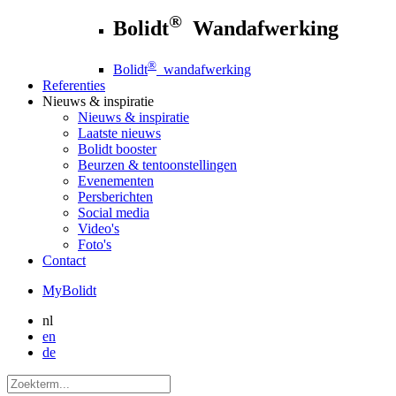
®
Bolidt
Wandafwerking
®
Bolidt
wandafwerking
Referenties
Nieuws
& inspiratie
Nieuws
& inspiratie
Laatste nieuws
Bolidt booster
Beurzen & tentoonstellingen
Evenementen
Persberichten
Social media
Video's
Foto's
Contact
MyBolidt
nl
en
de