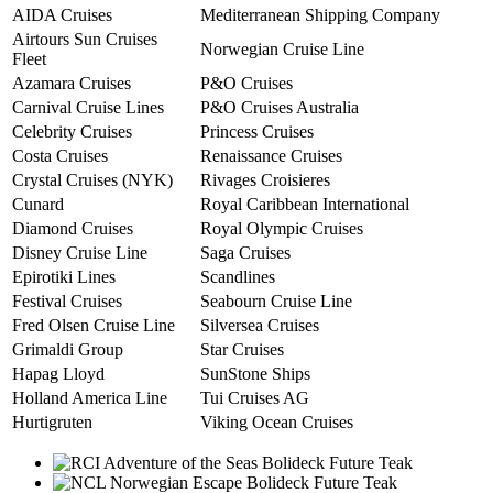
AIDA Cruises
Mediterranean Shipping Company
Airtours Sun Cruises
Norwegian Cruise Line
Fleet
Azamara Cruises
P&O Cruises
Carnival Cruise Lines
P&O Cruises Australia
Celebrity Cruises
Princess Cruises
Costa Cruises
Renaissance Cruises
Crystal Cruises (NYK)
Rivages Croisieres
Cunard
Royal Caribbean International
Diamond Cruises
Royal Olympic Cruises
Disney Cruise Line
Saga Cruises
Epirotiki Lines
Scandlines
Festival Cruises
Seabourn Cruise Line
Fred Olsen Cruise Line
Silversea Cruises
Grimaldi Group
Star Cruises
Hapag Lloyd
SunStone Ships
Holland America Line
Tui Cruises AG
Hurtigruten
Viking Ocean Cruises