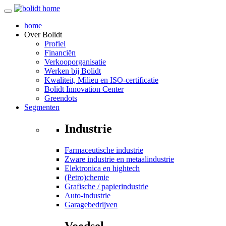
home
Over
Bolidt
Profiel
Financiën
Verkooporganisatie
Werken bij Bolidt
Kwaliteit, Milieu en ISO-certificatie
Bolidt Innovation Center
Greendots
Segmenten
Industrie
Farmaceutische industrie
Zware industrie en metaalindustrie
Elektronica en hightech
(Petro)chemie
Grafische / papierindustrie
Auto-industrie
Garagebedrijven
Voedsel