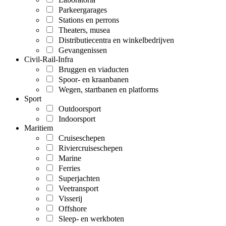
Parkeergarages
Stations en perrons
Theaters, musea
Distributiecentra en winkelbedrijven
Gevangenissen
Civil-Rail-Infra
Bruggen en viaducten
Spoor- en kraanbanen
Wegen, startbanen en platforms
Sport
Outdoorsport
Indoorsport
Maritiem
Cruiseschepen
Riviercruiseschepen
Marine
Ferries
Superjachten
Veetransport
Visserij
Offshore
Sleep- en werkboten