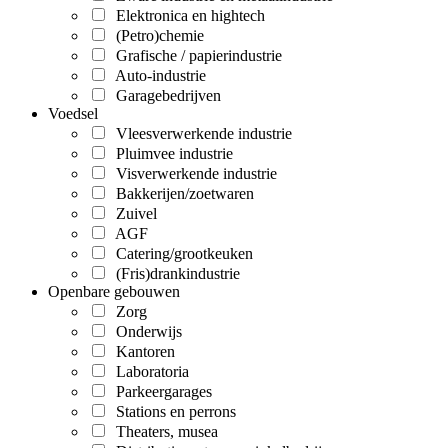
Elektronica en hightech
(Petro)chemie
Grafische / papierindustrie
Auto-industrie
Garagebedrijven
Voedsel
Vleesverwerkende industrie
Pluimvee industrie
Visverwerkende industrie
Bakkerijen/zoetwaren
Zuivel
AGF
Catering/grootkeuken
(Fris)drankindustrie
Openbare gebouwen
Zorg
Onderwijs
Kantoren
Laboratoria
Parkeergarages
Stations en perrons
Theaters, musea