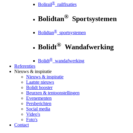
®
Bolirail
railfixaties
®
Bolidtan
Sportsystemen
®
Bolidtan
sportsystemen
®
Bolidt
Wandafwerking
®
Bolidt
wandafwerking
Referenties
Nieuws
& inspiratie
Nieuws
& inspiratie
Laatste nieuws
Bolidt booster
Beurzen & tentoonstellingen
Evenementen
Persberichten
Social media
Video's
Foto's
Contact