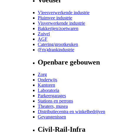
Vleesverwerkende industrie
Pluimvee industrie
Visverwerkende industrie
Bakkerijen/zoetwaren
Zuivel
AGF
Catering/grootkeuken
(Fris)drankindustrie
Openbare gebouwen
Zorg
Onderwijs
Kantoren
Laboratoria
Parkeergarages
Stations en perrons
Theaters, musea
Distributiecentra en winkelbedrijven
Gevangenissen
Civil-Rail-Infra