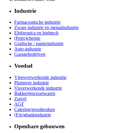
Industrie
Farmaceutische industrie
Zware industrie en metaalindustrie
Elektronica en hightech
(Petro)chemie
Grafische / papierindustrie
Auto-industrie
Garagebedrijven
Voedsel
Vleesverwerkende industrie
Pluimvee industrie
Visverwerkende industrie
Bakkerijen/zoetwaren
Zuivel
AGF
Catering/grootkeuken
(Fris)drankindustrie
Openbare gebouwen