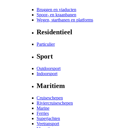
Bruggen en viaducten
Spoor- en kraanbanen
Wegen, startbanen en platforms
Residentieel
Particulier
Sport
Outdoorsport
Indoorsport
Maritiem
Cruiseschepen
Riviercruiseschepen
Marine
Ferries
Superjachten
Veetransport