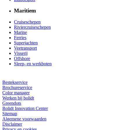
Maritiem
Cruiseschepen
Riviercruiseschepen
Marine
Ferries
Superjachten
Veetransport
Visserij
Offshore
Sleep- en werkboten
Bestekservice
Brochureservice
Color manager
Werken bij bolidt
Greendots
Bolidt Innovation Center
Sitemap
Algemene voorwaarden
Disclaimer
Privacy en cookies