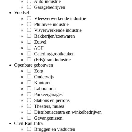
Auto-industrie
Garagebedrijven
Voedsel
Vleesverwerkende industrie
Pluimvee industrie
Visverwerkende industrie
Bakkerijen/zoetwaren
Zuivel
AGF
Catering/grootkeuken
(Fris)drankindustrie
Openbare gebouwen
Zorg
Onderwijs
Kantoren
Laboratoria
Parkeergarages
Stations en perrons
Theaters, musea
Distributiecentra en winkelbedrijven
Gevangenissen
Civil-Rail-Infra
Bruggen en viaducten