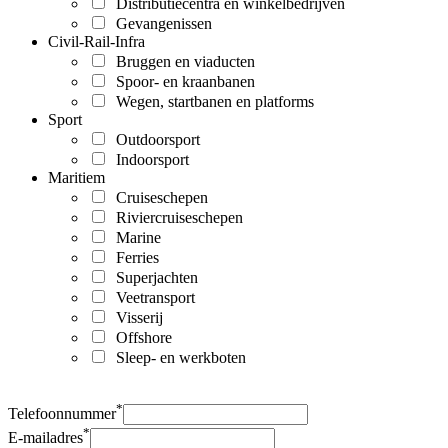
Distributiecentra en winkelbedrijven
Gevangenissen
Civil-Rail-Infra
Bruggen en viaducten
Spoor- en kraanbanen
Wegen, startbanen en platforms
Sport
Outdoorsport
Indoorsport
Maritiem
Cruiseschepen
Riviercruiseschepen
Marine
Ferries
Superjachten
Veetransport
Visserij
Offshore
Sleep- en werkboten
*
Telefoonnummer
*
E-mailadres