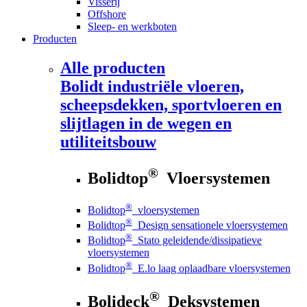
Visserij
Offshore
Sleep- en werkboten
Producten
Alle producten
Bolidt
industriële vloeren,
scheepsdekken, sportvloeren en
slijtlagen in de wegen en
utiliteitsbouw
®
Bolidtop
Vloersystemen
®
Bolidtop
vloersystemen
®
Bolidtop
Design sensationele vloersystemen
®
Bolidtop
Stato geleidende/dissipatieve
vloersystemen
®
Bolidtop
E.lo laag oplaadbare vloersystemen
®
Bolideck
Deksystemen