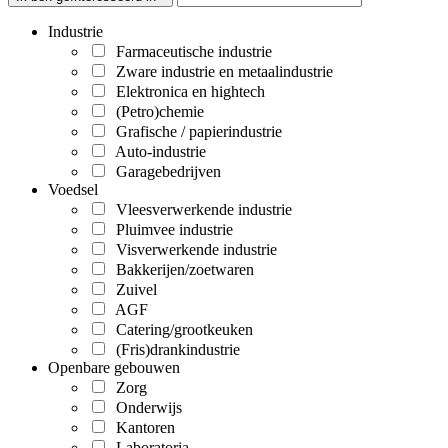
Industrie
Farmaceutische industrie
Zware industrie en metaalindustrie
Elektronica en hightech
(Petro)chemie
Grafische / papierindustrie
Auto-industrie
Garagebedrijven
Voedsel
Vleesverwerkende industrie
Pluimvee industrie
Visverwerkende industrie
Bakkerijen/zoetwaren
Zuivel
AGF
Catering/grootkeuken
(Fris)drankindustrie
Openbare gebouwen
Zorg
Onderwijs
Kantoren
Laboratoria