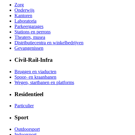
Zorg
Onderwijs
Kantoren
Laboratoria
Parkeergarages
Stations en perrons
Theaters, musea
Distributiecentra en winkelbedrijven
Gevangenissen
Civil-Rail-Infra
Bruggen en viaducten
Spoor- en kraanbanen
Wegen, startbanen en platforms
Residentieel
Particulier
Sport
Outdoorsport
Indoorsport