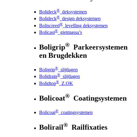
®
Bolideck
deksystemen
®
Bolideck
design deksystemen
®
Boliscreed
levelling deksystemen
®
Bolicast
gietmassa’s
®
Boligrip
Parkeersystemen
en Brugdekken
®
Boligrip
slijtlagen
®
Bolidrain
slijtlagen
®
Bolidtop
Z.OK
®
Bolicoat
Coatingsystemen
®
Bolicoat
coatingsystemen
®
Bolirail
Railfixaties