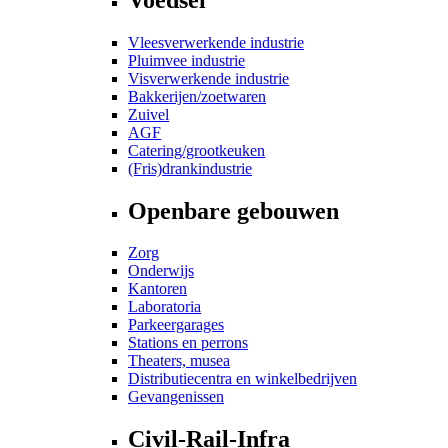
Vleesverwerkende industrie
Pluimvee industrie
Visverwerkende industrie
Bakkerijen/zoetwaren
Zuivel
AGF
Catering/grootkeuken
(Fris)drankindustrie
Openbare gebouwen
Zorg
Onderwijs
Kantoren
Laboratoria
Parkeergarages
Stations en perrons
Theaters, musea
Distributiecentra en winkelbedrijven
Gevangenissen
Civil-Rail-Infra