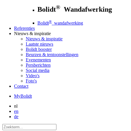
®
Bolidt
Wandafwerking
®
Bolidt
wandafwerking
Referenties
Nieuws
& inspiratie
Nieuws
& inspiratie
Laatste nieuws
Bolidt booster
Beurzen & tentoonstellingen
Evenementen
Persberichten
Social media
Video's
Foto's
Contact
MyBolidt
nl
en
de