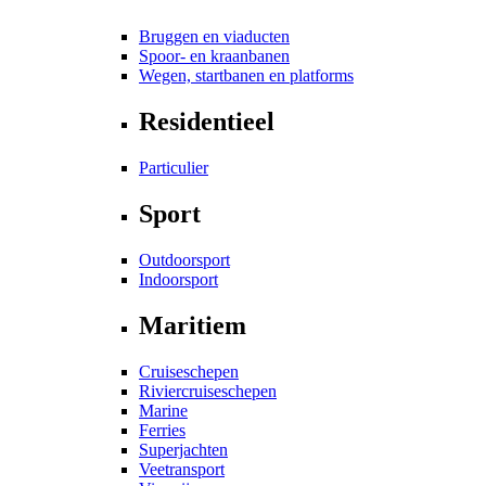
Bruggen en viaducten
Spoor- en kraanbanen
Wegen, startbanen en platforms
Residentieel
Particulier
Sport
Outdoorsport
Indoorsport
Maritiem
Cruiseschepen
Riviercruiseschepen
Marine
Ferries
Superjachten
Veetransport