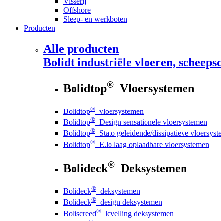
Visserij
Offshore
Sleep- en werkboten
Producten
Alle producten
Bolidt
industriële vloeren, scheepsd
®
Bolidtop
Vloersystemen
®
Bolidtop
vloersystemen
®
Bolidtop
Design sensationele vloersystemen
®
Bolidtop
Stato geleidende/dissipatieve vloersys
®
Bolidtop
E.lo laag oplaadbare vloersystemen
®
Bolideck
Deksystemen
®
Bolideck
deksystemen
®
Bolideck
design deksystemen
®
Boliscreed
levelling deksystemen