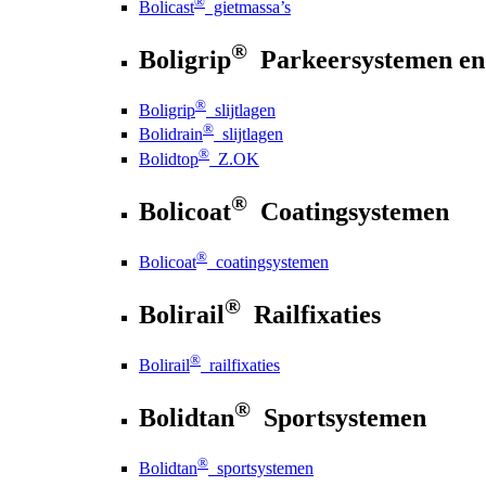
®
Bolicast
gietmassa’s
®
Boligrip
Parkeersystemen en
®
Boligrip
slijtlagen
®
Bolidrain
slijtlagen
®
Bolidtop
Z.OK
®
Bolicoat
Coatingsystemen
®
Bolicoat
coatingsystemen
®
Bolirail
Railfixaties
®
Bolirail
railfixaties
®
Bolidtan
Sportsystemen
®
Bolidtan
sportsystemen