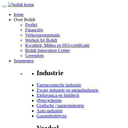
home
Over
Bolidt
Profiel
Financiën
Verkooporganisatie
Werken bij Bolidt
Kwaliteit, Milieu en ISO-certificatie
Bolidt Innovation Center
Greendots
Segmenten
Industrie
Farmaceutische industrie
Zware industrie en metaalindustrie
Elektronica en hightech
(Petro)chemie
Grafische / papierindustrie
Auto-industrie
Garagebedrijven
Voedsel