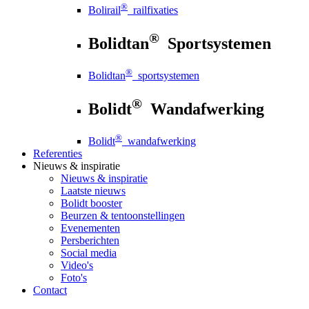
®
Bolirail
railfixaties
®
Bolidtan
Sportsystemen
®
Bolidtan
sportsystemen
®
Bolidt
Wandafwerking
®
Bolidt
wandafwerking
Referenties
Nieuws
& inspiratie
Nieuws
& inspiratie
Laatste nieuws
Bolidt booster
Beurzen & tentoonstellingen
Evenementen
Persberichten
Social media
Video's
Foto's
Contact