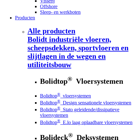
Visserij
Offshore
Sleep- en werkboten
Producten
Alle producten
Bolidt
industriële vloeren,
scheepsdekken, sportvloeren en
slijtlagen in de wegen en
utiliteitsbouw
®
Bolidtop
Vloersystemen
®
Bolidtop
vloersystemen
®
Bolidtop
Design sensationele vloersystemen
®
Bolidtop
Stato geleidende/dissipatieve
vloersystemen
®
Bolidtop
E.lo laag oplaadbare vloersystemen
®
Bolideck
Deksystemen