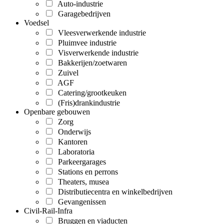
Auto-industrie
Garagebedrijven
Voedsel
Vleesverwerkende industrie
Pluimvee industrie
Visverwerkende industrie
Bakkerijen/zoetwaren
Zuivel
AGF
Catering/grootkeuken
(Fris)drankindustrie
Openbare gebouwen
Zorg
Onderwijs
Kantoren
Laboratoria
Parkeergarages
Stations en perrons
Theaters, musea
Distributiecentra en winkelbedrijven
Gevangenissen
Civil-Rail-Infra
Bruggen en viaducten