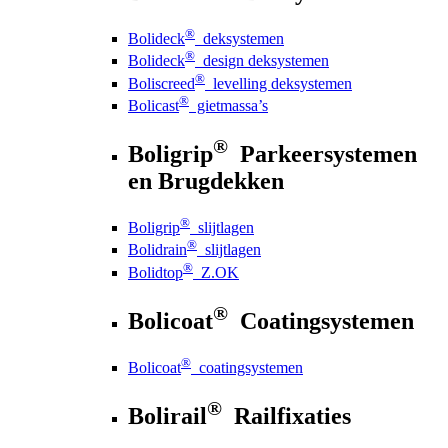
®
Bolideck
deksystemen
®
Bolideck
design deksystemen
®
Boliscreed
levelling deksystemen
®
Bolicast
gietmassa’s
®
Boligrip
Parkeersystemen
en Brugdekken
®
Boligrip
slijtlagen
®
Bolidrain
slijtlagen
®
Bolidtop
Z.OK
®
Bolicoat
Coatingsystemen
®
Bolicoat
coatingsystemen
®
Bolirail
Railfixaties