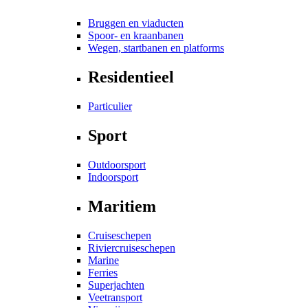
Bruggen en viaducten
Spoor- en kraanbanen
Wegen, startbanen en platforms
Residentieel
Particulier
Sport
Outdoorsport
Indoorsport
Maritiem
Cruiseschepen
Riviercruiseschepen
Marine
Ferries
Superjachten
Veetransport