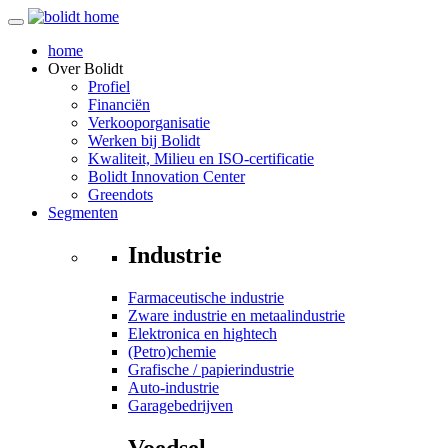
home
Over
Bolidt
Profiel
Financiën
Verkooporganisatie
Werken bij Bolidt
Kwaliteit, Milieu en ISO-certificatie
Bolidt Innovation Center
Greendots
Segmenten
Industrie
Farmaceutische industrie
Zware industrie en metaalindustrie
Elektronica en hightech
(Petro)chemie
Grafische / papierindustrie
Auto-industrie
Garagebedrijven
Voedsel