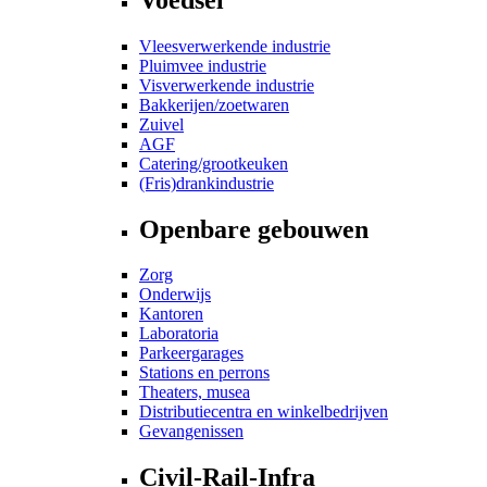
Vleesverwerkende industrie
Pluimvee industrie
Visverwerkende industrie
Bakkerijen/zoetwaren
Zuivel
AGF
Catering/grootkeuken
(Fris)drankindustrie
Openbare gebouwen
Zorg
Onderwijs
Kantoren
Laboratoria
Parkeergarages
Stations en perrons
Theaters, musea
Distributiecentra en winkelbedrijven
Gevangenissen
Civil-Rail-Infra