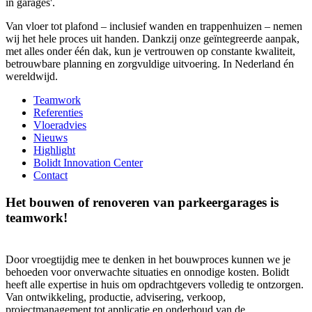
in garages'.
Van vloer tot plafond
– inclusief wanden en trappenhuizen – nemen
wij het hele proces uit handen. Dankzij onze ge
ïntegreerde aanpak,
met alles onder één dak, kun je vertrouwen op constante kwaliteit,
betrouwbare planning en zorgvuldige uitvoering. In Nederland én
wereldwijd.
Teamwork
Referenties
Vloeradvies
Nieuws
Highlight
Bolidt Innovation Center
Contact
Het bouwen of renoveren van parkeergarages is
teamwork!
Door vroegtijdig mee te denken in het bouwproces kunnen we je
behoeden voor onverwachte situaties en onnodige kosten. Bolidt
heeft alle expertise in huis om opdrachtgevers volledig te ontzorgen.
Van ontwikkeling, productie, advisering, verkoop,
projectmanagement tot applicatie en onderhoud van de