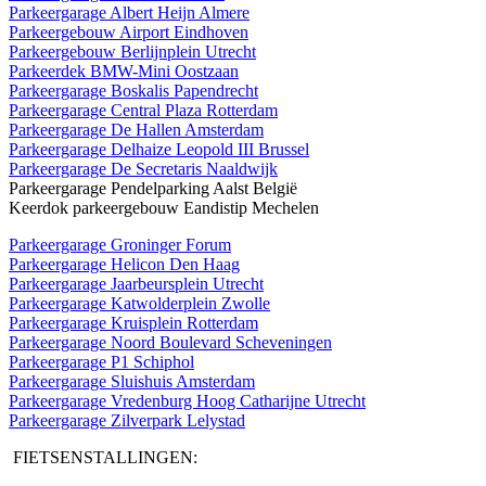
Parkeergarage Albert Heijn Almere
Parkeergebouw Airport Eindhoven
Parkeergebouw Berlijnplein Utrecht
Parkeerdek BMW-Mini Oostzaan
Parkeergarage Boskalis Papendrecht
Parkeergarage Central Plaza Rotterdam
Parkeergarage De Hallen Amsterdam
Parkeergarage Delhaize Leopold III Brussel
Parkeergarage De Secretaris Naaldwijk
Parkeergarage Pendelparking Aalst België
Keerdok parkeergebouw Eandistip Mechelen
Parkeergarage Groninger Forum
Parkeergarage Helicon Den Haag
Parkeergarage Jaarbeursplein Utrecht
Parkeergarage Katwolderplein Zwolle
Parkeergarage Kruisplein Rotterdam
Parkeergarage Noord Boulevard Scheveningen
Parkeergarage P1 Schiphol
Parkeergarage Sluishuis Amsterdam
Parkeergarage Vredenburg Hoog Catharijne Utrecht
Parkeergarage Zilverpark Lelystad
FIETSENSTALLINGEN: