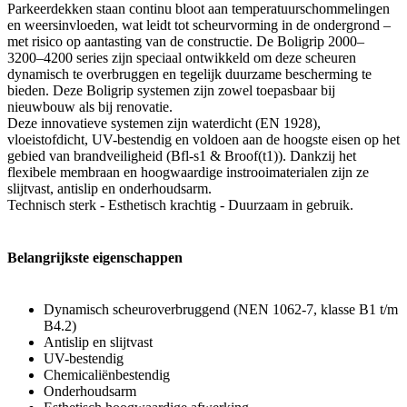
Parkeerdekken staan continu bloot aan temperatuurschommelingen
en weersinvloeden, wat leidt tot scheurvorming in de ondergrond –
met risico op aantasting van de constructie. De Boligrip 2000–
3200–4200 series zijn speciaal ontwikkeld om deze scheuren
dynamisch te overbruggen en tegelijk duurzame bescherming te
bieden. Deze Boligrip systemen zijn zowel toepasbaar bij
nieuwbouw als bij renovatie.
Deze innovatieve systemen zijn waterdicht (EN 1928),
vloeistofdicht, UV-bestendig en voldoen aan de hoogste eisen op het
gebied van brandveiligheid (Bfl-s1 & Broof(t1)). Dankzij het
flexibele membraan en hoogwaardige instrooimaterialen zijn ze
slijtvast, antislip en onderhoudsarm.
Technisch sterk - Esthetisch krachtig - Duurzaam in gebruik.
Belangrijkste eigenschappen
Dynamisch scheuroverbruggend (NEN 1062-7, klasse B1 t/m
B4.2)
Antislip en slijtvast
UV-bestendig
Chemicaliënbestendig
Onderhoudsarm