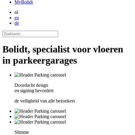
MyBolidt
nl
en
de
Bolidt, specialist voor vloeren
in parkeergarages
Doordacht design
en signing bevordert
de veiligheid van alle bezoekers
Slimme