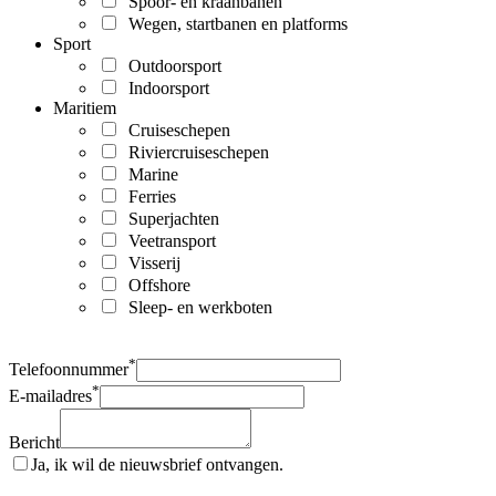
Spoor- en kraanbanen
Wegen, startbanen en platforms
Sport
Outdoorsport
Indoorsport
Maritiem
Cruiseschepen
Riviercruiseschepen
Marine
Ferries
Superjachten
Veetransport
Visserij
Offshore
Sleep- en werkboten
*
Telefoonnummer
*
E-mailadres
Bericht
Ja, ik wil de nieuwsbrief ontvangen.