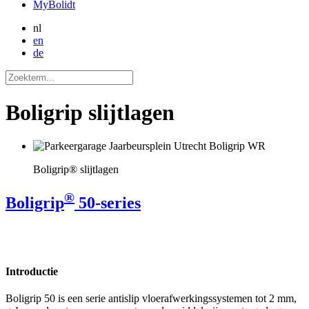
MyBolidt
nl
en
de
Boligrip slijtlagen
Boligrip® slijtlagen
®
Boligrip
50-series
Introductie
Boligrip 50 is een serie antislip vloerafwerkingssystemen tot 2 mm,