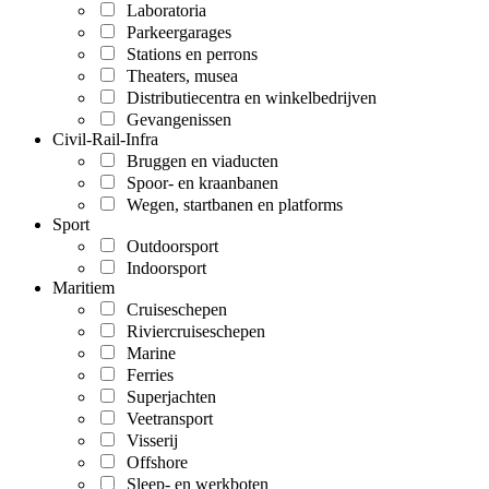
Laboratoria
Parkeergarages
Stations en perrons
Theaters, musea
Distributiecentra en winkelbedrijven
Gevangenissen
Civil-Rail-Infra
Bruggen en viaducten
Spoor- en kraanbanen
Wegen, startbanen en platforms
Sport
Outdoorsport
Indoorsport
Maritiem
Cruiseschepen
Riviercruiseschepen
Marine
Ferries
Superjachten
Veetransport
Visserij
Offshore
Sleep- en werkboten