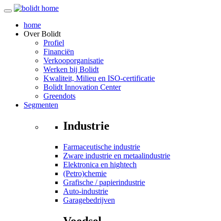
home
Over
Bolidt
Profiel
Financiën
Verkooporganisatie
Werken bij Bolidt
Kwaliteit, Milieu en ISO-certificatie
Bolidt Innovation Center
Greendots
Segmenten
Industrie
Farmaceutische industrie
Zware industrie en metaalindustrie
Elektronica en hightech
(Petro)chemie
Grafische / papierindustrie
Auto-industrie
Garagebedrijven
Voedsel