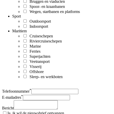
Bruggen en viaducten
Spoor- en kraanbanen
Wegen, startbanen en platforms
Sport
Outdoorsport
Indoorsport
Maritiem
Cruiseschepen
Riviercruiseschepen
Marine
Ferries
Superjachten
Veetransport
Visserij
Offshore
Sleep- en werkboten
*
Telefoonnummer
*
E-mailadres
Bericht
Ja, ik wil de nieuwsbrief ontvangen.