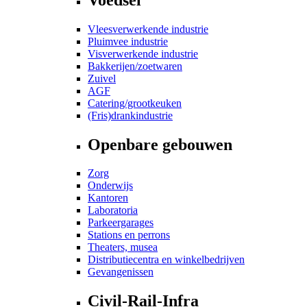
Vleesverwerkende industrie
Pluimvee industrie
Visverwerkende industrie
Bakkerijen/zoetwaren
Zuivel
AGF
Catering/grootkeuken
(Fris)drankindustrie
Openbare gebouwen
Zorg
Onderwijs
Kantoren
Laboratoria
Parkeergarages
Stations en perrons
Theaters, musea
Distributiecentra en winkelbedrijven
Gevangenissen
Civil-Rail-Infra