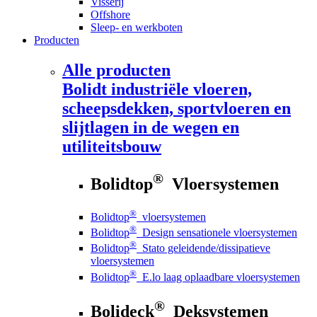
Visserij
Offshore
Sleep- en werkboten
Producten
Alle producten
Bolidt
industriële vloeren,
scheepsdekken, sportvloeren en
slijtlagen in de wegen en
utiliteitsbouw
®
Bolidtop
Vloersystemen
®
Bolidtop
vloersystemen
®
Bolidtop
Design sensationele vloersystemen
®
Bolidtop
Stato geleidende/dissipatieve
vloersystemen
®
Bolidtop
E.lo laag oplaadbare vloersystemen
®
Bolideck
Deksystemen