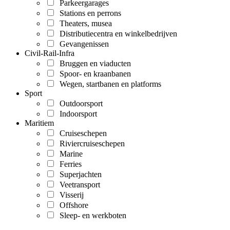
Parkeergarages
Stations en perrons
Theaters, musea
Distributiecentra en winkelbedrijven
Gevangenissen
Civil-Rail-Infra
Bruggen en viaducten
Spoor- en kraanbanen
Wegen, startbanen en platforms
Sport
Outdoorsport
Indoorsport
Maritiem
Cruiseschepen
Riviercruiseschepen
Marine
Ferries
Superjachten
Veetransport
Visserij
Offshore
Sleep- en werkboten