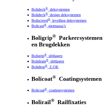
®
Bolideck
deksystemen
®
Bolideck
design deksystemen
®
Boliscreed
levelling deksystemen
®
Bolicast
gietmassa’s
®
Boligrip
Parkeersystemen
en Brugdekken
®
Boligrip
slijtlagen
®
Bolidrain
slijtlagen
®
Bolidtop
Z.OK
®
Bolicoat
Coatingsystemen
®
Bolicoat
coatingsystemen
®
Bolirail
Railfixaties