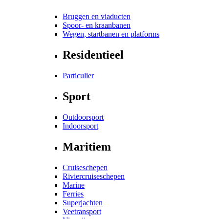
Bruggen en viaducten
Spoor- en kraanbanen
Wegen, startbanen en platforms
Residentieel
Particulier
Sport
Outdoorsport
Indoorsport
Maritiem
Cruiseschepen
Riviercruiseschepen
Marine
Ferries
Superjachten
Veetransport