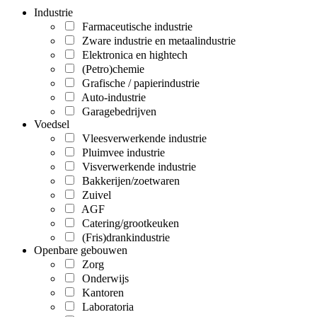
Industrie
Farmaceutische industrie
Zware industrie en metaalindustrie
Elektronica en hightech
(Petro)chemie
Grafische / papierindustrie
Auto-industrie
Garagebedrijven
Voedsel
Vleesverwerkende industrie
Pluimvee industrie
Visverwerkende industrie
Bakkerijen/zoetwaren
Zuivel
AGF
Catering/grootkeuken
(Fris)drankindustrie
Openbare gebouwen
Zorg
Onderwijs
Kantoren
Laboratoria