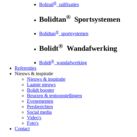
®
Bolirail
railfixaties
®
Bolidtan
Sportsystemen
®
Bolidtan
sportsystemen
®
Bolidt
Wandafwerking
®
Bolidt
wandafwerking
Referenties
Nieuws
& inspiratie
Nieuws
& inspiratie
Laatste nieuws
Bolidt booster
Beurzen & tentoonstellingen
Evenementen
Persberichten
Social media
Video's
Foto's
Contact