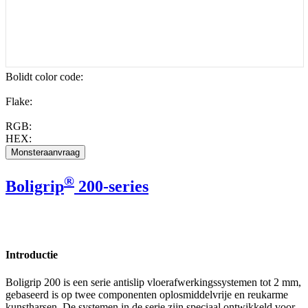
Bolidt color code
:
Flake:
RGB:
HEX:
®
Boligrip
200-series
Introductie
Boligrip 200 is een serie antislip vloerafwerkingssystemen tot 2 mm,
gebaseerd is op twee componenten oplosmiddelvrije en reukarme
kunstharsen. De systemen in de serie zijn speciaal ontwikkeld voor