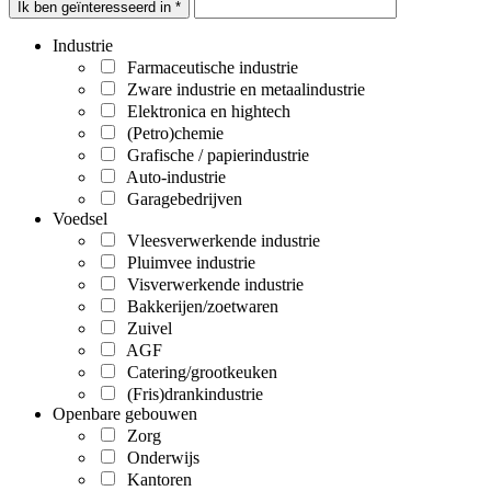
Ik ben geïnteresseerd in *
Industrie
Farmaceutische industrie
Zware industrie en metaalindustrie
Elektronica en hightech
(Petro)chemie
Grafische / papierindustrie
Auto-industrie
Garagebedrijven
Voedsel
Vleesverwerkende industrie
Pluimvee industrie
Visverwerkende industrie
Bakkerijen/zoetwaren
Zuivel
AGF
Catering/grootkeuken
(Fris)drankindustrie
Openbare gebouwen
Zorg
Onderwijs
Kantoren