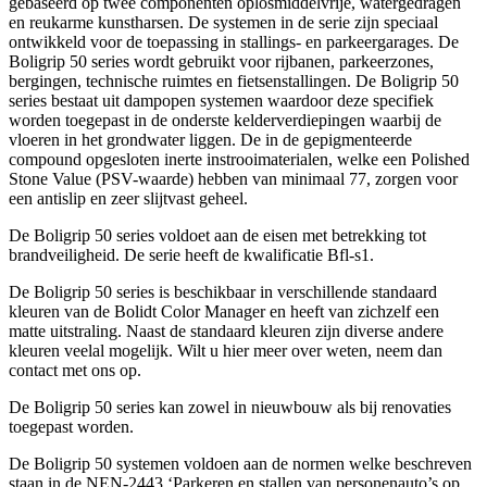
gebaseerd op twee componenten oplosmiddelvrije, watergedragen
en reukarme kunstharsen. De systemen in de serie zijn speciaal
ontwikkeld voor de toepassing in stallings- en parkeergarages. De
Boligrip 50 series wordt gebruikt voor rijbanen, parkeerzones,
bergingen, technische ruimtes en fietsenstallingen. De Boligrip 50
series bestaat uit dampopen systemen waardoor deze specifiek
worden toegepast in de onderste kelderverdiepingen waarbij de
vloeren in het grondwater liggen. De in de gepigmenteerde
compound opgesloten inerte instrooimaterialen, welke een Polished
Stone Value (PSV-waarde) hebben van minimaal 77, zorgen voor
een antislip en zeer slijtvast geheel.
De Boligrip 50 series voldoet aan de eisen met betrekking tot
brandveiligheid. De serie heeft de kwalificatie Bfl-s1.
De Boligrip 50 series is beschikbaar in verschillende standaard
kleuren van de Bolidt Color Manager en heeft van zichzelf een
matte uitstraling. Naast de standaard kleuren zijn diverse andere
kleuren veelal mogelijk. Wilt u hier meer over weten, neem dan
contact met ons op.
De Boligrip 50 series kan zowel in nieuwbouw als bij renovaties
toegepast worden.
De Boligrip 50 systemen voldoen aan de normen welke beschreven
staan in de NEN-2443 ‘Parkeren en stallen van personenauto’s op