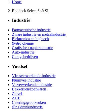
Home
Bolideck Select Soft SI
Industrie
Farmaceutische industrie
Zware industrie en metaalindustrie
Elektronica en hightech
(Petro)chemie
Grafische / papierindustrie
Auto-industrie
Garagebedrijven
Voedsel
Vleesverwerkende industrie
Pluimvee industrie
Visverwerkende industrie
Bakkerijen/zoetwaren
Zuivel
AGF
Catering/grootkeuken
(Fris)drankindustrie