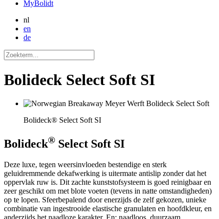
MyBolidt
nl
en
de
Bolideck Select Soft SI
Bolideck® Select Soft SI
®
Bolideck
Select Soft SI
Deze luxe, tegen weersinvloeden bestendige en sterk
geluidremmende dekafwerking is uitermate antislip zonder dat het
oppervlak ruw is. Dit zachte kunststofsysteem is goed reinigbaar en
zeer geschikt om met blote voeten (tevens in natte omstandigheden)
op te lopen. Sfeerbepalend door enerzijds de zelf gekozen, unieke
combinatie van ingestrooide elastische granulaten en hoofdkleur, en
anderzijds het naadloze karakter. En: naadloos, duurzaam,