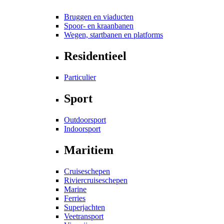
Bruggen en viaducten
Spoor- en kraanbanen
Wegen, startbanen en platforms
Residentieel
Particulier
Sport
Outdoorsport
Indoorsport
Maritiem
Cruiseschepen
Riviercruiseschepen
Marine
Ferries
Superjachten
Veetransport