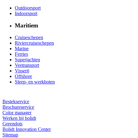
Outdoorsport
Indoorsport
Maritiem
Cruiseschepen
Riviercruiseschepen
Marine
Ferries
Superjachten
Veetransport
Visserij
Offshore
Sleep- en werkboten
Bestekservice
Brochureservice
Color manager
Werken bij bolidt
Greendots
Bolidt Innovation Center
Sitemap