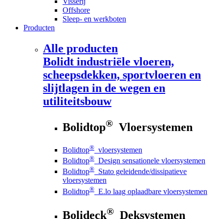
Visserij
Offshore
Sleep- en werkboten
Producten
Alle producten
Bolidt
industriële vloeren,
scheepsdekken, sportvloeren en
slijtlagen in de wegen en
utiliteitsbouw
®
Bolidtop
Vloersystemen
®
Bolidtop
vloersystemen
®
Bolidtop
Design sensationele vloersystemen
®
Bolidtop
Stato geleidende/dissipatieve
vloersystemen
®
Bolidtop
E.lo laag oplaadbare vloersystemen
®
Bolideck
Deksystemen