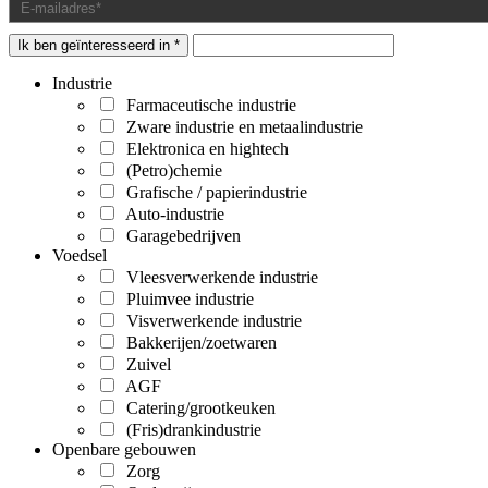
Ik ben geïnteresseerd in *
Industrie
Farmaceutische industrie
Zware industrie en metaalindustrie
Elektronica en hightech
(Petro)chemie
Grafische / papierindustrie
Auto-industrie
Garagebedrijven
Voedsel
Vleesverwerkende industrie
Pluimvee industrie
Visverwerkende industrie
Bakkerijen/zoetwaren
Zuivel
AGF
Catering/grootkeuken
(Fris)drankindustrie
Openbare gebouwen
Zorg