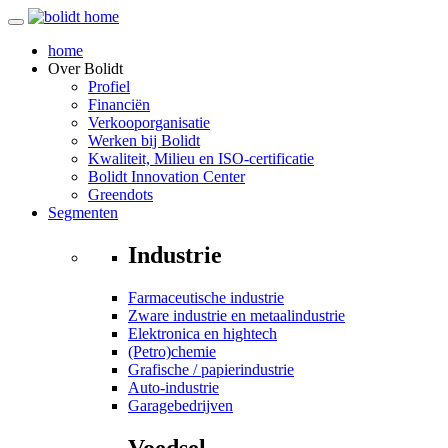
home
Over
Bolidt
Profiel
Financiën
Verkooporganisatie
Werken bij Bolidt
Kwaliteit, Milieu en ISO-certificatie
Bolidt Innovation Center
Greendots
Segmenten
Industrie
Farmaceutische industrie
Zware industrie en metaalindustrie
Elektronica en hightech
(Petro)chemie
Grafische / papierindustrie
Auto-industrie
Garagebedrijven
Voedsel