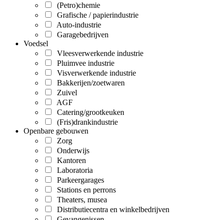
(Petro)chemie
Grafische / papierindustrie
Auto-industrie
Garagebedrijven
Voedsel
Vleesverwerkende industrie
Pluimvee industrie
Visverwerkende industrie
Bakkerijen/zoetwaren
Zuivel
AGF
Catering/grootkeuken
(Fris)drankindustrie
Openbare gebouwen
Zorg
Onderwijs
Kantoren
Laboratoria
Parkeergarages
Stations en perrons
Theaters, musea
Distributiecentra en winkelbedrijven
Gevangenissen