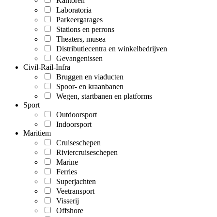
Kantoren
Laboratoria
Parkeergarages
Stations en perrons
Theaters, musea
Distributiecentra en winkelbedrijven
Gevangenissen
Civil-Rail-Infra
Bruggen en viaducten
Spoor- en kraanbanen
Wegen, startbanen en platforms
Sport
Outdoorsport
Indoorsport
Maritiem
Cruiseschepen
Riviercruiseschepen
Marine
Ferries
Superjachten
Veetransport
Visserij
Offshore