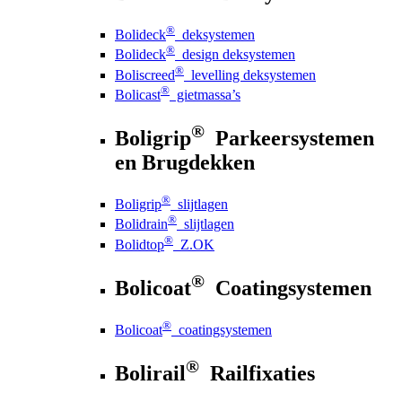
®
Bolideck
deksystemen
®
Bolideck
design deksystemen
®
Boliscreed
levelling deksystemen
®
Bolicast
gietmassa’s
®
Boligrip
Parkeersystemen
en Brugdekken
®
Boligrip
slijtlagen
®
Bolidrain
slijtlagen
®
Bolidtop
Z.OK
®
Bolicoat
Coatingsystemen
®
Bolicoat
coatingsystemen
®
Bolirail
Railfixaties