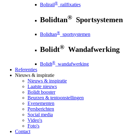
®
Bolirail
railfixaties
®
Bolidtan
Sportsystemen
®
Bolidtan
sportsystemen
®
Bolidt
Wandafwerking
®
Bolidt
wandafwerking
Referenties
Nieuws
& inspiratie
Nieuws
& inspiratie
Laatste nieuws
Bolidt booster
Beurzen & tentoonstellingen
Evenementen
Persberichten
Social media
Video's
Foto's
Contact