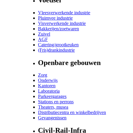
Vleesverwerkende industrie
Pluimvee industrie
Visverwerkende industrie
Bakkerijen/zoetwaren
Zuivel
AGF
Catering/grootkeuken
(Fris)drankindustrie
Openbare gebouwen
Zorg
Onderwijs
Kantoren
Laboratoria
Parkeergarages
Stations en perrons
Theaters, musea
Distributiecentra en winkelbedrijven
Gevangenissen
Civil-Rail-Infra