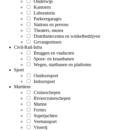
Onderwijs
Kantoren
Laboratoria
Parkeergarages
Stations en perrons
Theaters, musea
Distributiecentra en winkelbedrijven
Gevangenissen
Civil-Rail-Infra
Bruggen en viaducten
Spoor- en kraanbanen
Wegen, startbanen en platforms
Sport
Outdoorsport
Indoorsport
Maritiem
Cruiseschepen
Riviercruiseschepen
Marine
Ferries
Superjachten
Veetransport
Visserij