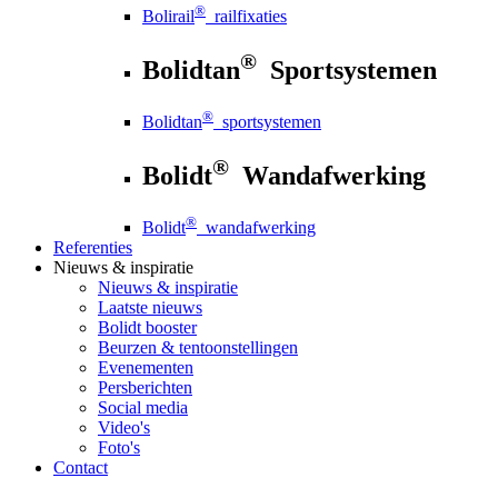
®
Bolirail
railfixaties
®
Bolidtan
Sportsystemen
®
Bolidtan
sportsystemen
®
Bolidt
Wandafwerking
®
Bolidt
wandafwerking
Referenties
Nieuws
& inspiratie
Nieuws
& inspiratie
Laatste nieuws
Bolidt booster
Beurzen & tentoonstellingen
Evenementen
Persberichten
Social media
Video's
Foto's
Contact