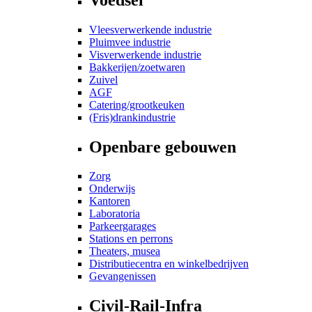
Vleesverwerkende industrie
Pluimvee industrie
Visverwerkende industrie
Bakkerijen/zoetwaren
Zuivel
AGF
Catering/grootkeuken
(Fris)drankindustrie
Openbare gebouwen
Zorg
Onderwijs
Kantoren
Laboratoria
Parkeergarages
Stations en perrons
Theaters, musea
Distributiecentra en winkelbedrijven
Gevangenissen
Civil-Rail-Infra