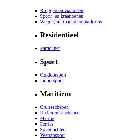
Bruggen en viaducten
Spoor- en kraanbanen
Wegen, startbanen en platforms
Residentieel
Particulier
Sport
Outdoorsport
Indoorsport
Maritiem
Cruiseschepen
Riviercruiseschepen
Marine
Ferries
Superjachten
Veetransport