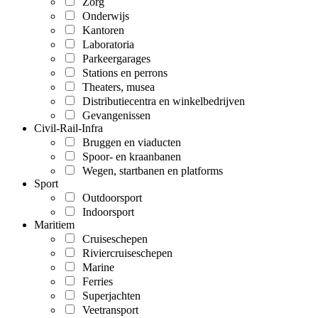
Zorg
Onderwijs
Kantoren
Laboratoria
Parkeergarages
Stations en perrons
Theaters, musea
Distributiecentra en winkelbedrijven
Gevangenissen
Civil-Rail-Infra
Bruggen en viaducten
Spoor- en kraanbanen
Wegen, startbanen en platforms
Sport
Outdoorsport
Indoorsport
Maritiem
Cruiseschepen
Riviercruiseschepen
Marine
Ferries
Superjachten
Veetransport