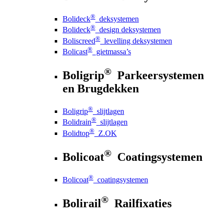
®
Bolideck
deksystemen
®
Bolideck
design deksystemen
®
Boliscreed
levelling deksystemen
®
Bolicast
gietmassa’s
®
Boligrip
Parkeersystemen
en Brugdekken
®
Boligrip
slijtlagen
®
Bolidrain
slijtlagen
®
Bolidtop
Z.OK
®
Bolicoat
Coatingsystemen
®
Bolicoat
coatingsystemen
®
Bolirail
Railfixaties