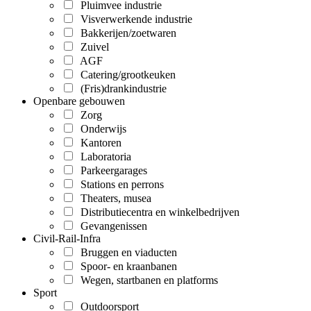
Pluimvee industrie
Visverwerkende industrie
Bakkerijen/zoetwaren
Zuivel
AGF
Catering/grootkeuken
(Fris)drankindustrie
Openbare gebouwen
Zorg
Onderwijs
Kantoren
Laboratoria
Parkeergarages
Stations en perrons
Theaters, musea
Distributiecentra en winkelbedrijven
Gevangenissen
Civil-Rail-Infra
Bruggen en viaducten
Spoor- en kraanbanen
Wegen, startbanen en platforms
Sport
Outdoorsport