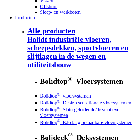
Visserij
Offshore
Sleep- en werkboten
Producten
Alle producten
Bolidt
industriële vloeren,
scheepsdekken, sportvloeren en
slijtlagen in de wegen en
utiliteitsbouw
®
Bolidtop
Vloersystemen
®
Bolidtop
vloersystemen
®
Bolidtop
Design sensationele vloersystemen
®
Bolidtop
Stato geleidende/dissipatieve
vloersystemen
®
Bolidtop
E.lo laag oplaadbare vloersystemen
®
Bolideck
Deksystemen