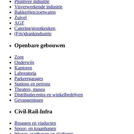
Pluimvee industrie
Visverwerkende industrie
Bakkerijen/zoetwaren
Zuivel
AGF
Catering/grootkeuken
(Fris)drankindustrie
Openbare gebouwen
Zorg
Onderwijs
Kantoren
Laboratoria
Parkeergarages
Stations en perrons
Theaters, musea
Distributiecentra en winkelbedrijven
Gevangenissen
Civil-Rail-Infra
Bruggen en viaducten
Spoor- en kraanbanen
Wegen, startbanen en platforms