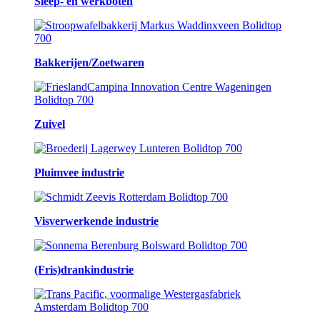
Sleep- en werkboten
Bakkerijen/Zoetwaren
Zuivel
Pluimvee industrie
Visverwerkende industrie
(Fris)drankindustrie