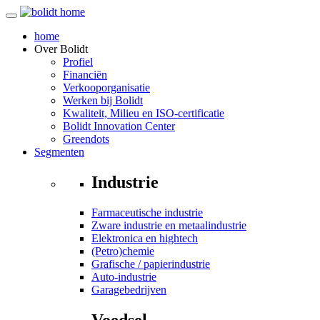
home
Over
Bolidt
Profiel
Financiën
Verkooporganisatie
Werken bij Bolidt
Kwaliteit, Milieu en ISO-certificatie
Bolidt Innovation Center
Greendots
Segmenten
Industrie
Farmaceutische industrie
Zware industrie en metaalindustrie
Elektronica en hightech
(Petro)chemie
Grafische / papierindustrie
Auto-industrie
Garagebedrijven
Voedsel