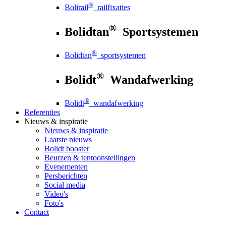
®
Bolirail
railfixaties
®
Bolidtan
Sportsystemen
®
Bolidtan
sportsystemen
®
Bolidt
Wandafwerking
®
Bolidt
wandafwerking
Referenties
Nieuws
& inspiratie
Nieuws
& inspiratie
Laatste nieuws
Bolidt booster
Beurzen & tentoonstellingen
Evenementen
Persberichten
Social media
Video's
Foto's
Contact