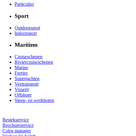
Particulier
Sport
Outdoorsport
Indoorsport
Maritiem
Cruiseschepen
Riviercruiseschepen
Marine
Ferries
Superjachten
Veetransport
Visserij
Offshore
Sleep- en werkboten
Bestekservice
Brochureservice
Color manager