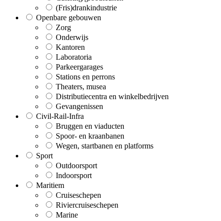
(Fris)drankindustrie
Openbare gebouwen
Zorg
Onderwijs
Kantoren
Laboratoria
Parkeergarages
Stations en perrons
Theaters, musea
Distributiecentra en winkelbedrijven
Gevangenissen
Civil-Rail-Infra
Bruggen en viaducten
Spoor- en kraanbanen
Wegen, startbanen en platforms
Sport
Outdoorsport
Indoorsport
Maritiem
Cruiseschepen
Riviercruiseschepen
Marine