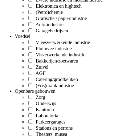
Elektronica en hightech
(Petro)chemie
Grafische / papierindustrie
Auto-industrie
Garagebedrijven
Voedsel
Vleesverwerkende industrie
Pluimvee industrie
Visverwerkende industrie
Bakkerijen/zoetwaren
Zuivel
AGF
Catering/grootkeuken
(Fris)drankindustrie
Openbare gebouwen
Zorg
Onderwijs
Kantoren
Laboratoria
Parkeergarages
Stations en perrons
Theaters, musea