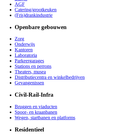
AGF
Catering/grootkeuken
(Fris)drankindustrie
Openbare gebouwen
Zorg
Onderwijs
Kantoren
Laboratoria
Parkeergarages
Stations en perrons
Theaters, musea
Distributiecentra en winkelbedrijven
Gevangenissen
Civil-Rail-Infra
Bruggen en viaducten
Spoor- en kraanbanen
Wegen, startbanen en platforms
Residentieel