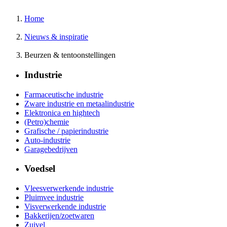
Home
Nieuws & inspiratie
Beurzen & tentoonstellingen
Industrie
Farmaceutische industrie
Zware industrie en metaalindustrie
Elektronica en hightech
(Petro)chemie
Grafische / papierindustrie
Auto-industrie
Garagebedrijven
Voedsel
Vleesverwerkende industrie
Pluimvee industrie
Visverwerkende industrie
Bakkerijen/zoetwaren
Zuivel