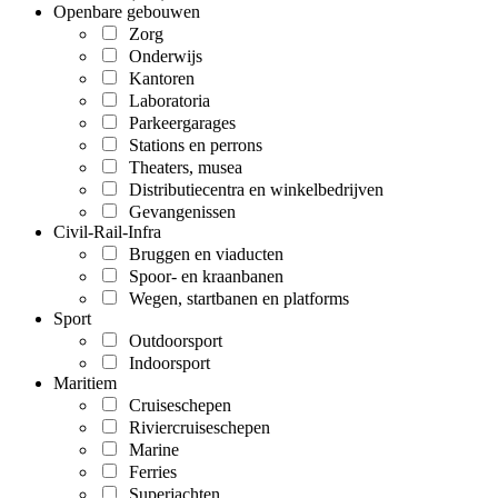
Openbare gebouwen
Zorg
Onderwijs
Kantoren
Laboratoria
Parkeergarages
Stations en perrons
Theaters, musea
Distributiecentra en winkelbedrijven
Gevangenissen
Civil-Rail-Infra
Bruggen en viaducten
Spoor- en kraanbanen
Wegen, startbanen en platforms
Sport
Outdoorsport
Indoorsport
Maritiem
Cruiseschepen
Riviercruiseschepen
Marine
Ferries
Superjachten