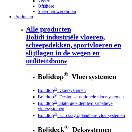
Visserij
Offshore
Sleep- en werkboten
Producten
Alle producten
Bolidt
industriële vloeren,
scheepsdekken, sportvloeren en
slijtlagen in de wegen en
utiliteitsbouw
®
Bolidtop
Vloersystemen
®
Bolidtop
vloersystemen
®
Bolidtop
Design sensationele vloersystemen
®
Bolidtop
Stato geleidende/dissipatieve
vloersystemen
®
Bolidtop
E.lo laag oplaadbare vloersystemen
®
Bolideck
Deksystemen