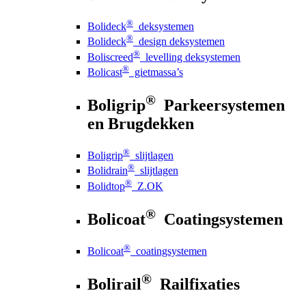
®
Bolideck
deksystemen
®
Bolideck
design deksystemen
®
Boliscreed
levelling deksystemen
®
Bolicast
gietmassa’s
®
Boligrip
Parkeersystemen
en Brugdekken
®
Boligrip
slijtlagen
®
Bolidrain
slijtlagen
®
Bolidtop
Z.OK
®
Bolicoat
Coatingsystemen
®
Bolicoat
coatingsystemen
®
Bolirail
Railfixaties