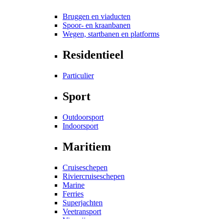
Bruggen en viaducten
Spoor- en kraanbanen
Wegen, startbanen en platforms
Residentieel
Particulier
Sport
Outdoorsport
Indoorsport
Maritiem
Cruiseschepen
Riviercruiseschepen
Marine
Ferries
Superjachten
Veetransport