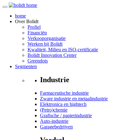
home
Over
Bolidt
Profiel
Financiën
Verkooporganisatie
Werken bij Bolidt
Kwaliteit, Milieu en ISO-certificatie
Bolidt Innovation Center
Greendots
Segmenten
Industrie
Farmaceutische industrie
Zware industrie en metaalindustrie
Elektronica en hightech
(Petro)chemie
Grafische / papierindustrie
Auto-industrie
Garagebedrijven
Voedsel