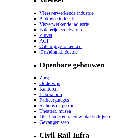
Vleesverwerkende industrie
Pluimvee industrie
Visverwerkende industrie
Bakkerijen/zoetwaren
Zuivel
AGF
Catering/grootkeuken
(Fris)drankindustrie
Openbare gebouwen
Zorg
Onderwijs
Kantoren
Laboratoria
Parkeergarages
Stations en perrons
Theaters, musea
Distributiecentra en winkelbedrijven
Gevangenissen
Civil-Rail-Infra