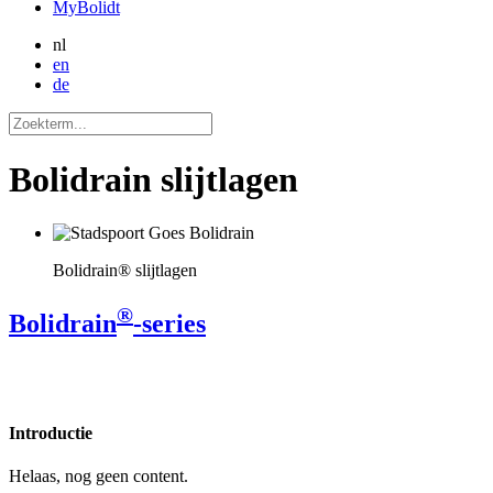
MyBolidt
nl
en
de
Bolidrain slijtlagen
Bolidrain® slijtlagen
®
Bolidrain
-series
Introductie
Helaas, nog geen content.