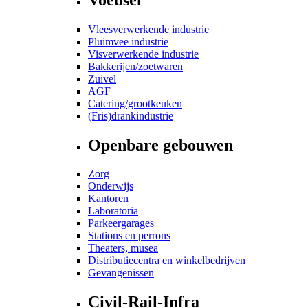
Vleesverwerkende industrie
Pluimvee industrie
Visverwerkende industrie
Bakkerijen/zoetwaren
Zuivel
AGF
Catering/grootkeuken
(Fris)drankindustrie
Openbare gebouwen
Zorg
Onderwijs
Kantoren
Laboratoria
Parkeergarages
Stations en perrons
Theaters, musea
Distributiecentra en winkelbedrijven
Gevangenissen
Civil-Rail-Infra