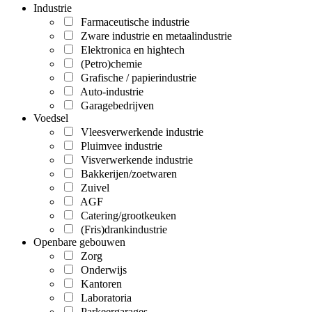
Industrie
Farmaceutische industrie
Zware industrie en metaalindustrie
Elektronica en hightech
(Petro)chemie
Grafische / papierindustrie
Auto-industrie
Garagebedrijven
Voedsel
Vleesverwerkende industrie
Pluimvee industrie
Visverwerkende industrie
Bakkerijen/zoetwaren
Zuivel
AGF
Catering/grootkeuken
(Fris)drankindustrie
Openbare gebouwen
Zorg
Onderwijs
Kantoren
Laboratoria
Parkeergarages