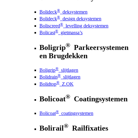
®
Bolideck
deksystemen
®
Bolideck
design deksystemen
®
Boliscreed
levelling deksystemen
®
Bolicast
gietmassa’s
®
Boligrip
Parkeersystemen
en Brugdekken
®
Boligrip
slijtlagen
®
Bolidrain
slijtlagen
®
Bolidtop
Z.OK
®
Bolicoat
Coatingsystemen
®
Bolicoat
coatingsystemen
®
Bolirail
Railfixaties