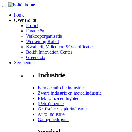
home
Over
Bolidt
Profiel
Financiën
Verkooporganisatie
Werken bij Bolidt
Kwaliteit, Milieu en ISO-certificatie
Bolidt Innovation Center
Greendots
Segmenten
Industrie
Farmaceutische industrie
Zware industrie en metaalindustrie
Elektronica en hightech
(Petro)chemie
Grafische / papierindustrie
Auto-industrie
Garagebedrijven
Voedsel