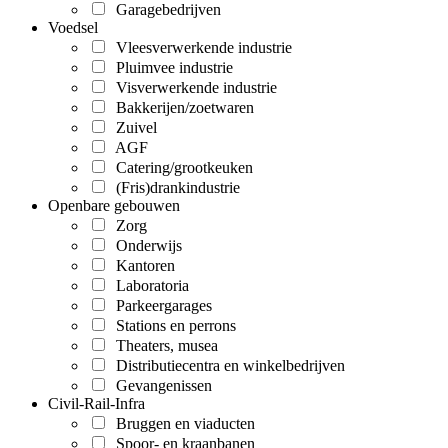
Garagebedrijven
Voedsel
Vleesverwerkende industrie
Pluimvee industrie
Visverwerkende industrie
Bakkerijen/zoetwaren
Zuivel
AGF
Catering/grootkeuken
(Fris)drankindustrie
Openbare gebouwen
Zorg
Onderwijs
Kantoren
Laboratoria
Parkeergarages
Stations en perrons
Theaters, musea
Distributiecentra en winkelbedrijven
Gevangenissen
Civil-Rail-Infra
Bruggen en viaducten
Spoor- en kraanbanen