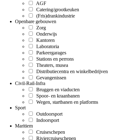
AGF
Catering/grootkeuken
(Fris)drankindustrie
Openbare gebouwen
Zorg
Onderwijs
Kantoren
Laboratoria
Parkeergarages
Stations en perrons
Theaters, musea
Distributiecentra en winkelbedrijven
Gevangenissen
Civil-Rail-Infra
Bruggen en viaducten
Spoor- en kraanbanen
Wegen, startbanen en platforms
Sport
Outdoorsport
Indoorsport
Maritiem
Cruiseschepen
Riviercruiseschepen