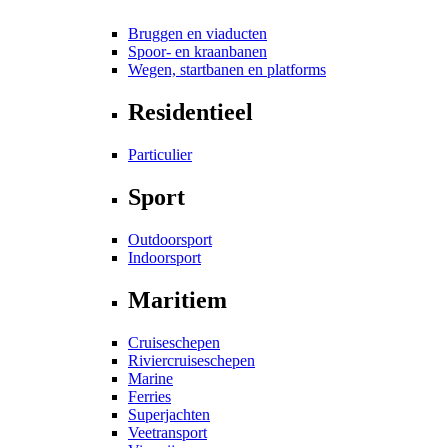
Bruggen en viaducten
Spoor- en kraanbanen
Wegen, startbanen en platforms
Residentieel
Particulier
Sport
Outdoorsport
Indoorsport
Maritiem
Cruiseschepen
Riviercruiseschepen
Marine
Ferries
Superjachten
Veetransport