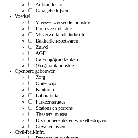
Auto-industrie
Garagebedrijven
Voedsel
Vleesverwerkende industrie
Pluimvee industrie
Visverwerkende industrie
Bakkerijen/zoetwaren
Zuivel
AGF
Catering/grootkeuken
(Fris)drankindustrie
Openbare gebouwen
Zorg
Onderwijs
Kantoren
Laboratoria
Parkeergarages
Stations en perrons
Theaters, musea
Distributiecentra en winkelbedrijven
Gevangenissen
Civil-Rail-Infra