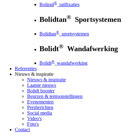
®
Bolirail
railfixaties
®
Bolidtan
Sportsystemen
®
Bolidtan
sportsystemen
®
Bolidt
Wandafwerking
®
Bolidt
wandafwerking
Referenties
Nieuws
& inspiratie
Nieuws
& inspiratie
Laatste nieuws
Bolidt booster
Beurzen & tentoonstellingen
Evenementen
Persberichten
Social media
Video's
Foto's
Contact