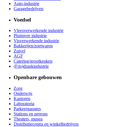
Auto-industrie
Garagebedrijven
Voedsel
Vleesverwerkende industrie
Pluimvee industrie
Visverwerkende industrie
Bakkerijen/zoetwaren
Zuivel
AGF
Catering/grootkeuken
(Fris)drankindustrie
Openbare gebouwen
Zorg
Onderwijs
Kantoren
Laboratoria
Parkeergarages
Stations en perrons
Theaters, musea
Distributiecentra en winkelbedrijven