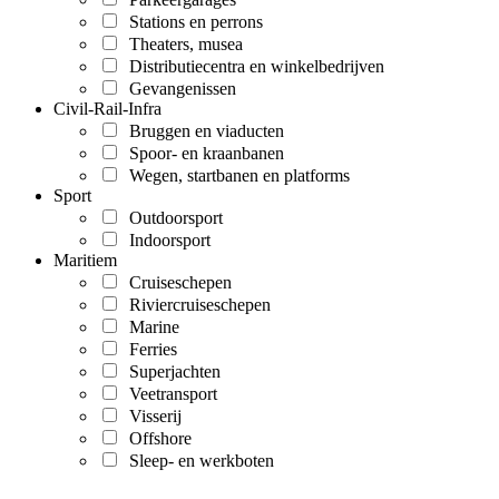
Stations en perrons
Theaters, musea
Distributiecentra en winkelbedrijven
Gevangenissen
Civil-Rail-Infra
Bruggen en viaducten
Spoor- en kraanbanen
Wegen, startbanen en platforms
Sport
Outdoorsport
Indoorsport
Maritiem
Cruiseschepen
Riviercruiseschepen
Marine
Ferries
Superjachten
Veetransport
Visserij
Offshore
Sleep- en werkboten