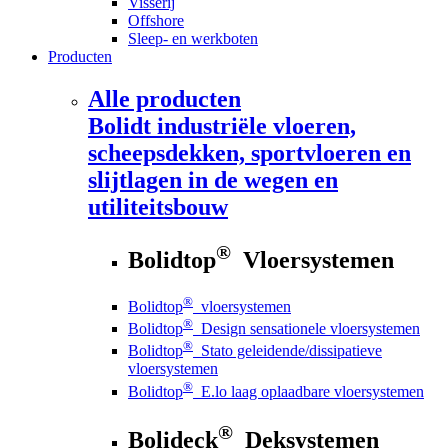
Visserij
Offshore
Sleep- en werkboten
Producten
Alle producten
Bolidt
industriële vloeren,
scheepsdekken, sportvloeren en
slijtlagen in de wegen en
utiliteitsbouw
®
Bolidtop
Vloersystemen
®
Bolidtop
vloersystemen
®
Bolidtop
Design sensationele vloersystemen
®
Bolidtop
Stato geleidende/dissipatieve
vloersystemen
®
Bolidtop
E.lo laag oplaadbare vloersystemen
®
Bolideck
Deksystemen