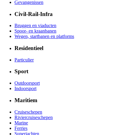
Gevangenissen
Civil-Rail-Infra
Bruggen en viaducten
Spoor- en kraanbanen
Wegen, startbanen en platforms
Residentieel
Particulier
Sport
Outdoorsport
Indoorsport
Maritiem
Cruiseschepen
Riviercruiseschepen
Marine
Ferries
Superjachten