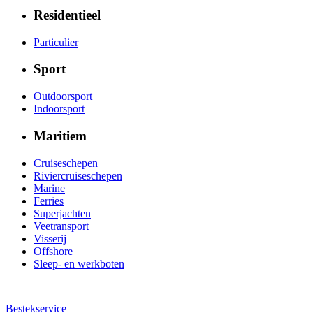
Residentieel
Particulier
Sport
Outdoorsport
Indoorsport
Maritiem
Cruiseschepen
Riviercruiseschepen
Marine
Ferries
Superjachten
Veetransport
Visserij
Offshore
Sleep- en werkboten
Bestekservice