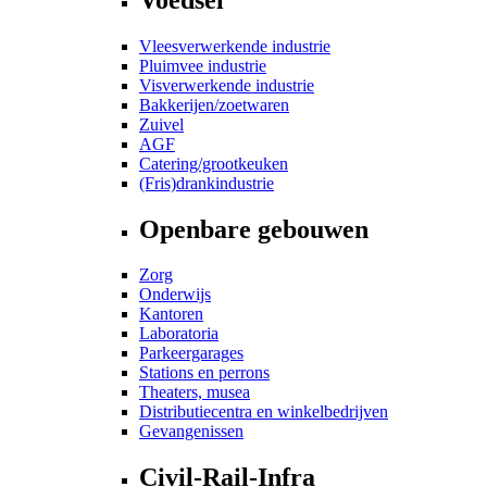
Vleesverwerkende industrie
Pluimvee industrie
Visverwerkende industrie
Bakkerijen/zoetwaren
Zuivel
AGF
Catering/grootkeuken
(Fris)drankindustrie
Openbare gebouwen
Zorg
Onderwijs
Kantoren
Laboratoria
Parkeergarages
Stations en perrons
Theaters, musea
Distributiecentra en winkelbedrijven
Gevangenissen
Civil-Rail-Infra