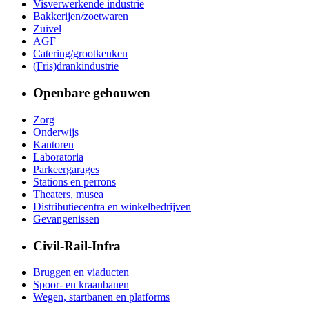
Visverwerkende industrie
Bakkerijen/zoetwaren
Zuivel
AGF
Catering/grootkeuken
(Fris)drankindustrie
Openbare gebouwen
Zorg
Onderwijs
Kantoren
Laboratoria
Parkeergarages
Stations en perrons
Theaters, musea
Distributiecentra en winkelbedrijven
Gevangenissen
Civil-Rail-Infra
Bruggen en viaducten
Spoor- en kraanbanen
Wegen, startbanen en platforms