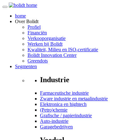
home
Over
Bolidt
Profiel
Financiën
Verkooporganisatie
Werken bij Bolidt
Kwaliteit, Milieu en ISO-certificatie
Bolidt Innovation Center
Greendots
Segmenten
Industrie
Farmaceutische industrie
Zware industrie en metaalindustrie
Elektronica en hightech
(Petro)chemie
Grafische / papierindustrie
Auto-industrie
Garagebedrijven
Voedsel