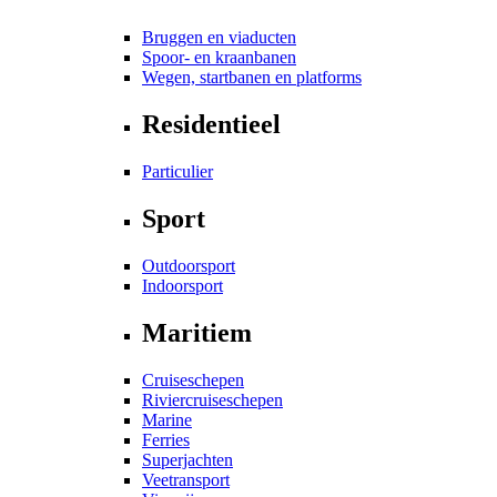
Bruggen en viaducten
Spoor- en kraanbanen
Wegen, startbanen en platforms
Residentieel
Particulier
Sport
Outdoorsport
Indoorsport
Maritiem
Cruiseschepen
Riviercruiseschepen
Marine
Ferries
Superjachten
Veetransport