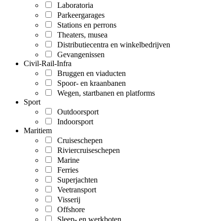
Laboratoria
Parkeergarages
Stations en perrons
Theaters, musea
Distributiecentra en winkelbedrijven
Gevangenissen
Civil-Rail-Infra
Bruggen en viaducten
Spoor- en kraanbanen
Wegen, startbanen en platforms
Sport
Outdoorsport
Indoorsport
Maritiem
Cruiseschepen
Riviercruiseschepen
Marine
Ferries
Superjachten
Veetransport
Visserij
Offshore
Sleep- en werkboten