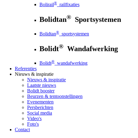
®
Bolirail
railfixaties
®
Bolidtan
Sportsystemen
®
Bolidtan
sportsystemen
®
Bolidt
Wandafwerking
®
Bolidt
wandafwerking
Referenties
Nieuws
& inspiratie
Nieuws
& inspiratie
Laatste nieuws
Bolidt booster
Beurzen & tentoonstellingen
Evenementen
Persberichten
Social media
Video's
Foto's
Contact