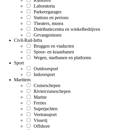
Kantoren
Laboratoria
Parkeergarages
Stations en perrons
Theaters, musea
Distributiecentra en winkelbedrijven
Gevangenissen
Civil-Rail-Infra
Bruggen en viaducten
Spoor- en kraanbanen
Wegen, startbanen en platforms
Sport
Outdoorsport
Indoorsport
Maritiem
Cruiseschepen
Riviercruiseschepen
Marine
Ferries
Superjachten
Veetransport
Visserij
Offshore