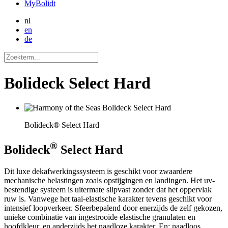
MyBolidt
nl
en
de
Bolideck Select Hard
Bolideck® Select Hard
®
Bolideck
Select Hard
Dit luxe dekafwerkingssysteem is geschikt voor zwaardere
mechanische belastingen zoals opstijgingen en landingen. Het uv-
bestendige systeem is uitermate slipvast zonder dat het oppervlak
ruw is. Vanwege het taai-elastische karakter tevens geschikt voor
intensief loopverkeer. Sfeerbepalend door enerzijds de zelf gekozen,
unieke combinatie van ingestrooide elastische granulaten en
hoofdkleur, en anderzijds het naadloze karakter. En: naadloos,