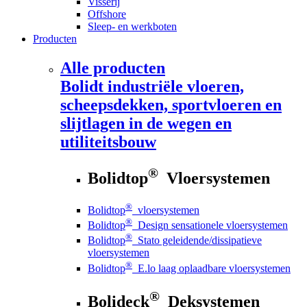
Visserij
Offshore
Sleep- en werkboten
Producten
Alle producten
Bolidt
industriële vloeren,
scheepsdekken, sportvloeren en
slijtlagen in de wegen en
utiliteitsbouw
®
Bolidtop
Vloersystemen
®
Bolidtop
vloersystemen
®
Bolidtop
Design sensationele vloersystemen
®
Bolidtop
Stato geleidende/dissipatieve
vloersystemen
®
Bolidtop
E.lo laag oplaadbare vloersystemen
®
Bolideck
Deksystemen