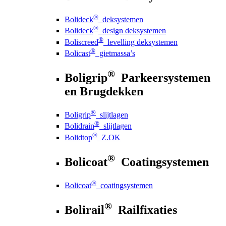
®
Bolideck
deksystemen
®
Bolideck
design deksystemen
®
Boliscreed
levelling deksystemen
®
Bolicast
gietmassa’s
®
Boligrip
Parkeersystemen
en Brugdekken
®
Boligrip
slijtlagen
®
Bolidrain
slijtlagen
®
Bolidtop
Z.OK
®
Bolicoat
Coatingsystemen
®
Bolicoat
coatingsystemen
®
Bolirail
Railfixaties