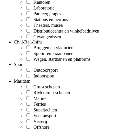
Kantoren
Laboratoria
Parkeergarages
Stations en perrons
Theaters, musea
Distributiecentra en winkelbedrijven
Gevangenissen
Civil-Rail-Infra
Bruggen en viaducten
Spoor- en kraanbanen
Wegen, startbanen en platforms
Sport
Outdoorsport
Indoorsport
Maritiem
Cruiseschepen
Riviercruiseschepen
Marine
Ferries
Superjachten
Veetransport
Visserij
Offshore