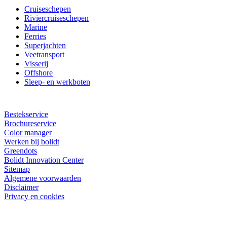
Cruiseschepen
Riviercruiseschepen
Marine
Ferries
Superjachten
Veetransport
Visserij
Offshore
Sleep- en werkboten
Bestekservice
Brochureservice
Color manager
Werken bij bolidt
Greendots
Bolidt Innovation Center
Sitemap
Algemene voorwaarden
Disclaimer
Privacy en cookies