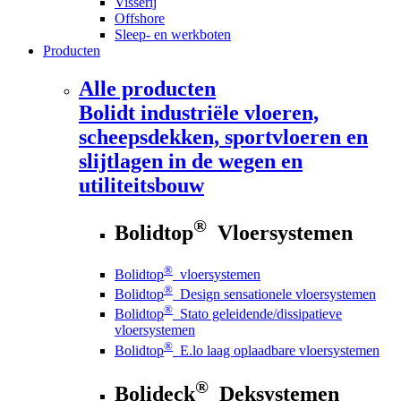
Visserij
Offshore
Sleep- en werkboten
Producten
Alle producten
Bolidt
industriële vloeren,
scheepsdekken, sportvloeren en
slijtlagen in de wegen en
utiliteitsbouw
®
Bolidtop
Vloersystemen
®
Bolidtop
vloersystemen
®
Bolidtop
Design sensationele vloersystemen
®
Bolidtop
Stato geleidende/dissipatieve
vloersystemen
®
Bolidtop
E.lo laag oplaadbare vloersystemen
®
Bolideck
Deksystemen