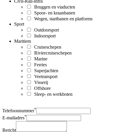
Civil-Rail-Infra
Bruggen en viaducten
Spoor- en kraanbanen
Wegen, startbanen en platforms
Sport
Outdoorsport
Indoorsport
Maritiem
Cruiseschepen
Riviercruiseschepen
Marine
Ferries
Superjachten
Veetransport
Visserij
Offshore
Sleep- en werkboten
*
Telefoonnummer
*
E-mailadres
Bericht