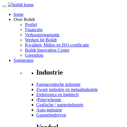
home
Over
Bolidt
Profiel
Financiën
Verkooporganisatie
Werken bij Bolidt
Kwaliteit, Milieu en ISO-certificatie
Bolidt Innovation Center
Greendots
Segmenten
Industrie
Farmaceutische industrie
Zware industrie en metaalindustrie
Elektronica en hightech
(Petro)chemie
Grafische / papierindustrie
Auto-industrie
Garagebedrijven
Voedsel