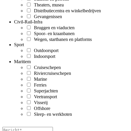
Theaters, musea
Distributiecentra en winkelbedrijven
Gevangenissen
Civil-Rail-Infra
Bruggen en viaducten
Spoor- en kraanbanen
Wegen, startbanen en platforms
Sport
Outdoorsport
Indoorsport
Maritiem
Cruiseschepen
Riviercruiseschepen
Marine
Ferries
Superjachten
Veetransport
Visserij
Offshore
Sleep- en werkboten