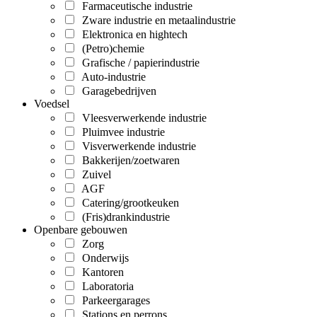
Farmaceutische industrie
Zware industrie en metaalindustrie
Elektronica en hightech
(Petro)chemie
Grafische / papierindustrie
Auto-industrie
Garagebedrijven
Voedsel
Vleesverwerkende industrie
Pluimvee industrie
Visverwerkende industrie
Bakkerijen/zoetwaren
Zuivel
AGF
Catering/grootkeuken
(Fris)drankindustrie
Openbare gebouwen
Zorg
Onderwijs
Kantoren
Laboratoria
Parkeergarages
Stations en perrons