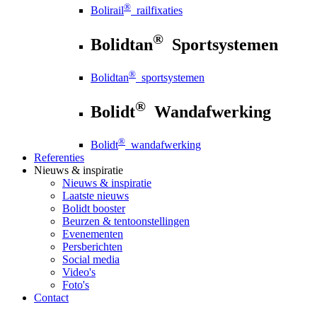
®
Bolirail
railfixaties
®
Bolidtan
Sportsystemen
®
Bolidtan
sportsystemen
®
Bolidt
Wandafwerking
®
Bolidt
wandafwerking
Referenties
Nieuws
& inspiratie
Nieuws
& inspiratie
Laatste nieuws
Bolidt booster
Beurzen & tentoonstellingen
Evenementen
Persberichten
Social media
Video's
Foto's
Contact