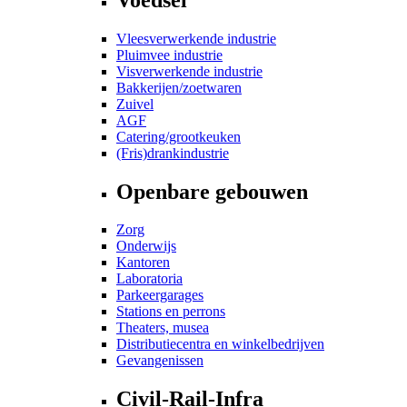
Vleesverwerkende industrie
Pluimvee industrie
Visverwerkende industrie
Bakkerijen/zoetwaren
Zuivel
AGF
Catering/grootkeuken
(Fris)drankindustrie
Openbare gebouwen
Zorg
Onderwijs
Kantoren
Laboratoria
Parkeergarages
Stations en perrons
Theaters, musea
Distributiecentra en winkelbedrijven
Gevangenissen
Civil-Rail-Infra