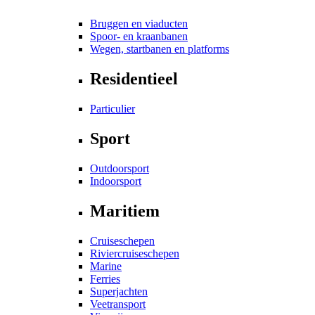
Bruggen en viaducten
Spoor- en kraanbanen
Wegen, startbanen en platforms
Residentieel
Particulier
Sport
Outdoorsport
Indoorsport
Maritiem
Cruiseschepen
Riviercruiseschepen
Marine
Ferries
Superjachten
Veetransport