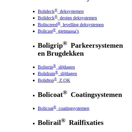
®
Bolideck
deksystemen
®
Bolideck
design deksystemen
®
Boliscreed
levelling deksystemen
®
Bolicast
gietmassa’s
®
Boligrip
Parkeersystemen
en Brugdekken
®
Boligrip
slijtlagen
®
Bolidrain
slijtlagen
®
Bolidtop
Z.OK
®
Bolicoat
Coatingsystemen
®
Bolicoat
coatingsystemen
®
Bolirail
Railfixaties