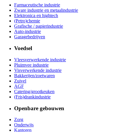
Farmaceutische industrie
Zware industrie en metaalindustrie
Elektronica en hightech
(Petro)chemie
Grafische / papierindustrie
Auto-industrie
Garagebedrijven
Voedsel
Vleesverwerkende industrie
Pluimvee industrie
Visverwerkende industrie
Bakkerijen/zoetwaren
Zuivel
AGF
Catering/grootkeuken
(Fris)drankindustrie
Openbare gebouwen
Zorg
Onderwijs
Kantoren