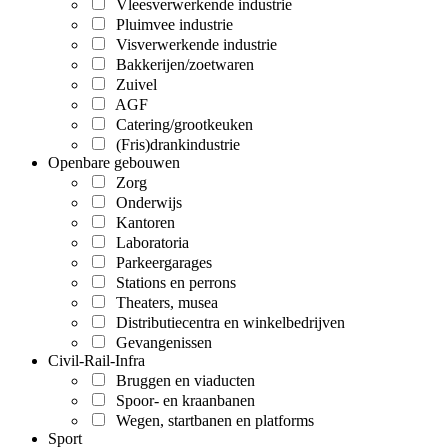
Vleesverwerkende industrie
Pluimvee industrie
Visverwerkende industrie
Bakkerijen/zoetwaren
Zuivel
AGF
Catering/grootkeuken
(Fris)drankindustrie
Openbare gebouwen
Zorg
Onderwijs
Kantoren
Laboratoria
Parkeergarages
Stations en perrons
Theaters, musea
Distributiecentra en winkelbedrijven
Gevangenissen
Civil-Rail-Infra
Bruggen en viaducten
Spoor- en kraanbanen
Wegen, startbanen en platforms
Sport