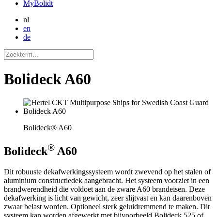
MyBolidt
nl
en
de
Bolideck A60
Bolideck® A60
®
Bolideck
A60
Dit robuuste dekafwerkingssysteem wordt zwevend op het stalen of
aluminium constructiedek aangebracht. Het systeem voorziet in een
brandwerendheid die voldoet aan de zware A60 brandeisen. Deze
dekafwerking is licht van gewicht, zeer slijtvast en kan daarenboven
zwaar belast worden. Optioneel sterk geluidremmend te maken. Dit
systeem kan worden afgewerkt met bijvoorbeeld Bolideck 525 of